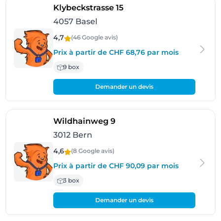
- Basel
Klybeckstrasse 15
4057 Basel
4,7
(46 Google
avis
)
Prix à partir de CHF 68,76 par mois
9 box
Demander un devis
- Bern
Wildhainweg 9
3012 Bern
4,6
(8 Google
avis
)
Prix à partir de CHF 90,09 par mois
3 box
Demander un devis