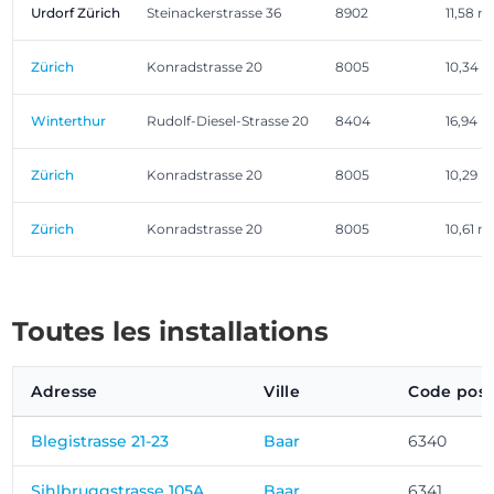
Urdorf Zürich
Steinackerstrasse 36
8902
11,58 m
Zürich
Konradstrasse 20
8005
10,34 
Winterthur
Rudolf-Diesel-Strasse 20
8404
16,94 m
Zürich
Konradstrasse 20
8005
10,29 m
Zürich
Konradstrasse 20
8005
10,61 m
Toutes les installations
Adresse
Ville
Code post
Blegistrasse 21-23
Baar
6340
Sihlbruggstrasse 105A
Baar
6341