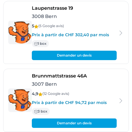
- Bern
Laupenstrasse 19
3008 Bern
5
(5 Google
avis
)
Prix à partir de CHF 302,40 par mois
1 box
Demander un devis
- Bern
Brunnmattstrasse 46A
3007 Bern
4,9
(12 Google
avis
)
Prix à partir de CHF 94,72 par mois
3 box
Demander un devis