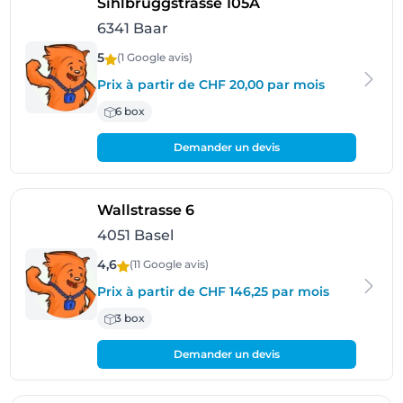
- Baar
Sihlbruggstrasse 105A
6341 Baar
5
(1 Google
avis
)
Prix à partir de CHF 20,00 par mois
6 box
Demander un devis
- Basel
Wallstrasse 6
4051 Basel
4,6
(11 Google
avis
)
Prix à partir de CHF 146,25 par mois
3 box
Demander un devis