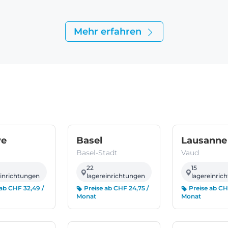
Mehr erfahren
(Genève)
(Basel-Stadt)
ve
Basel
Lausanne
Basel-Stadt
Vaud
22
15
einrichtungen
lagereinrichtungen
lagereinric
ab CHF 32,49 /
Preise ab CHF 24,75 /
Preise ab CH
Monat
Monat