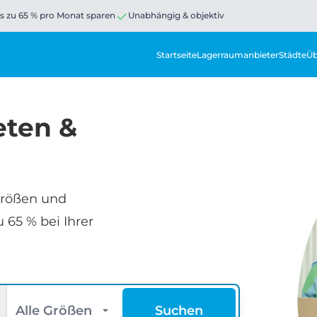
is zu 65 % pro Monat sparen
Unabhängig & objektiv
Startseite
Lagerraumanbieter
Städte
Üb
eten &
 Größen und
 65 % bei Ihrer
Größe
Suchen