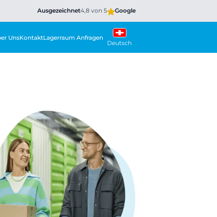
Ausgezeichnet
4,8 von 5
Google
er Uns
Kontakt
Lagerraum Anfragen
Deutsch