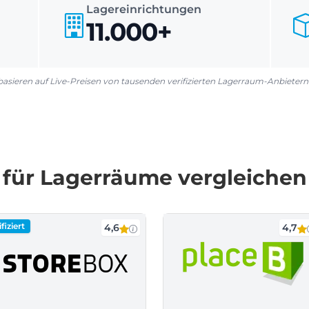
Lagereinrichtungen
11.000+
asieren auf Live-Preisen von tausenden verifizierten Lagerraum-Anbietern 
r für Lagerräume vergleichen
fiziert
4,6
4,7