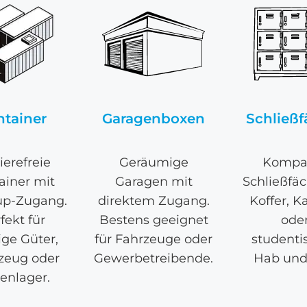
ntainer
Garagenboxen
Schließf
ierefreie
Geräumige
Kompa
ainer mit
Garagen mit
Schließfäc
up-Zugang.
direktem Zugang.
Koffer, K
fekt für
Bestens geeignet
ode
ige Güter,
für Fahrzeuge oder
studenti
zeug oder
Gewerbetreibende.
Hab und
enlager.