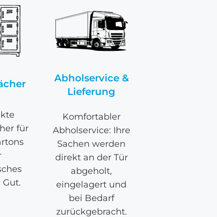
Abholservice &
ächer
Lieferung
kte
Komfortabler
her für
Abholservice: Ihre
artons
Sachen werden
r
direkt an der Tür
sches
abgeholt,
 Gut.
eingelagert und
bei Bedarf
zurückgebracht.