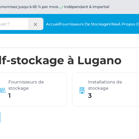
onomisez jusqu'à 65 % par mois
Indépendant & impartial
Accueil
Fournisseurs De Stockage
Villes
À Propos 
lf-stockage à Lugano
Fournisseurs de
Installations de
stockage
stockage
1
3