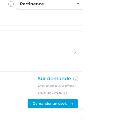
Trier par
Sur demande
Prix mensuel estimé:
CHF 32
-
CHF 53
Demander un devis