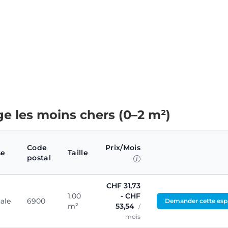
ge les moins chers (0–2 m²)
Code
Prix/Mois
se
Taille
postal
CHF 31,73
1,00
- CHF
ale
6900
Demander cette esp
m²
53,54
/
mois