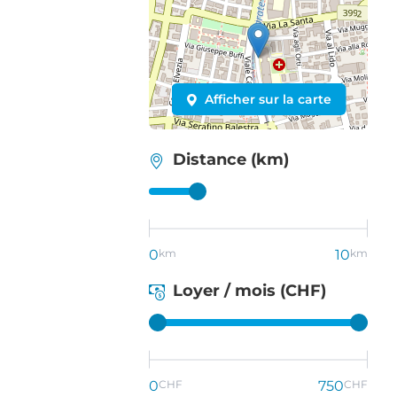
Afficher sur la carte
Distance (km)
0
km
10
km
Loyer / mois (CHF)
0
CHF
750
CHF