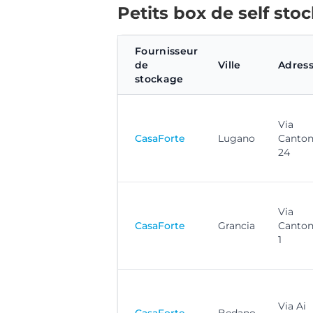
Petits box de self sto
Fournisseur
de
Ville
Adres
stockage
Via
CasaForte
Lugano
Canton
24
Via
CasaForte
Grancia
Canton
1
Via Ai