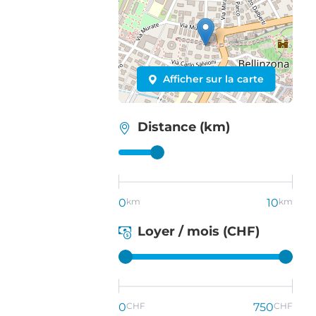
Afficher sur la carte
Distance (km)
0
km
10
km
Loyer / mois (CHF)
0
CHF
750
CHF