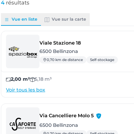
4
résultats
Vue en liste
Vue sur la carte
- Bellinzona
Viale Stazione 18
6500 Bellinzona
0,70 km de distance
Self-stockage
2,00 m²
5,18 m³
Voir tous les box
- Bellinzona
Via Cancelliere Molo 5
6500 Bellinzona
0,70 km de distance
Self-stockage