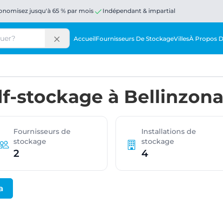
onomisez jusqu'à 65 % par mois
Indépendant & impartial
Accueil
Fournisseurs De Stockage
Villes
À Propos 
lf-stockage à Bellinzon
Fournisseurs de
Installations de
stockage
stockage
2
4
a