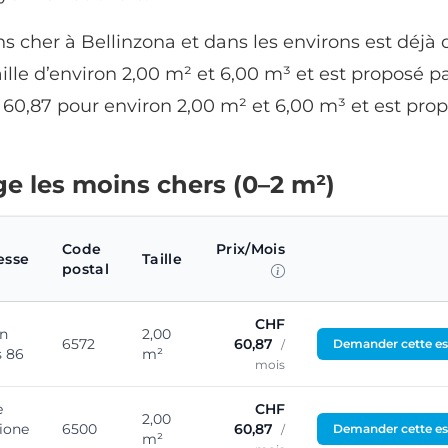
s cher à Bellinzona et dans les environs est déjà 
ille d’environ 2,00 m² et 6,00 m³ et est proposé p
60,87 pour environ 2,00 m² et 6,00 m³ et est pro
ge les moins chers (0–2 m²)
Code
Prix/Mois
esse
Taille
postal
CHF
In
2,00
6572
60,87
Demander cette es
/
s 86
m²
mois
e
CHF
2,00
ione
6500
60,87
Demander cette es
/
m²