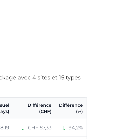
kage avec 4 sites et 15 types
suel
Différence
Différence
ays)
(CHF)
(%)
8,19
CHF 57,33
94,2%