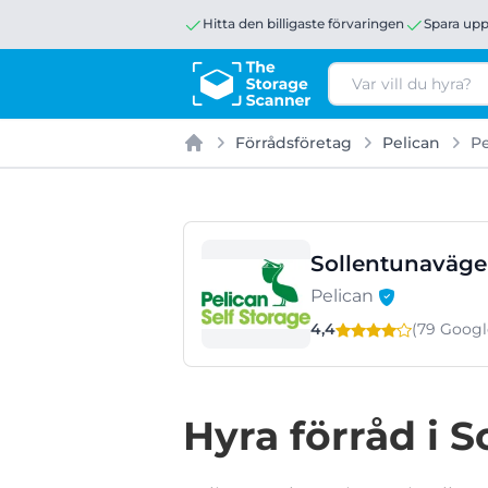
Hitta den billigaste förvaringen
Spara upp
Sök
Förrådsföretag
Pelican
Pe
Hem
Sollentunavägen
Pelican
4,4
(79 Goog
Hyra förråd i 