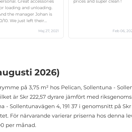
personal. Great accessories
prices and super clean !
for loading and unloading.
And the manager Johan is
0/10. We just left their
biggest competitor and lost
Maj 27, 2021
Feb 06, 20
reat location. But the
psides in this case
outweighs the great location
n the previous place.
(augusti 2026)
trymme på 3,75 m² hos Pelican, Sollentuna - Solle
ilket är Skr 222,57 dyrare jämfört med riksgenomsn
na - Sollentunavägen 4, 191 37 i genomsnitt på Skr 
tet. För närvarande varierar priserna hos denna le
,00 per månad.