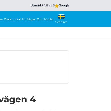
Utmärkt
4,8 av 5
Google
m Oss
Kontakt
Förfrågan Om Förråd
Svenska
avägen 4