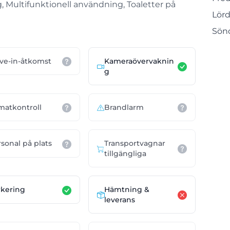
ig, Multifunktionell användning, Toaletter på
Lör
Sön
Kameraövervaknin
ve-in-åtkomst
g
matkontroll
Brandlarm
Transportvagnar
sonal på plats
tillgängliga
Hämtning &
rkering
leverans