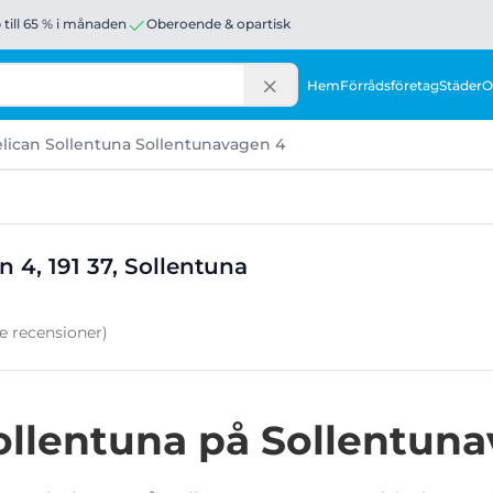
 till 65 % i månaden
Oberoende & opartisk
Hem
Förrådsföretag
Städer
O
lican Sollentuna Sollentunavagen 4
 4, 191 37, Sollentuna
le
recensioner
)
Sollentuna på Sollentun