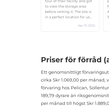
tour of their facility and got
to view the storage area
before renting it. The site is
in a perfect location for us
1
and very easy and secure.
Apr 13, 2022
Highly recommended.
g
u
o
Priser för förråd 
Ett genomsnittligt förvaringsu
cirka Skr 1.069,00 per månad, v
förvaring hos Pelican, Sollentu
189,79 dyrare än riksgenomsnit
per månad till högst Skr 1.889