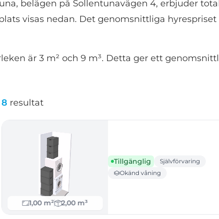
na, belägen på Sollentunavägen 4, erbjuder totalt
lats visas nedan. Det genomsnittliga hyrespriset f
eken är 3 m² och 9 m³. Detta ger ett genomsnittli
8
resultat
Tillgänglig
Självförvaring
Okänd våning
1,00 m²
2,00 m³