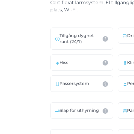
Certifierat larmsystem, El tillgängl
plats, Wi-Fi.
Tillgång dygnet
Dri
runt (24/7)
Hiss
Kli
Passersystem
Per
Släp för uthyrning
Pa