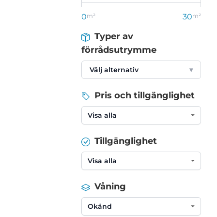
0
m²
30
m²
Typer av
förrådsutrymme
Välj alternativ
▾
Pris och tillgänglighet
Tillgänglighet
Våning