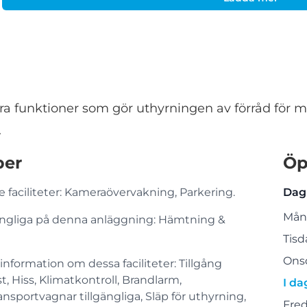
ra funktioner som gör uthyrningen av förråd för 
.
per
Öp
 faciliteter: Kameraövervakning, Parkering.
Dag
Mån
llgängliga på denna anläggning: Hämtning &
Tisd
Ons
information om dessa faciliteter: Tillgång
t, Hiss, Klimatkontroll, Brandlarm,
I da
ansportvagnar tillgängliga, Släp för uthyrning,
Fre