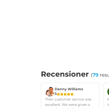
Recensioner
(
79
resu
Denny Williams
5
Their customer service was
excellent. We were given a
V