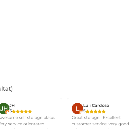
ltat)
JH
Luli Cardoso
5
5
Awesome self storage place.
Great storage ! Excellent
ery service orientated
customer service, very good