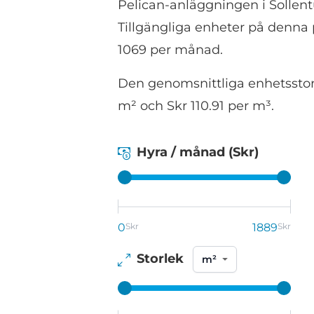
Pelican-anläggningen i Sollentu
Tillgängliga enheter på denna p
1069 per månad.
Den genomsnittliga enhetsstorl
m² och Skr 110.91 per m³.
Hyra / månad (Skr)
0
Skr
1889
Skr
Storlek