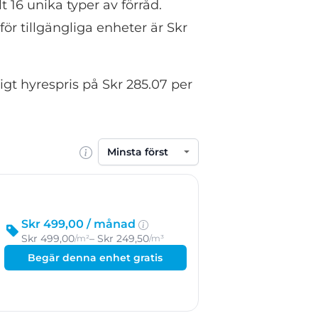
 16 unika typer av förråd.
ör tillgängliga enheter är Skr
gt hyrespris på Skr 285.07 per
Sortera efter
Skr 499,00 /
månad
Skr 499,00
– Skr 249,50
/m²
/m³
Begär denna enhet gratis