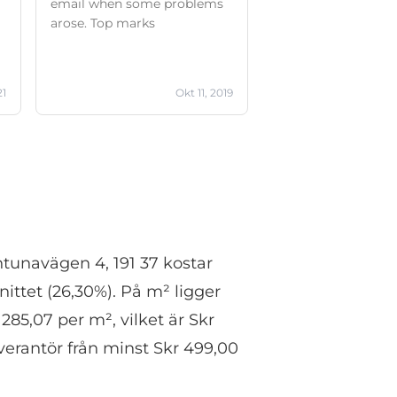
email when some problems
arose. Top marks
21
Okt 11, 2019
ntunavägen 4, 191 37 kostar
ittet (26,30%). På m² ligger
285,07 per m², vilket är Skr
verantör från minst Skr 499,00