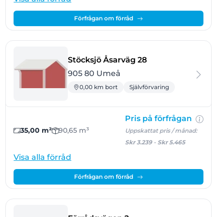
Förfrågan om förråd
- Umeå
Stöcksjö Åsarväg 28
905 80 Umeå
0,00 km bort
Självförvaring
Pris på förfrågan
35,00 m²
90,65 m³
Uppskattat pris / månad:
Skr 3.239
-
Skr 5.465
Visa alla förråd
Förfrågan om förråd