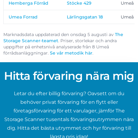
Hemberga Förråd
Stöcke 429
Umeå
Umea Forrad
Lärlingsgatan 18
Umeå
Marknadsdata uppdaterad den onsdag 5 augusti av
The
Storage Scanner-teamet
. Priser, storlekar och andra
uppgifter på enhetsnivå analyserade från 8 Umeå
förrådsanläggningar.
Se vår metodik här
.
Hitta förvaring nära mig
Letar du efter billig förvaring? Oavsett om du
behöver privat förvaring för en flytt eller
företagsförvaring för ett varulager, jämför The
Storage Scanner tusentals förvaringsutrymmen nära
dig. Hitta det bästa utrymmet och hyr förvaring till
lägsta pris idag!