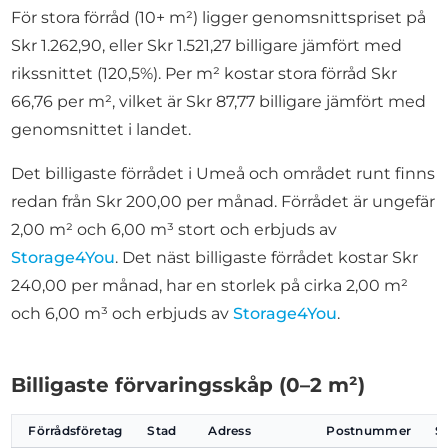
För stora förråd (10+ m²) ligger genomsnittspriset på
Skr 1.262,90, eller Skr 1.521,27 billigare jämfört med
rikssnittet (120,5%). Per m² kostar stora förråd Skr
66,76 per m², vilket är Skr 87,77 billigare jämfört med
genomsnittet i landet.
Det billigaste förrådet i Umeå och området runt finns
redan från Skr 200,00 per månad. Förrådet är ungefär
2,00 m² och 6,00 m³ stort och erbjuds av
Storage4You
. Det näst billigaste förrådet kostar Skr
240,00 per månad, har en storlek på cirka 2,00 m²
och 6,00 m³ och erbjuds av
Storage4You
.
Billigaste förvaringsskåp (0–2 m²)
Förrådsföretag
Stad
Adress
Postnummer
S