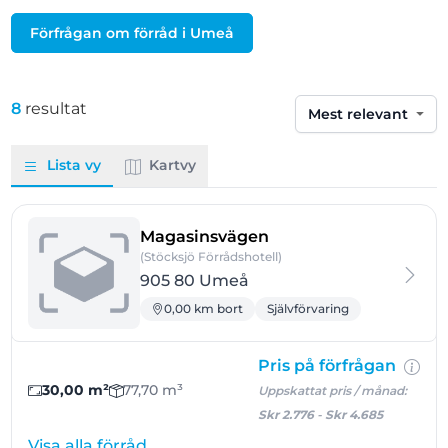
Förfrågan om förråd i Umeå
8
resultat
Sortera efter
Lista vy
Kartvy
- Umeå
Magasinsvägen
(Stöcksjö Förrådshotell)
905 80 Umeå
0,00 km bort
Självförvaring
Pris på förfrågan
30,00 m²
77,70 m³
Uppskattat pris / månad:
Skr 2.776
-
Skr 4.685
Visa alla förråd