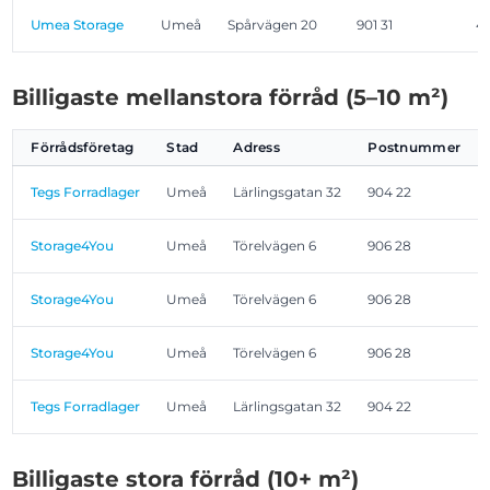
Umea Storage
Umeå
Spårvägen 20
901 31
4
Billigaste mellanstora förråd (5–10 m²)
Förrådsföretag
Stad
Adress
Postnummer
Tegs Forradlager
Umeå
Lärlingsgatan 32
904 22
Storage4You
Umeå
Törelvägen 6
906 28
Storage4You
Umeå
Törelvägen 6
906 28
Storage4You
Umeå
Törelvägen 6
906 28
Tegs Forradlager
Umeå
Lärlingsgatan 32
904 22
Billigaste stora förråd (10+ m²)