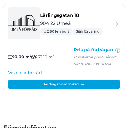
- Umeå
Lärlingsgatan 18
904 22 Umeå
2,80 km bort
Självförvaring
Pris på förfrågan
90,00 m²
233,10 m³
Uppskattat pris / månad:
Skr 8.328
-
Skr 14.054
Visa alla förråd
Förfrågan om förråd
Förrådsföretag