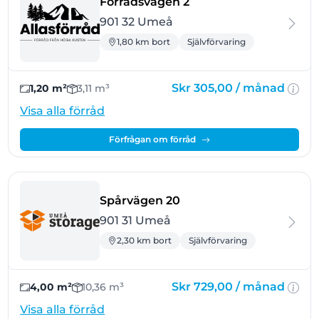
- Umeå
Förrådsvägen 2
901 32 Umeå
1,80 km bort
Självförvaring
Skr 305,00 /
månad
1,20 m²
3,11 m³
Visa alla förråd
Förfrågan om förråd
- Umeå
Spårvägen 20
901 31 Umeå
2,30 km bort
Självförvaring
Skr 729,00 /
månad
4,00 m²
10,36 m³
Visa alla förråd