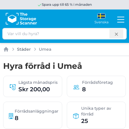
Spara upp till 65 % i månaden
Svenska
Sök
Städer
Umea
Hem
Hyra förråd i Umeå
Lägsta månadspris
Förrådsföretag
Skr 200,00
8
Unika typer av
Förrådsanläggningar
förråd
8
25