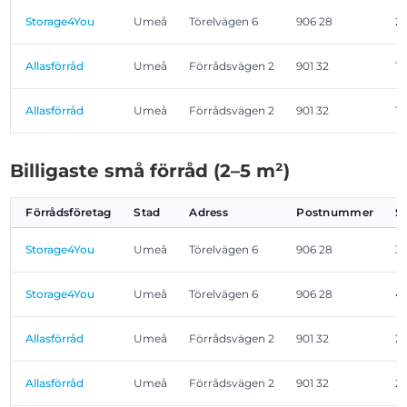
Storage4You
Umeå
Törelvägen 6
906 28
2
Allasförråd
Umeå
Förrådsvägen 2
901 32
1,
Allasförråd
Umeå
Förrådsvägen 2
901 32
1,
Billigaste små förråd (2–5 m²)
Förrådsföretag
Stad
Adress
Postnummer
S
Storage4You
Umeå
Törelvägen 6
906 28
3
Storage4You
Umeå
Törelvägen 6
906 28
4
Allasförråd
Umeå
Förrådsvägen 2
901 32
2
Allasförråd
Umeå
Förrådsvägen 2
901 32
2