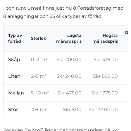
I och runt Umeå finns just nu 8 Förrådsföretag med
8 anläggningar och 25 olika typer av förråd.
Ge
Typ av
Lägsta
Högsta
Storlek
förråd
månadspris
månadspris
Skåp
0–2 m²
Skr 200,00
Skr 339,00
Liten
2–5 m²
Skr 240,00
Skr 899,00
Mellan
5–10 m²
Skr 475,00
Skr 1.375,00
Stor
10+ m²
Skr 5,00
Skr 2.400,00
För skåp (0–2 m²) ligger genomsnittspriset på Skr