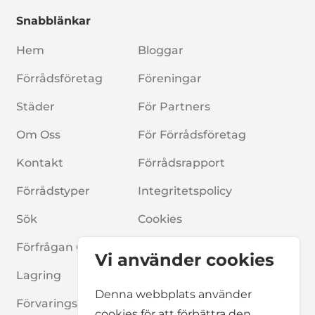
Snabblänkar
Hem
Bloggar
Förrådsföretag
Föreningar
Städer
För Partners
Om Oss
För Förrådsföretag
Kontakt
Förrådsrapport
Förrådstyper
Integritetspolicy
Sök
Cookies
Förfrågan Om Förråd
Allmänna Villkor
Vi använder cookies
Lagring
Vanliga Frågor
Denna webbplats använder
Förvaringsguider
cookies för att förbättra den