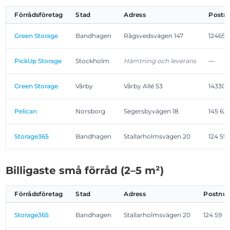
Förrådsföretag
Stad
Adress
Post
Green Storage
Bandhagen
Rågsvedsvägen 147
12465
PickUp Storage
Stockholm
Hämtning och leverans
—
Green Storage
Vårby
Vårby Allé 53
14330
Pelican
Norsborg
Segersbyvägen 18
145 63
Storage365
Bandhagen
Stallarholmsvägen 20
124 59
Billigaste små förråd (2–5 m²)
Förrådsföretag
Stad
Adress
Postnu
Storage365
Bandhagen
Stallarholmsvägen 20
124 59