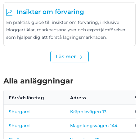
Insikter om förvaring
En praktisk guide till insikter om förvaring, inklusive
bloggartiklar, marknadsanalyser och expertjämförelser
som hjälper dig att förstå lagringsmarknaden.
Läs mer
Alla anläggningar
Förrådsföretag
Adress
S
Shurgard
Kräpplavägen 13
H
Shurgard
Magelungsvägen 144
B