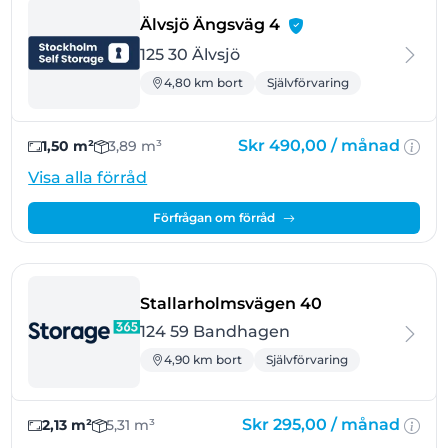
- Älvsjö
Älvsjö Ängsväg 4
125 30 Älvsjö
4,80 km bort
Självförvaring
Skr 490,00 /
månad
1,50 m²
3,89 m³
Visa alla förråd
Förfrågan om förråd
- Bandhagen
Stallarholmsvägen 40
124 59 Bandhagen
4,90 km bort
Självförvaring
Skr 295,00 /
månad
2,13 m²
5,31 m³