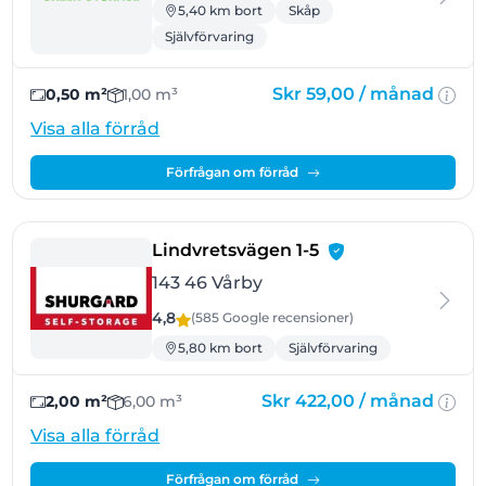
5,40 km bort
Skåp
Självförvaring
Skr 59,00 /
månad
0,50 m²
1,00 m³
Visa alla förråd
Förfrågan om förråd
- Vårby
Lindvretsvägen 1-5
143 46 Vårby
4,8
(585 Google
recensioner
)
5,80 km bort
Självförvaring
Skr 422,00 /
månad
2,00 m²
6,00 m³
Visa alla förråd
Förfrågan om förråd