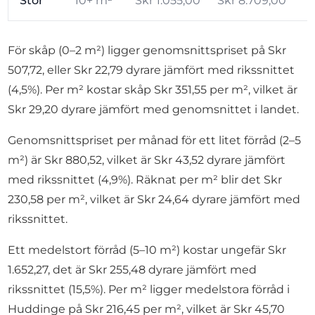
Stor
10+ m²
Skr 1.055,00
Skr 8.709,00
För skåp (0–2 m²) ligger genomsnittspriset på Skr
507,72, eller Skr 22,79 dyrare jämfört med rikssnittet
(4,5%). Per m² kostar skåp Skr 351,55 per m², vilket är
Skr 29,20 dyrare jämfört med genomsnittet i landet.
Genomsnittspriset per månad för ett litet förråd (2–5
m²) är Skr 880,52, vilket är Skr 43,52 dyrare jämfört
med rikssnittet (4,9%). Räknat per m² blir det Skr
230,58 per m², vilket är Skr 24,64 dyrare jämfört med
rikssnittet.
Ett medelstort förråd (5–10 m²) kostar ungefär Skr
1.652,27, det är Skr 255,48 dyrare jämfört med
rikssnittet (15,5%). Per m² ligger medelstora förråd i
Huddinge på Skr 216,45 per m², vilket är Skr 45,70