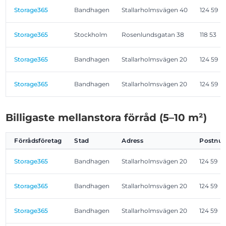
Storage365
Bandhagen
Stallarholmsvägen 40
124 59
Storage365
Stockholm
Rosenlundsgatan 38
118 53
Storage365
Bandhagen
Stallarholmsvägen 20
124 59
Storage365
Bandhagen
Stallarholmsvägen 20
124 59
Billigaste mellanstora förråd (5–10 m²)
Förrådsföretag
Stad
Adress
Postnu
Storage365
Bandhagen
Stallarholmsvägen 20
124 59
Storage365
Bandhagen
Stallarholmsvägen 20
124 59
Storage365
Bandhagen
Stallarholmsvägen 20
124 59