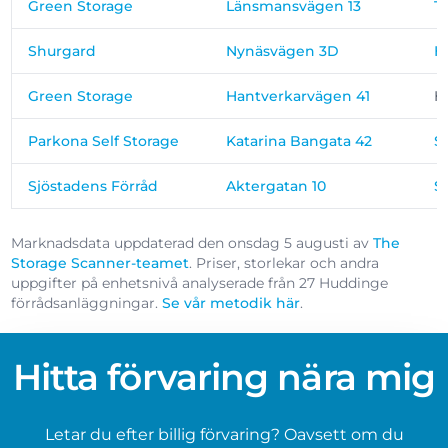
Green Storage
Länsmansvägen 13
T
Shurgard
Nynäsvägen 3D
H
Green Storage
Hantverkarvägen 41
H
Parkona Self Storage
Katarina Bangata 42
S
Sjöstadens Förråd
Aktergatan 10
S
Marknadsdata uppdaterad den onsdag 5 augusti av
The
Storage Scanner-teamet
. Priser, storlekar och andra
uppgifter på enhetsnivå analyserade från 27 Huddinge
förrådsanläggningar.
Se vår metodik här
.
Hitta förvaring nära mig
Letar du efter billig förvaring? Oavsett om du