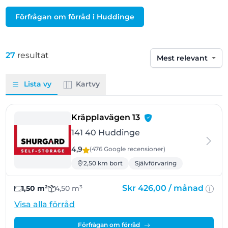
Förfrågan om förråd i Huddinge
27
resultat
Sortera efter
Lista vy
Kartvy
- Huddinge
Kräpplavägen 13
141 40 Huddinge
4,9
(476 Google
recensioner
)
2,50 km bort
Självförvaring
Skr 426,00 /
månad
1,50 m²
4,50 m³
Visa alla förråd
Förfrågan om förråd