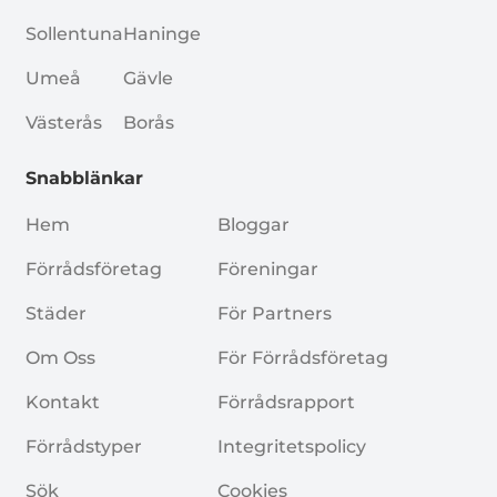
Sollentuna
Haninge
Umeå
Gävle
Västerås
Borås
Snabblänkar
Hem
Bloggar
Förrådsföretag
Föreningar
Städer
För Partners
Om Oss
För Förrådsföretag
Kontakt
Förrådsrapport
Förrådstyper
Integritetspolicy
Sök
Cookies