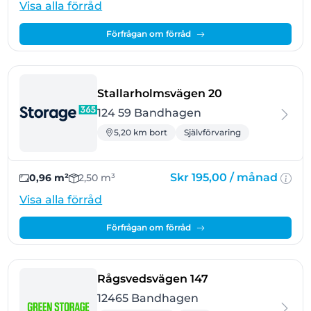
Visa alla förråd
Förfrågan om förråd
- Bandhagen
Stallarholmsvägen 20
124 59 Bandhagen
5,20 km bort
Självförvaring
Skr 195,00 /
månad
0,96 m²
2,50 m³
Visa alla förråd
Förfrågan om förråd
- Bandhagen
Rågsvedsvägen 147
12465 Bandhagen