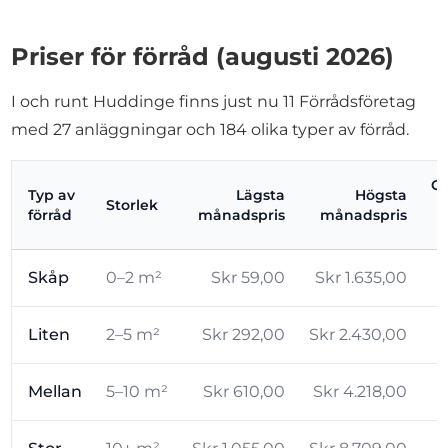
Priser för förråd (augusti 2026)
I och runt Huddinge finns just nu 11 Förrådsföretag
med 27 anläggningar och 184 olika typer av förråd.
Ge
Typ av
Lägsta
Högsta
Storlek
förråd
månadspris
månadspris
Skåp
0–2 m²
Skr 59,00
Skr 1.635,00
Liten
2–5 m²
Skr 292,00
Skr 2.430,00
Mellan
5–10 m²
Skr 610,00
Skr 4.218,00