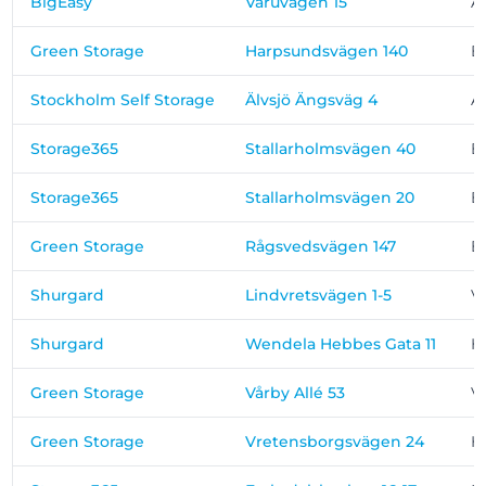
BigEasy
Varuvägen 15
Ä
Green Storage
Harpsundsvägen 140
B
Stockholm Self Storage
Älvsjö Ängsväg 4
Ä
Storage365
Stallarholmsvägen 40
B
Storage365
Stallarholmsvägen 20
B
Green Storage
Rågsvedsvägen 147
B
Shurgard
Lindvretsvägen 1-5
V
Shurgard
Wendela Hebbes Gata 11
H
Green Storage
Vårby Allé 53
V
Green Storage
Vretensborgsvägen 24
H