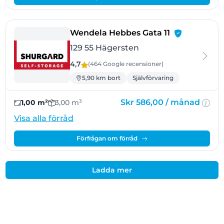
- Hägersten
Wendela Hebbes Gata 11
129 55 Hägersten
4,7
(464 Google
recensioner
)
5,90 km bort
Självförvaring
Skr 586,00 /
månad
1,00 m²
3,00 m³
Visa alla förråd
Förfrågan om förråd
Ladda mer