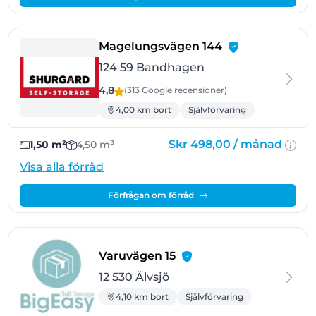
- Bandhagen
Magelungsvägen 144
124 59 Bandhagen
4,8
(313 Google
recensioner
)
4,00 km bort
Självförvaring
Skr 498,00 /
månad
1,50 m²
4,50 m³
Visa alla förråd
Förfrågan om förråd
- Älvsjö
Varuvägen 15
12 530 Älvsjö
4,10 km bort
Självförvaring