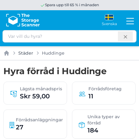
Spara upp till 65 % i månaden
Svenska
Sök
Städer
Huddinge
Hem
Hyra förråd i Huddinge
Lägsta månadspris
Förrådsföretag
Skr 59,00
11
Unika typer av
Förrådsanläggningar
förråd
27
184