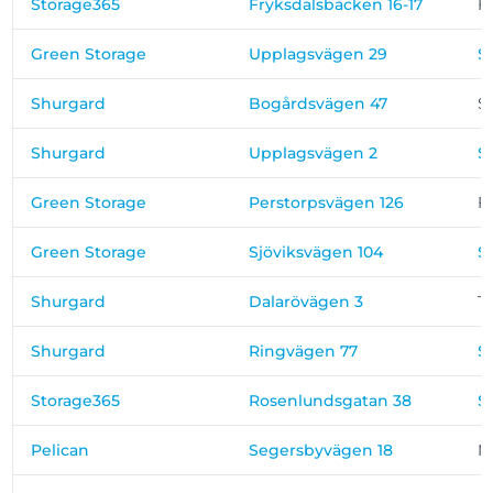
Storage365
Fryksdalsbacken 16-17
F
Green Storage
Upplagsvägen 29
S
Shurgard
Bogårdsvägen 47
S
Shurgard
Upplagsvägen 2
S
Green Storage
Perstorpsvägen 126
F
Green Storage
Sjöviksvägen 104
S
Shurgard
Dalarövägen 3
T
Shurgard
Ringvägen 77
S
Storage365
Rosenlundsgatan 38
S
Pelican
Segersbyvägen 18
N