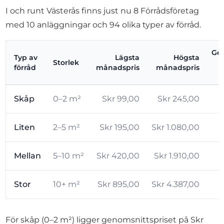
I och runt Västerås finns just nu 8 Förrådsföretag
med 10 anläggningar och 94 olika typer av förråd.
Gen
Typ av
Lägsta
Högsta
Storlek
förråd
månadspris
månadspris
Skåp
0–2 m²
Skr 99,00
Skr 245,00
Liten
2–5 m²
Skr 195,00
Skr 1.080,00
Mellan
5–10 m²
Skr 420,00
Skr 1.910,00
Stor
10+ m²
Skr 895,00
Skr 4.387,00
För skåp (0–2 m²) ligger genomsnittspriset på Skr