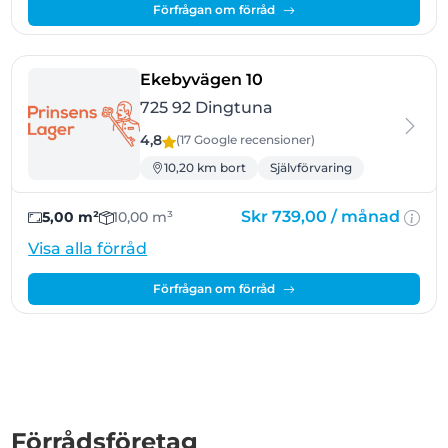
Förfrågan om förråd
- Dingtuna
Ekebyvägen 10
725 92 Dingtuna
4,8
(17 Google
recensioner
)
10,20 km bort
Självförvaring
Skr 739,00 /
månad
5,00 m²
10,00 m³
Visa alla förråd
Förfrågan om förråd
Förrådsföretag