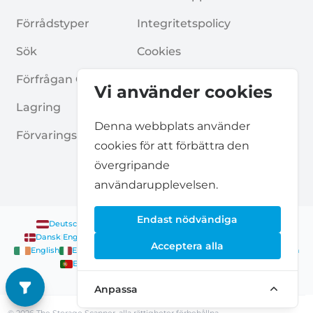
Förrådstyper
Integritetspolicy
Sök
Cookies
Förfrågan Om Förråd
Allmänna Villkor
Vi använder cookies
Lagring
Vanliga Frågor
Denna webbplats använder
Förvaringsguider
cookies för att förbättra den
övergripande
användarupplevelsen.
Endast nödvändiga
Deutsch
|
English
Nederlands
|
Français
|
English
English
Dansk
|
English
English
Français
|
English
Deutsch
|
English
Acceptera alla
English
English
Nederlands
|
English
Norsk
|
English
English
English
Español
|
English
Svenska
|
English
Français
|
Deutsch
|
English
English
Anpassa