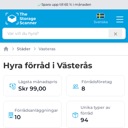
Spara upp till 65 % i månaden
Svenska
Sök
Städer
Vasteras
Hem
Hyra förråd i Västerås
Lägsta månadspris
Förrådsföretag
Skr 99,00
8
Unika typer av
Förrådsanläggningar
förråd
10
94