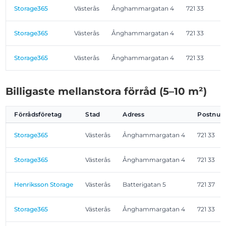
Storage365
Västerås
Ånghammargatan 4
721 33
Storage365
Västerås
Ånghammargatan 4
721 33
Storage365
Västerås
Ånghammargatan 4
721 33
Billigaste mellanstora förråd (5–10 m²)
Förrådsföretag
Stad
Adress
Postnu
Storage365
Västerås
Ånghammargatan 4
721 33
Storage365
Västerås
Ånghammargatan 4
721 33
Henriksson Storage
Västerås
Batterigatan 5
721 37
Storage365
Västerås
Ånghammargatan 4
721 33