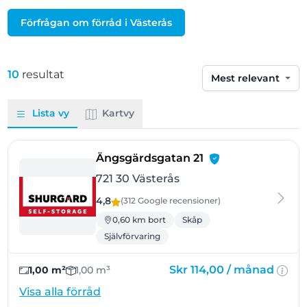
Förfrågan om förråd i Västerås
10
resultat
Sortera efter
Lista vy
Kartvy
- Västerås
Ängsgärdsgatan 21
721 30 Västerås
4,8
(312 Google
recensioner
)
0,60 km bort
Skåp
Självförvaring
Skr 114,00 /
månad
1,00 m²
1,00 m³
Visa alla förråd