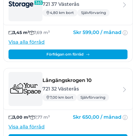
721 37 Västerås
4,80 km bort
Självförvaring
Skr 599,00 /
månad
3,45 m²
7,69 m³
Visa alla förråd
Förfrågan om förråd
- Västerås
Långängskrogen 10
721 32 Västerås
7,00 km bort
Självförvaring
Skr 650,00 /
månad
3,00 m²
7,77 m³
Visa alla förråd