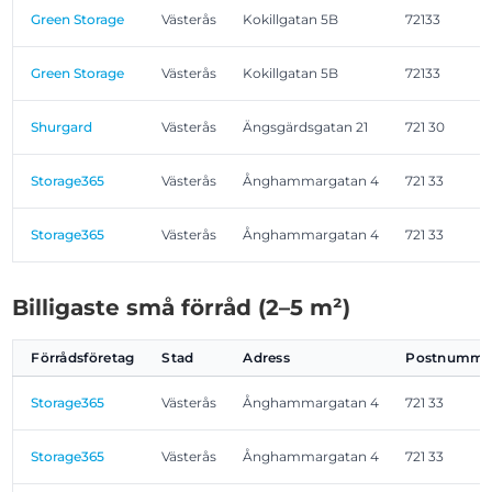
Green Storage
Västerås
Kokillgatan 5B
72133
Green Storage
Västerås
Kokillgatan 5B
72133
Shurgard
Västerås
Ängsgärdsgatan 21
721 30
Storage365
Västerås
Ånghammargatan 4
721 33
Storage365
Västerås
Ånghammargatan 4
721 33
Billigaste små förråd (2–5 m²)
Förrådsföretag
Stad
Adress
Postnumme
Storage365
Västerås
Ånghammargatan 4
721 33
Storage365
Västerås
Ånghammargatan 4
721 33