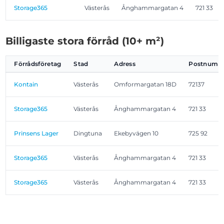
Storage365
Västerås
Ånghammargatan 4
721 33
Billigaste stora förråd (10+ m²)
Förrådsföretag
Stad
Adress
Postnumm
Kontain
Västerås
Omformargatan 18D
72137
Storage365
Västerås
Ånghammargatan 4
721 33
Prinsens Lager
Dingtuna
Ekebyvägen 10
725 92
Storage365
Västerås
Ånghammargatan 4
721 33
Storage365
Västerås
Ånghammargatan 4
721 33