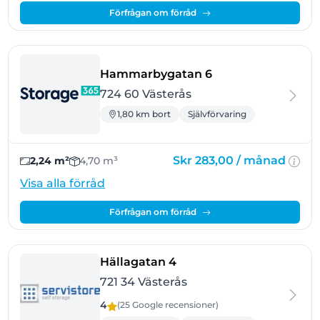
Förfrågan om förråd
- Västerås
Hammarbygatan 6
724 60 Västerås
1,80 km bort
Självförvaring
Skr 283,00 /
månad
2,24 m²
4,70 m³
Visa alla förråd
Förfrågan om förråd
- Västerås
Hällagatan 4
721 34 Västerås
4
(25 Google
recensioner
)