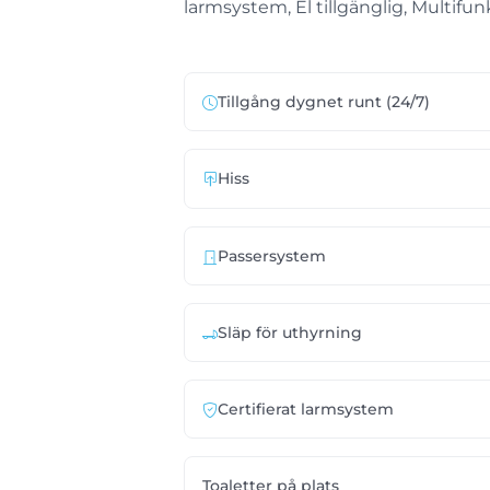
larmsystem, El tillgänglig, Multifun
Tillgång dygnet runt (24/7)
Hiss
Passersystem
Släp för uthyrning
Certifierat larmsystem
Toaletter på plats