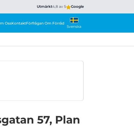
Utmärkt
4,8 av 5
Google
m Oss
Kontakt
Förfrågan Om Förråd
Svenska
sgatan 57, Plan