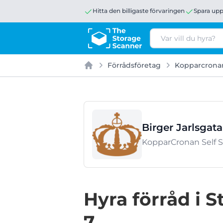
Hitta den billigaste förvaringen
Spara upp
Sök
Förrådsföretag
Kopparcronan
Hem
Birger Jarlsgata
KopparCronan Self 
Hyra förråd i 
7