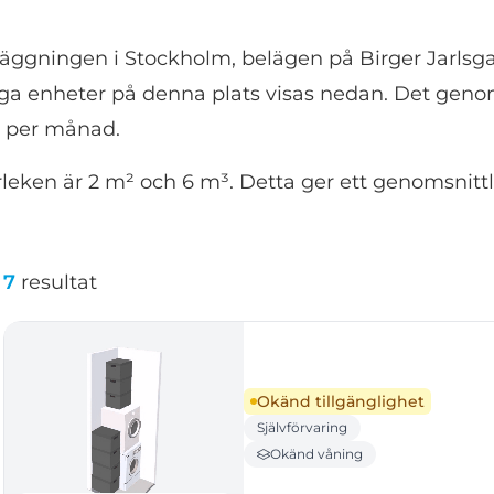
ggningen i Stockholm, belägen på Birger Jarlsgata
liga enheter på denna plats visas nedan. Det genom
65 per månad.
eken är 2 m² och 6 m³. Detta ger ett genomsnittli
7
resultat
Okänd tillgänglighet
Självförvaring
Okänd våning