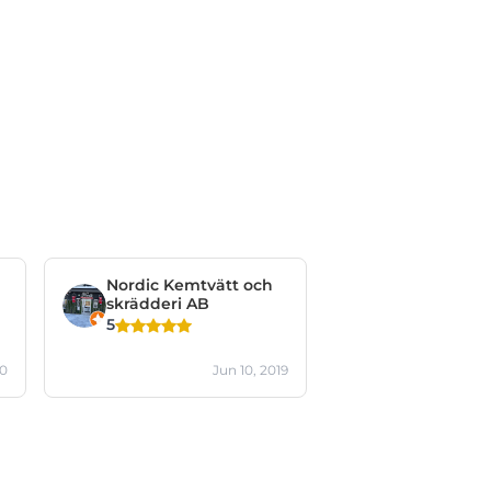
Nordic Kemtvätt och
skrädderi AB
5
20
Jun 10, 2019