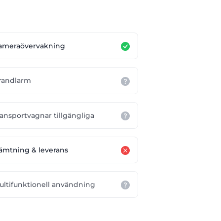
ameraövervakning
randlarm
ransportvagnar tillgängliga
ämtning & leverans
ultifunktionell användning