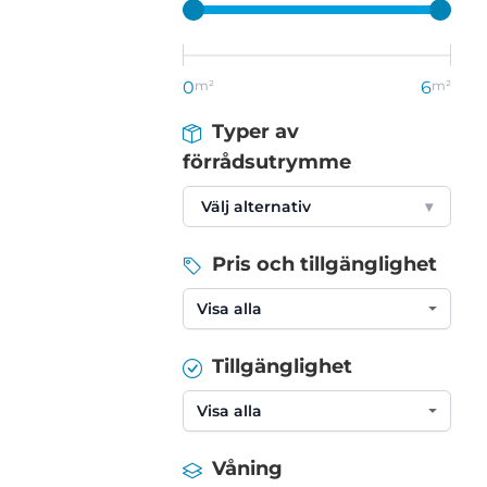
0
m²
6
m²
Typer av
förrådsutrymme
Välj alternativ
▾
Pris och tillgänglighet
Tillgänglighet
Våning