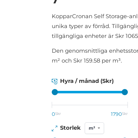
KopparCronan Self Storage-anlä
unika typer av förråd. Tillgäng
tillgängliga enheter är Skr 10
Den genomsnittliga enhetsstorl
m² och Skr 159.58 per m³.
Hyra / månad (Skr)
0
Skr
1790
Skr
Storlek