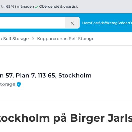
 till 65 % i månaden
Oberoende & opartisk
Hem
Förrådsföretag
Städer
O
 Self Storage
Kopparcronan Self Storage
n 57, Plan 7, 113 65, Stockholm
Storage
Stockholm på Birger Jarl