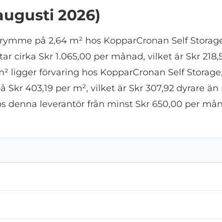
(augusti 2026)
utrymme på 2,64 m² hos KopparCronan Self Storage
star cirka Skr 1.065,00 per månad, vilket är Skr 21
m² ligger förvaring hos KopparCronan Self Storage
på Skr 403,19 per m², vilket är Skr 307,92 dyrare ä
s denna leverantör från minst Skr 650,00 per måna