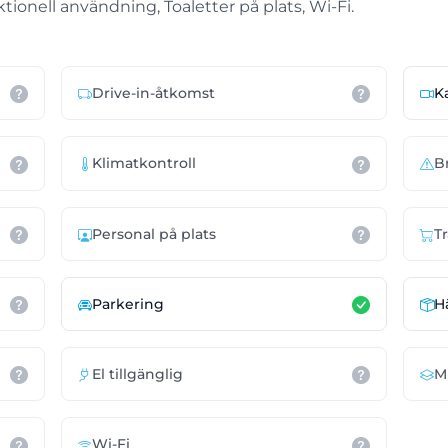
ktionell användning, Toaletter på plats, Wi-Fi.
Drive-in-åtkomst
K
Klimatkontroll
B
Personal på plats
T
Parkering
H
El tillgänglig
M
Wi-Fi