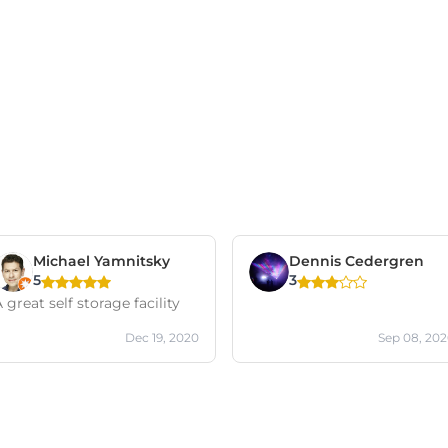
Michael Yamnitsky
Dennis Cedergren
5
3
 great self storage facility
Dec 19, 2020
Sep 08, 20