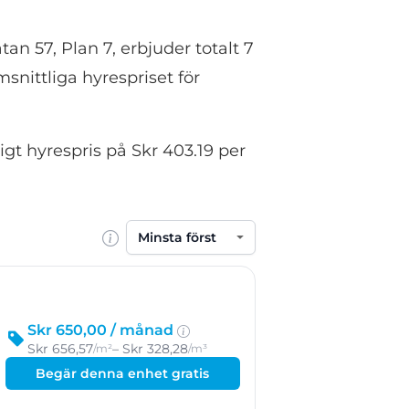
n 57, Plan 7, erbjuder totalt 7
snittliga hyrespriset för
gt hyrespris på Skr 403.19 per
Sortera efter
Skr 650,00 /
månad
Skr 656,57
– Skr 328,28
/m²
/m³
Begär denna enhet gratis