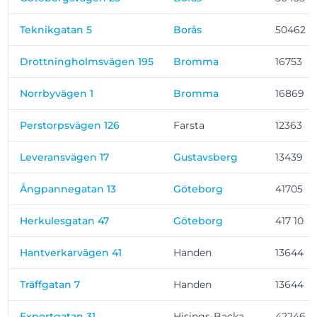
Teknikgatan 5
Borås
50462
Drottningholmsvägen 195
Bromma
16753
Norrbyvägen 1
Bromma
16869
Perstorpsvägen 126
Farsta
12363
Leveransvägen 17
Gustavsberg
13439
Ångpannegatan 13
Göteborg
41705
Herkulesgatan 47
Göteborg
417 10
Hantverkarvägen 41
Handen
13644
Träffgatan 7
Handen
13644
Exportgatan 31
Hisings-Backa
42246