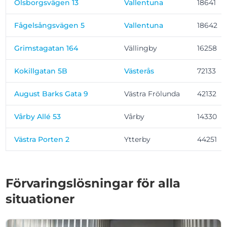
Olsborgsvägen 13
Vallentuna
18641
Fågelsångsvägen 5
Vallentuna
18642
Grimstagatan 164
Vällingby
16258
Kokillgatan 5B
Västerås
72133
August Barks Gata 9
Västra Frölunda
42132
Vårby Allé 53
Vårby
14330
Västra Porten 2
Ytterby
44251
Förvaringslösningar för alla
situationer