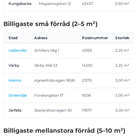
Kungsbacka
Magasinsgatan 12
43437
0,50 m²
Billigaste små förråd (2–5 m²)
Stad
Adress
Postnummer
Storlek
Uddevalla
Schillers Väg 1
45155
2,25 m²
Vårby
Vårby Allé 53
14330
2,25 m²
Malmö
Agnesfridsvägen 185B
21375
3,00 m²
Södertälje
Forskargatan 17
15136
3,00 m²
Järfälla
Skarprättarvägen 30
17677
3,00 m²
Billigaste mellanstora förråd (5–10 m²)