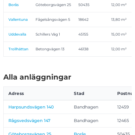
Borås
Göteborgsvägen 25
50435
12,00 m²
Vallentuna
Fågelsångsvägen 5
18642
13,80 m²
Uddevalla
Schillers Väg 1
45155
15,00 m²
Trollhättan
Betongvägen 13
46138
12,00 m²
Alla anläggningar
Adress
Stad
Postn
Harpsundsvägen 140
Bandhagen
12459
Rågsvedsvägen 147
Bandhagen
12465
Göteborgsvägen 25
Borås
50435