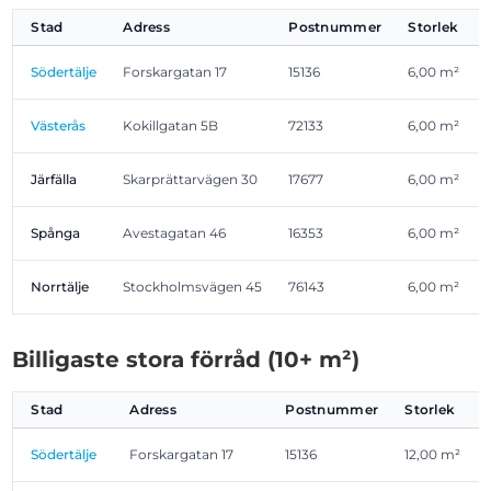
Stad
Adress
Postnummer
Storlek
Södertälje
Forskargatan 17
15136
6,00 m²
Västerås
Kokillgatan 5B
72133
6,00 m²
Järfälla
Skarprättarvägen 30
17677
6,00 m²
Spånga
Avestagatan 46
16353
6,00 m²
Norrtälje
Stockholmsvägen 45
76143
6,00 m²
Billigaste stora förråd (10+ m²)
Stad
Adress
Postnummer
Storlek
Södertälje
Forskargatan 17
15136
12,00 m²