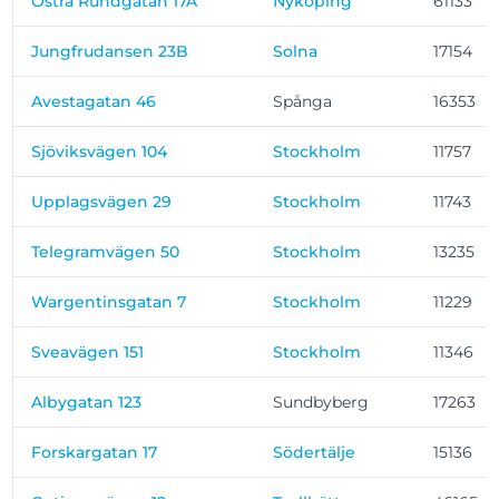
Östra Rundgatan 17A
Nyköping
61133
Jungfrudansen 23B
Solna
17154
Avestagatan 46
Spånga
16353
Sjöviksvägen 104
Stockholm
11757
Upplagsvägen 29
Stockholm
11743
Telegramvägen 50
Stockholm
13235
Wargentinsgatan 7
Stockholm
11229
Sveavägen 151
Stockholm
11346
Albygatan 123
Sundbyberg
17263
Forskargatan 17
Södertälje
15136