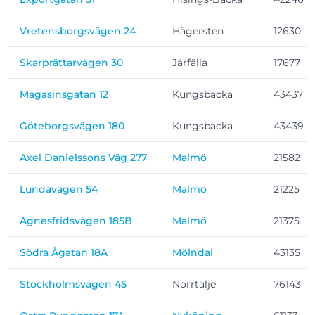
Vretensborgsvägen 24
Hägersten
12630
Skarprättarvägen 30
Järfälla
17677
Magasinsgatan 12
Kungsbacka
43437
Göteborgsvägen 180
Kungsbacka
43439
Axel Danielssons Väg 277
Malmö
21582
Lundavägen 54
Malmö
21225
Agnesfridsvägen 185B
Malmö
21375
Södra Ågatan 18A
Mölndal
43135
Stockholmsvägen 45
Norrtälje
76143