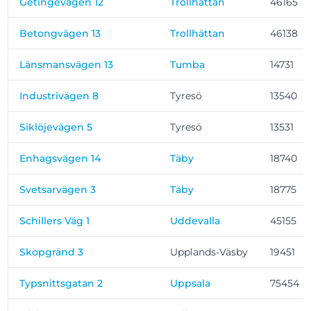
Getingevägen 12
Trollhättan
46165
Betongvägen 13
Trollhättan
46138
Länsmansvägen 13
Tumba
14731
Industrivägen 8
Tyresö
13540
Siklöjevägen 5
Tyresö
13531
Enhagsvägen 14
Täby
18740
Svetsarvägen 3
Täby
18775
Schillers Väg 1
Uddevalla
45155
Skopgränd 3
Upplands-Väsby
19451
Typsnittsgatan 2
Uppsala
75454