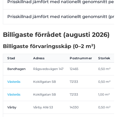
Prisskillnad jämfört med nationellt genomsnitt per
Prisskillnad jämfört med nationellt genomsnitt (pr
Billigaste förrådet (augusti 2026)
Billigaste förvaringsskåp (0–2 m²)
Stad
Adress
Postnummer
Storlek
Bandhagen
Rågsvedsvägen 147
12465
0,50 m²
Västerås
Kokillgatan 5B
72133
0,50 m²
Västerås
Kokillgatan 5B
72133
1,00 m²
Vårby
Vårby Allé 53
14330
0,50 m²