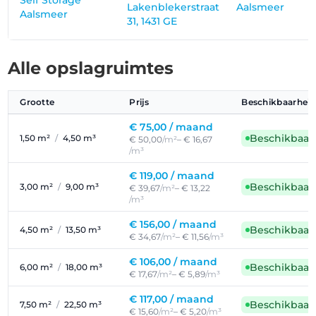
Self Storage
Lakenblekerstraat
Aalsmeer
Aalsmeer
31, 1431 GE
Alle opslagruimtes
Grootte
Prijs
Beschikbaarheid
€ 75,00 /
maand
Beschikbaar
1,50 m²
/
4,50 m³
€ 50,00
/m²
– € 16,67
/m³
€ 119,00 /
maand
Beschikbaar
3,00 m²
/
9,00 m³
€ 39,67
/m²
– € 13,22
/m³
€ 156,00 /
maand
Beschikbaar
4,50 m²
/
13,50 m³
€ 34,67
/m²
– € 11,56
/m³
€ 106,00 /
maand
Beschikbaar
6,00 m²
/
18,00 m³
€ 17,67
/m²
– € 5,89
/m³
€ 117,00 /
maand
Beschikbaar
7,50 m²
/
22,50 m³
€ 15,60
/m²
– € 5,20
/m³