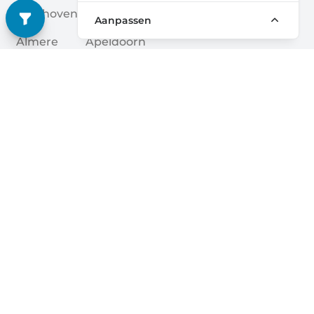
Eindhoven
Amersfoort
Aanpassen
Almere
Apeldoorn
Groningen
Zwolle
Tilburg
Leiden
Arnhem
Zoetermeer
Quick links
Home
Blogs
Opslagaanbieders
Verenigingen
Steden
Voor Partners
Over Ons
Voor Opslagaanbieders
Contact
Self Storage Rapport