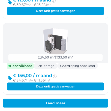
€ 119,00 /
maand
€ 39,67
– € 13,22
/m²
/m³
Deze unit gratis aanvragen
4,50 m²
13,50 m³
Beschikbaar
Self Storage
Verdieping onbekend
€ 156,00 /
maand
€ 34,67
– € 11,56
/m²
/m³
Deze unit gratis aanvragen
Laad meer