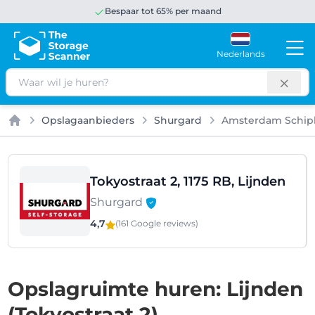
Bespaar tot 65% per maand
Nederlands
Zoeken
Opslagaanbieders
Shurgard
Amsterdam Schip
Home
Tokyostraat 2, 1175 RB, Lijnden
Shurgard
4,7
(161 Google
reviews
)
Opslagruimte huren: Lijnden
(Tokyostraat 2)