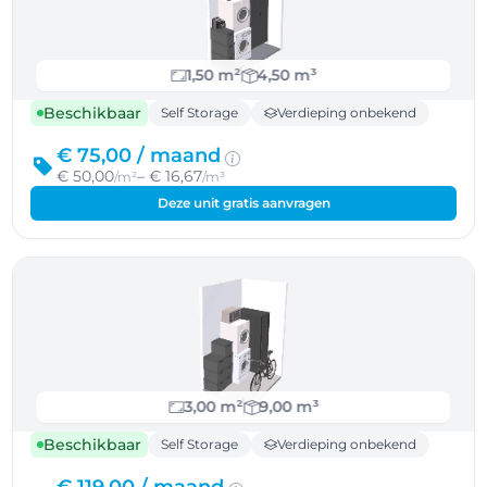
1,50 m²
4,50 m³
Beschikbaar
Self Storage
Verdieping onbekend
€ 75,00 /
maand
€ 50,00
– € 16,67
/m²
/m³
Deze unit gratis aanvragen
3,00 m²
9,00 m³
Beschikbaar
Self Storage
Verdieping onbekend