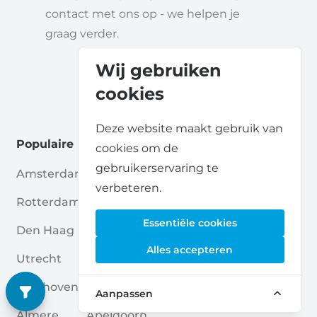
contact met ons op - we helpen je
graag verder.
Wij gebruiken
cookies
Deze website maakt gebruik van
Populaire locaties
cookies om de
gebruikerservaring te
Amsterdam
Haarlem
verbeteren.
Rotterdam
Enschede
Essentiële cookies
Den Haag
Nijmegen
Alles accepteren
Utrecht
Breda
Eindhoven
Amersfoort
Aanpassen
Almere
Apeldoorn