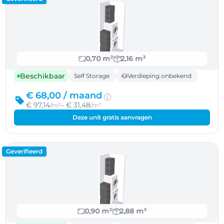
0,70 m²
2,16 m³
Beschikbaar
Self Storage
Verdieping onbekend
€ 68,00 /
maand
€ 97,14
– € 31,48
/m²
/m³
Deze unit gratis aanvragen
Geverifieerd
0,90 m²
2,88 m³