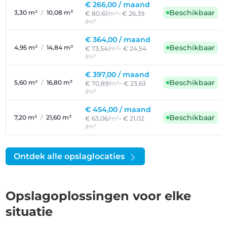
€ 266,00 /
maand
Beschikbaar
3,30 m²
/
10,08 m³
€ 80,61
/m²
– € 26,39
/m³
€ 364,00 /
maand
Beschikbaar
4,95 m²
/
14,84 m³
€ 73,54
/m²
– € 24,54
/m³
€ 397,00 /
maand
Beschikbaar
5,60 m²
/
16,80 m³
€ 70,89
/m²
– € 23,63
/m³
€ 454,00 /
maand
Beschikbaar
7,20 m²
/
21,60 m³
€ 63,06
/m²
– € 21,02
/m³
Ontdek alle opslaglocaties
Opslagoplossingen voor elke
situatie