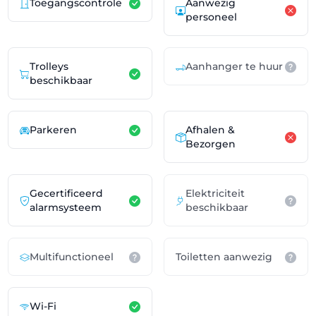
Toegangscontrole
Aanwezig
personeel
Trolleys
Aanhanger te huur
beschikbaar
Parkeren
Afhalen &
Bezorgen
Gecertificeerd
Elektriciteit
alarmsysteem
beschikbaar
Multifunctioneel
Toiletten aanwezig
Wi-Fi