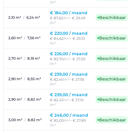
/m³
€ 184,00 /
maand
Beschikbaar
2,10 m²
/
6,24 m³
€ 87,62
/m²
– € 29,49
/m³
€ 220,00 /
maand
Beschikbaar
2,60 m²
/
7,56 m³
€ 84,62
/m²
– € 29,10
/m³
€ 226,00 /
maand
Beschikbaar
2,70 m²
/
8,19 m³
€ 83,70
/m²
– € 27,59
/m³
€ 239,00 /
maand
Beschikbaar
2,90 m²
/
8,55 m³
€ 82,41
/m²
– € 27,95
/m³
€ 239,00 /
maand
Beschikbaar
2,90 m²
/
8,82 m³
€ 82,41
/m²
– € 27,10
/m³
€ 246,00 /
maand
Beschikbaar
3,00 m²
/
8,82 m³
€ 82,00
/m²
– € 27,89
/m³