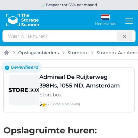
Bespaar tot 65% per maand
Nederlands
Zoeken
Opslagaanbieders
Storebox
Storebox Aar Ams
Home
Geverifieerd
Admiraal De Ruijterweg
398Hs, 1055 ND, Amsterdam
Storebox
5
(2 Google
reviews
)
Opslagruimte huren: