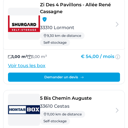
Zi Des 4 Pavillons - Allée René
- Lormont
Cassagne
33310 Lormont
9,30 km de distance
Self-stockage
€ 54,00 /
mois
1,00 m²
3,00 m³
Voir tous les box
Demander un devis
- Cestas
5 Bis Chemin Auguste
33610 Cestas
11,00 km de distance
Self-stockage