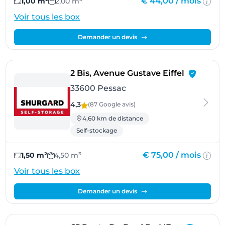
€ 44,00 /
mois
1,00 m²
2,00 m³
Voir tous les box
Demander un devis
- Pessac
2 Bis, Avenue Gustave Eiffel
33600 Pessac
4,3
(87 Google
avis
)
4,60 km de distance
Self-stockage
€ 75,00 /
mois
1,50 m²
4,50 m³
Voir tous les box
Demander un devis