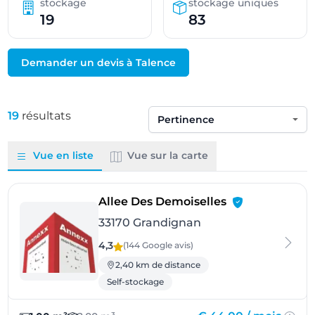
stockage
stockage uniques
19
83
Demander un devis à Talence
19
résultats
Trier par
Vue en liste
Vue sur la carte
- Grandignan
Allee Des Demoiselles
33170 Grandignan
4,3
(144 Google
avis
)
2,40 km de distance
Self-stockage