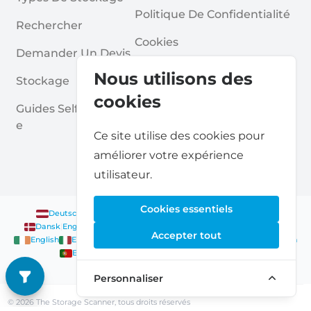
Politique De Confidentialité
Rechercher
Cookies
Demander Un Devis
Conditions Générales
Nous utilisons des
Stockage
Questions Fréquentes
cookies
Guides Self Stockag
E
Ce site utilise des cookies pour
améliorer votre expérience
utilisateur.
Cookies essentiels
Deutsch
|
English
Nederlands
|
Français
|
English
English
Dansk
|
English
English
Français
|
English
Deutsch
|
English
Accepter tout
English
English
Nederlands
|
English
Norsk
|
English
English
English
Español
|
English
Svenska
|
English
Français
|
Deutsch
|
English
English
Personnaliser
© 2026 The Storage Scanner, tous droits réservés