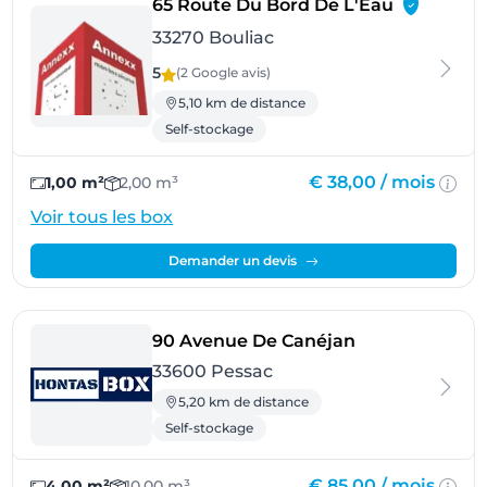
- Bouliac
65 Route Du Bord De L'Eau
33270 Bouliac
5
(2 Google
avis
)
5,10 km de distance
Self-stockage
€ 38,00 /
mois
1,00 m²
2,00 m³
Voir tous les box
Demander un devis
- Pessac
90 Avenue De Canéjan
33600 Pessac
5,20 km de distance
Self-stockage
€ 85,00 /
mois
4,00 m²
10,00 m³