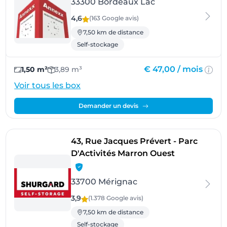
33300 Bordeaux Lac
4,6
(163 Google
avis
)
7,50 km de distance
Self-stockage
€ 47,00 /
mois
1,50 m²
3,89 m³
Voir tous les box
Demander un devis
43, Rue Jacques Prévert - Parc
- Mérignac
D'Activités Marron Ouest
33700 Mérignac
3,9
(1.378 Google
avis
)
7,50 km de distance
Self-stockage