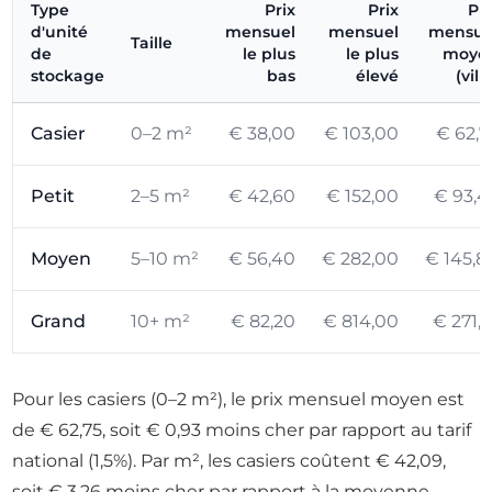
Type
Prix
Prix
Pri
d'unité
mensuel
mensuel
mensue
Taille
de
le plus
le plus
moye
stockage
bas
élevé
(vill
Casier
0–2 m²
€ 38,00
€ 103,00
€ 62,7
Petit
2–5 m²
€ 42,60
€ 152,00
€ 93,4
Moyen
5–10 m²
€ 56,40
€ 282,00
€ 145,8
Grand
10+ m²
€ 82,20
€ 814,00
€ 271,1
Pour les casiers (0–2 m²), le prix mensuel moyen est
de € 62,75, soit € 0,93 moins cher par rapport au tarif
national (1,5%). Par m², les casiers coûtent € 42,09,
soit € 3,26 moins cher par rapport à la moyenne