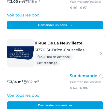
2,00 m²
5,18 m³
Prix mensuel estimé:
€ 40
-
€ 67
Voir tous les box
Demander un devis
- St-Brice-Cou
11 Rue De La Neuvillette
51370 St-Brice-Courcelles
2,60 km de distance
Self-stockage
Sur demande
3,14 m²
8,12 m³
Prix mensuel estimé:
€ 63
-
€ 106
Voir tous les box
Demander un devis