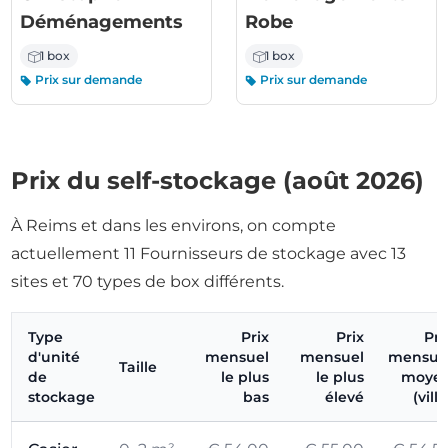
Déménagements
Robe
1 box
1 box
Prix sur demande
Prix sur demande
Prix du self-stockage (août 2026)
À Reims et dans les environs, on compte
actuellement 11 Fournisseurs de stockage avec 13
sites et 70 types de box différents.
Type
Prix
Prix
Pri
d'unité
mensuel
mensuel
mensue
Taille
de
le plus
le plus
moye
stockage
bas
élevé
(ville