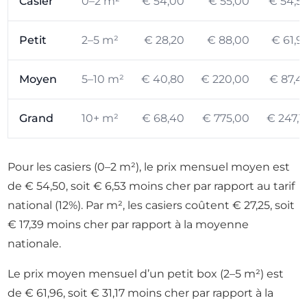
Casier
0–2 m²
€ 54,00
€ 55,00
€ 54,5
Petit
2–5 m²
€ 28,20
€ 88,00
€ 61,9
Moyen
5–10 m²
€ 40,80
€ 220,00
€ 87,4
Grand
10+ m²
€ 68,40
€ 775,00
€ 247,1
Pour les casiers (0–2 m²), le prix mensuel moyen est
de € 54,50, soit € 6,53 moins cher par rapport au tarif
national (12%). Par m², les casiers coûtent € 27,25, soit
€ 17,39 moins cher par rapport à la moyenne
nationale.
Le prix moyen mensuel d’un petit box (2–5 m²) est
de € 61,96, soit € 31,17 moins cher par rapport à la