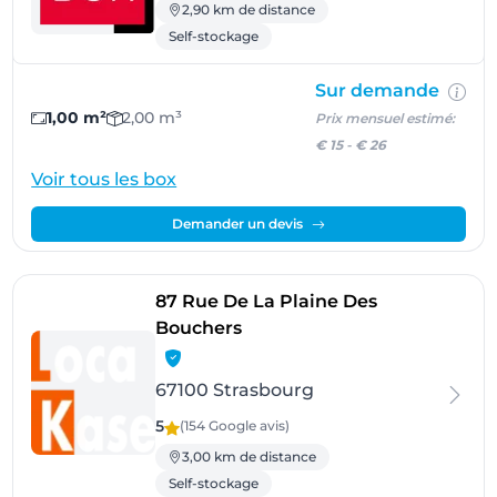
2,90 km de distance
Self-stockage
Sur demande
1,00 m²
2,00 m³
Prix mensuel estimé:
€ 15
-
€ 26
Voir tous les box
Demander un devis
87 Rue De La Plaine Des
- Strasbourg
Bouchers
67100 Strasbourg
5
(154 Google
avis
)
3,00 km de distance
Self-stockage