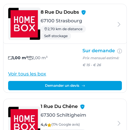
- Strasbourg
8 Rue Du Doubs
67100 Strasbourg
2,70 km de distance
Self-stockage
Sur demande
1,00 m²
2,00 m³
Prix mensuel estimé:
€ 15
-
€ 26
Voir tous les box
Demander un devis
- Schiltigheim
1 Rue Du Chêne
67300 Schiltigheim
4,4
(174 Google
avis
)