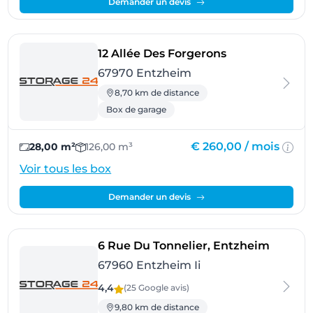
Demander un devis
- Entzheim
12 Allée Des Forgerons
67970 Entzheim
8,70 km de distance
Box de garage
€ 260,00 /
mois
28,00 m²
126,00 m³
Voir tous les box
Demander un devis
- Entzh
6 Rue Du Tonnelier, Entzheim
67960 Entzheim Ii
4,4
(25 Google
avis
)
9,80 km de distance