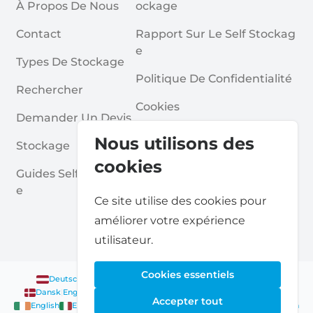
À Propos De Nous
Ockage
Contact
Rapport Sur Le Self Stockag
E
Types De Stockage
Politique De Confidentialité
Rechercher
Cookies
Demander Un Devis
Conditions Générales
Nous utilisons des
Stockage
Questions Fréquentes
cookies
Guides Self Stockag
E
Ce site utilise des cookies pour
améliorer votre expérience
utilisateur.
Cookies essentiels
Deutsch
|
English
Nederlands
|
Français
|
English
English
Dansk
|
English
English
Français
|
English
Deutsch
|
English
Accepter tout
English
English
Nederlands
|
English
Norsk
|
English
English