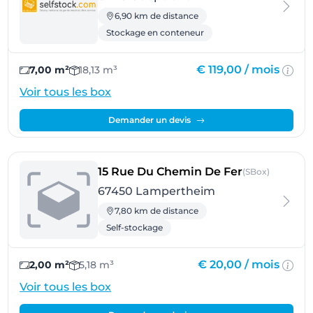
6,90 km de distance
Stockage en conteneur
€ 119,00 /
mois
7,00 m²
18,13 m³
Voir tous les box
Demander un devis
- Lamperth
15 Rue Du Chemin De Fer
(SBox)
67450 Lampertheim
7,80 km de distance
Self-stockage
€ 20,00 /
mois
2,00 m²
5,18 m³
Voir tous les box