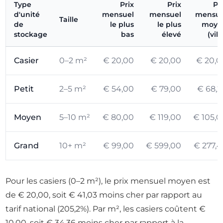
Type
Prix
Prix
Pr
d'unité
mensuel
mensuel
mensue
Taille
de
le plus
le plus
moye
stockage
bas
élevé
(vill
Casier
0–2 m²
€ 20,00
€ 20,00
€ 20,0
Petit
2–5 m²
€ 54,00
€ 79,00
€ 68,2
Moyen
5–10 m²
€ 80,00
€ 119,00
€ 105,0
Grand
10+ m²
€ 99,00
€ 599,00
€ 277,4
Pour les casiers (0–2 m²), le prix mensuel moyen est
de € 20,00, soit € 41,03 moins cher par rapport au
tarif national (205,2%). Par m², les casiers coûtent €
10,00, soit € 34,36 moins cher par rapport à la