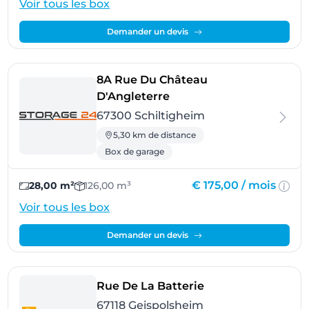
Voir tous les box
Demander un devis
8A Rue Du Château
- Schiltigheim
D'Angleterre
67300 Schiltigheim
5,30 km de distance
Box de garage
€ 175,00 /
mois
28,00 m²
126,00 m³
Voir tous les box
Demander un devis
- Geispolsheim
Rue De La Batterie
67118 Geispolsheim