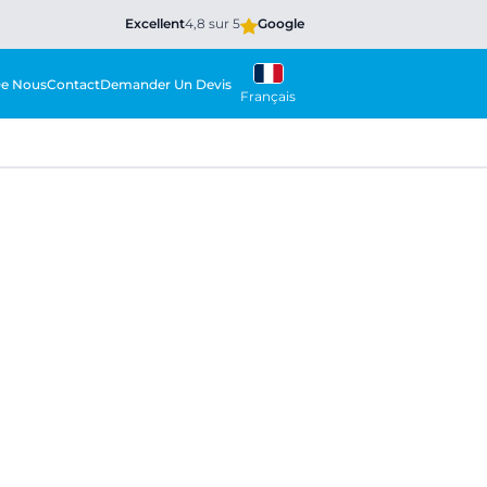
Excellent
4,8 sur 5
Google
De Nous
Contact
Demander Un Devis
Français