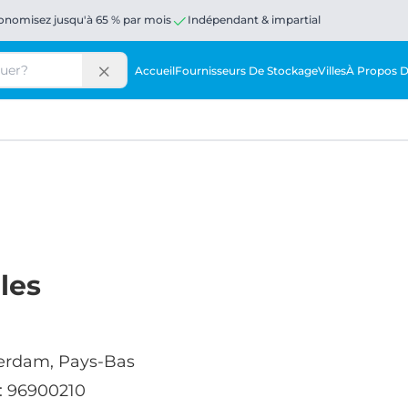
onomisez jusqu'à 65 % par mois
Indépendant & impartial
Accueil
Fournisseurs De Stockage
Villes
À Propos 
les
erdam, Pays-Bas
: 96900210