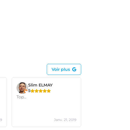
Voir plus
Slim ELMAY
5
Top...
19
Janv. 21, 2019