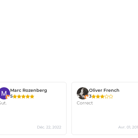
Marc Rozenberg
Oliver French
5
3
Gut.
Correct
Déc. 22, 2022
Avr. 01, 20