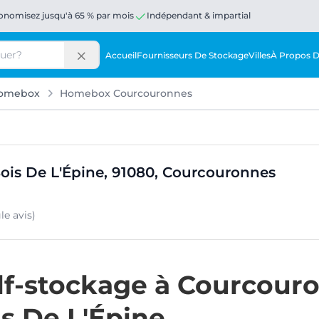
onomisez jusqu'à 65 % par mois
Indépendant & impartial
Accueil
Fournisseurs De Stockage
Villes
À Propos 
omebox
Homebox Courcouronnes
ois De L'Épine, 91080, Courcouronnes
gle
avis
)
lf-stockage à Courcouro
s De L'Épine