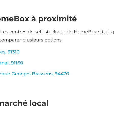
omeBox à proximité
tres centres de self-stockage de HomeBox situés p
 comparer plusieurs options.
es, 91310
nal, 91160
venue Georges Brassens, 94470
arché local