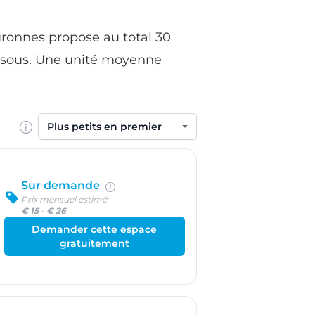
uronnes propose au total 30
dessous. Une unité moyenne
Trier par
Sur demande
Prix mensuel estimé:
€ 15
-
€ 26
Demander cette espace
gratuitement