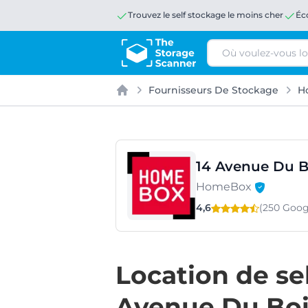
Trouvez le self stockage le moins cher
Éc
Rechercher
Fournisseurs De Stockage
H
Accueil
14 Avenue Du B
HomeBox
4,6
(250 Goo
Location de se
Avenue Du Boi