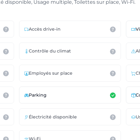
té disponible, Usage multiple, Toilettes sur place, Wi-Fi.
Accès drive-in
V
Contrôle du climat
A
Employés sur place
C
Parking
Co
Électricité disponible
U
Wi-Fi