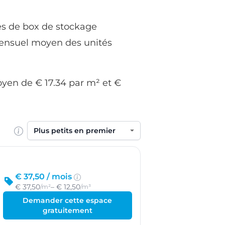
pes de box de stockage
r mensuel moyen des unités
oyen de € 17.34 par m² et €
Trier par
€ 37,50 /
mois
€ 37,50
– € 12,50
/m²
/m³
Demander cette espace
gratuitement