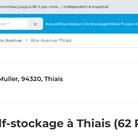
onomisez jusqu'à 65 % par mois
Indépendant & impartial
Accueil
Fournisseurs De Stockage
Villes
À Propos 
ox Avenue
Box Avenue Thiais
uller, 94320, Thiais
lf-stockage à Thiais (62