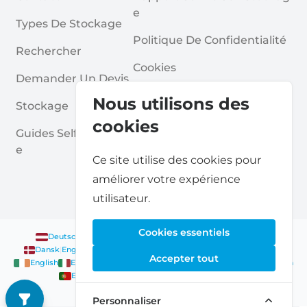
E
Types De Stockage
Politique De Confidentialité
Rechercher
Cookies
Demander Un Devis
Conditions Générales
Nous utilisons des
Stockage
Questions Fréquentes
cookies
Guides Self Stockag
E
Ce site utilise des cookies pour
améliorer votre expérience
utilisateur.
Cookies essentiels
Deutsch
|
English
Nederlands
|
Français
|
English
English
Dansk
|
English
English
Français
|
English
Deutsch
|
English
Accepter tout
English
English
Nederlands
|
English
Norsk
|
English
English
English
Español
|
English
Svenska
|
English
Français
|
Deutsch
|
English
English
Personnaliser