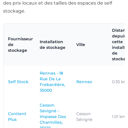
des prix locaux et des tailles des espaces de self
stockage.
Distan
depuis
Fournisseur
Installation
cette
de
Ville
de stockage
installa
stockage
de
stocka
Rennes - 18
Rue De La
Self Stock
Rennes
0.35 km
Frebardière,
35000
Cesson
Sévigné -
Contient
Cesson
Impasse Des
1.01 km
Plus
Sévigné
Charmilles,