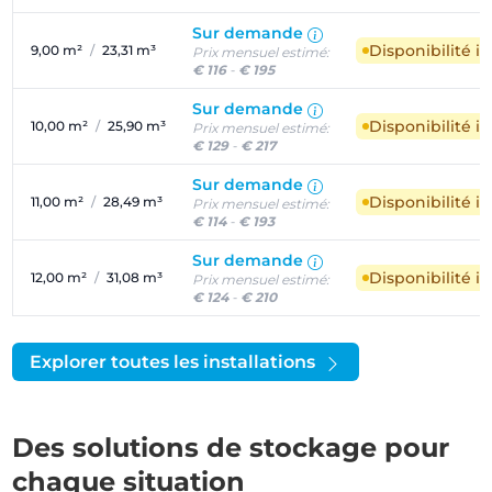
Sur demande
Disponibilité 
9,00 m²
/
23,31 m³
Prix mensuel estimé:
€ 116
-
€ 195
Sur demande
Disponibilité 
10,00 m²
/
25,90 m³
Prix mensuel estimé:
€ 129
-
€ 217
Sur demande
Disponibilité 
11,00 m²
/
28,49 m³
Prix mensuel estimé:
€ 114
-
€ 193
Sur demande
Disponibilité 
12,00 m²
/
31,08 m³
Prix mensuel estimé:
€ 124
-
€ 210
Explorer toutes les installations
Des solutions de stockage pour
chaque situation