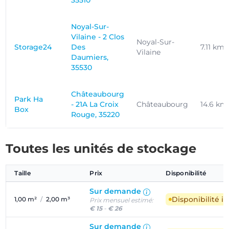
35510
Noyal-Sur-
Vilaine - 2 Clos
Noyal-Sur-
Storage24
Des
7.11 km
Vilaine
Daumiers,
35530
Châteaubourg
Park Ha
- 21A La Croix
Châteaubourg
14.6 km
Box
Rouge, 35220
Toutes les unités de stockage
Taille
Prix
Disponibilité
Sur demande
Disponibilité 
1,00 m²
/
2,00 m³
Prix mensuel estimé:
€ 15
-
€ 26
Sur demande