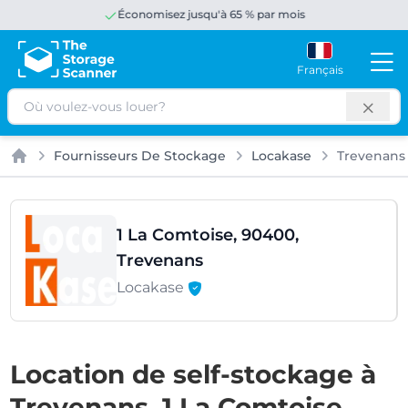
Économisez jusqu'à 65 % par mois
Français
Rechercher
Fournisseurs De Stockage
Locakase
Trevenans
Accueil
1 La Comtoise, 90400,
Trevenans
Locakase
Location de self-stockage à
Trevenans, 1 La Comtoise