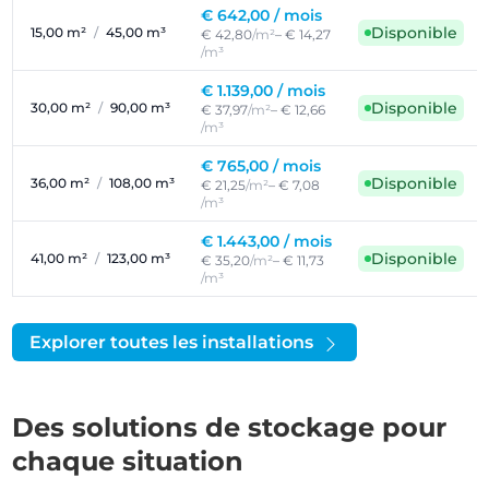
€ 642,00 /
mois
Disponible
15,00 m²
/
45,00 m³
€ 42,80
/m²
– € 14,27
/m³
€ 1.139,00 /
mois
Disponible
30,00 m²
/
90,00 m³
€ 37,97
/m²
– € 12,66
/m³
€ 765,00 /
mois
Disponible
36,00 m²
/
108,00 m³
€ 21,25
/m²
– € 7,08
/m³
€ 1.443,00 /
mois
Disponible
41,00 m²
/
123,00 m³
€ 35,20
/m²
– € 11,73
/m³
Explorer toutes les installations
Des solutions de stockage pour
chaque situation