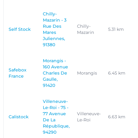
Chilly-
Mazarin - 3
Rue Des
Chilly-
Self Stock
5.31 km
Mares
Mazarin
Juliennes,
91380
Morangis -
160 Avenue
Safebox
Charles De
Morangis
6.45 km
France
Gaulle,
91420
Villeneuve-
Le-Roi - 75 -
77 Avenue
Villeneuve-
Calistock
6.63 km
De La
Le-Roi
République,
94290