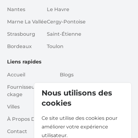
Nantes
Le Havre
Marne La Vallée
Cergy-Pontoise
Strasbourg
Saint-Étienne
Bordeaux
Toulon
Liens rapides
Accueil
Blogs
Fournisseurs De Sto
Associations
Nous utilisons des
Ckage
Pour Les Partenaires
cookies
Villes
Pour Les Fournisseurs De St
Ce site utilise des cookies pour
À Propos De Nous
Ockage
améliorer votre expérience
Contact
Rapport Sur Le Self Stockag
utilisateur.