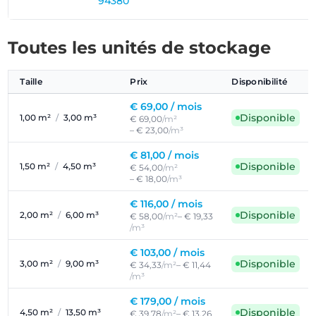
94380
Toutes les unités de stockage
Taille
Prix
Disponibilité
€ 69,00 /
mois
Disponible
1,00 m²
/
3,00 m³
€ 69,00
/m²
– € 23,00
/m³
€ 81,00 /
mois
Disponible
1,50 m²
/
4,50 m³
€ 54,00
/m²
– € 18,00
/m³
€ 116,00 /
mois
Disponible
2,00 m²
/
6,00 m³
€ 58,00
/m²
– € 19,33
/m³
€ 103,00 /
mois
Disponible
3,00 m²
/
9,00 m³
€ 34,33
/m²
– € 11,44
/m³
€ 179,00 /
mois
Disponible
4,50 m²
/
13,50 m³
€ 39,78
/m²
– € 13,26