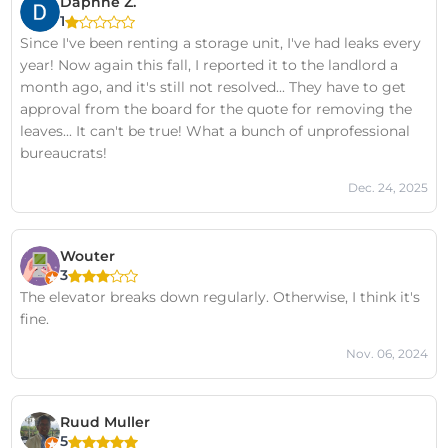
Daphne Z.
1
Since I've been renting a storage unit, I've had leaks every
year! Now again this fall, I reported it to the landlord a
month ago, and it's still not resolved... They have to get
approval from the board for the quote for removing the
leaves... It can't be true! What a bunch of unprofessional
bureaucrats!
Dec. 24, 2025
Wouter
3
The elevator breaks down regularly. Otherwise, I think it's
fine.
Nov. 06, 2024
Ruud Muller
5