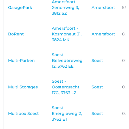
Amersfoort -
GaragePark
Xenonweg 3,
Amersfoort
5.9
3812 SZ
Amersfoort -
BoRent
Kosmonaut 31,
Amersfoort
8.5
3824 MK
Soest -
Multi-Parken
Belvedèreweg
Soest
0.1
12, 3762 EE
Soest -
Multi Storages
Oostergracht
Soest
0.5
17G, 3763 LZ
Soest -
Multibox Soest
Energieweg 2,
Soest
0.5
3762 ET