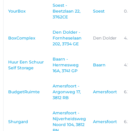
Soest -
YourBox
Beetzlaan 22,
Soest
0.
3762CE
Den Dolder -
BoxComplex
Fornheselaan
Den Dolder
4.
202, 3734 GE
Baarn -
Huur Een Schuur
Hermesweg
Baarn
4.7
Self Storage
16A, 3741 GP
Amersfoort -
BudgetRuimte
Argonweg 17,
Amersfoort
6.1
3812 RB
Amersfoort -
Nijverheidsweg
Shurgard
Amersfoort
6.2
Noord 104, 3812
PN