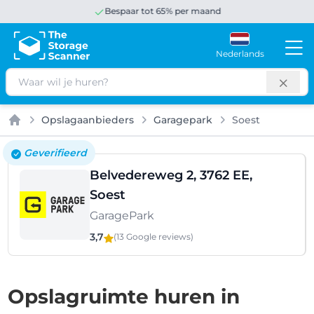
Bespaar tot 65% per maand
Nederlands
Zoeken
Opslagaanbieders
Garagepark
Soest
Home
Geverifieerd
Belvedereweg 2, 3762 EE,
Soest
GaragePark
3,7
(13 Google
reviews
)
Opslagruimte huren in