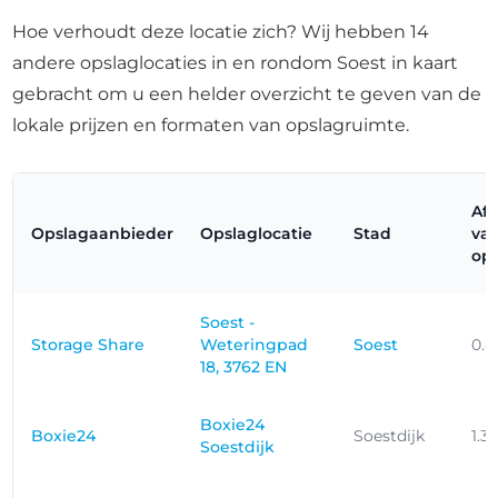
Hoe verhoudt deze locatie zich? Wij hebben 14
andere opslaglocaties in en rondom Soest in kaart
gebracht om u een helder overzicht te geven van de
lokale prijzen en formaten van opslagruimte.
Af
Opslagaanbieder
Opslaglocatie
Stad
va
ops
Soest -
Storage Share
Weteringpad
Soest
0.
18, 3762 EN
Boxie24
Boxie24
Soestdijk
1.3
Soestdijk