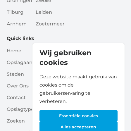
Groningen
Zwolle
Tilburg
Leiden
Arnhem
Zoetermeer
Quick links
Home
Blogs
Wij gebruiken
cookies
Opslagaanbieders
Verenigingen
Steden
Voor Partners
Deze website maakt gebruik van
cookies om de
Over Ons
Voor Opslagaanbieders
gebruikerservaring te
Contact
Self Storage Rapport
verbeteren.
Opslagtypes
Privacybeleid
Essentiële cookies
Zoeken
Cookies
Alles accepteren