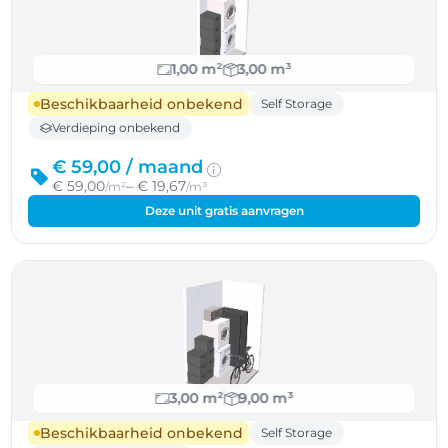
1,00 m²
3,00 m³
Beschikbaarheid onbekend
Self Storage
Verdieping onbekend
€ 59,00 /
maand
€ 59,00
– € 19,67
/m²
/m³
Deze unit gratis aanvragen
3,00 m²
9,00 m³
Beschikbaarheid onbekend
Self Storage