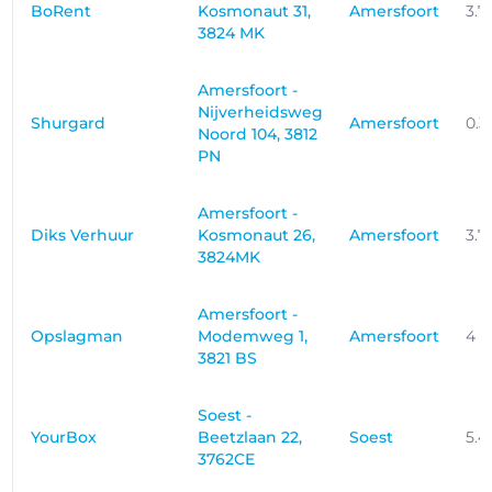
BoRent
Kosmonaut 31,
Amersfoort
3.7
3824 MK
Amersfoort -
Nijverheidsweg
Shurgard
Amersfoort
0.
Noord 104, 3812
PN
Amersfoort -
Diks Verhuur
Kosmonaut 26,
Amersfoort
3.7
3824MK
Amersfoort -
Opslagman
Modemweg 1,
Amersfoort
4 
3821 BS
Soest -
YourBox
Beetzlaan 22,
Soest
5.4
3762CE