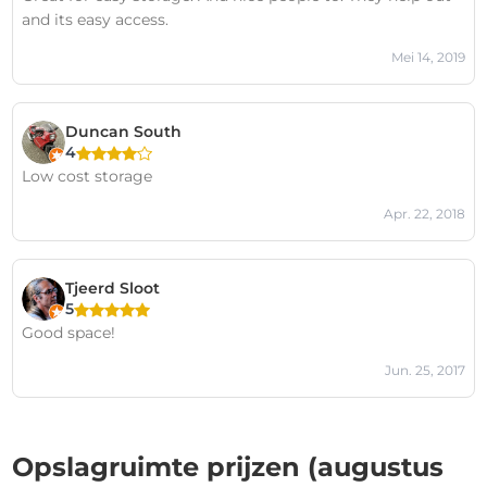
and its easy access.
Mei 14, 2019
Duncan South
4
Low cost storage
Apr. 22, 2018
Tjeerd Sloot
5
Good space!
Jun. 25, 2017
Opslagruimte prijzen (augustus