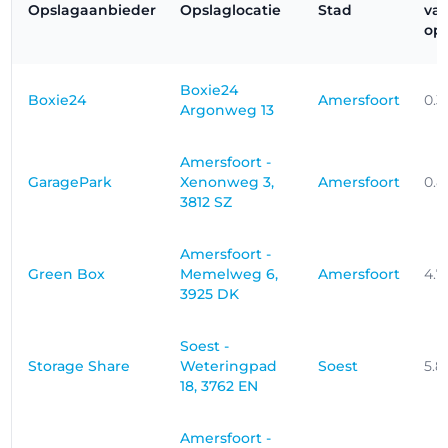
Opslagaanbieder
Opslaglocatie
Stad
va
ops
Boxie24
Boxie24
Amersfoort
0.3
Argonweg 13
Amersfoort -
GaragePark
Xenonweg 3,
Amersfoort
0.
3812 SZ
Amersfoort -
Green Box
Memelweg 6,
Amersfoort
4.7
3925 DK
Soest -
Storage Share
Weteringpad
Soest
5.
18, 3762 EN
Amersfoort -