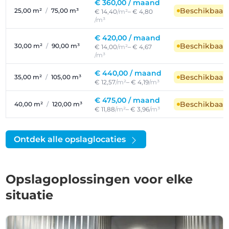
€ 360,00 /
maand
Beschikbaar
25,00 m²
/
75,00 m³
€ 14,40
/m²
– € 4,80
/m³
€ 420,00 /
maand
Beschikbaar
30,00 m²
/
90,00 m³
€ 14,00
/m²
– € 4,67
/m³
€ 440,00 /
maand
Beschikbaar
35,00 m²
/
105,00 m³
€ 12,57
/m²
– € 4,19
/m³
€ 475,00 /
maand
Beschikbaar
40,00 m²
/
120,00 m³
€ 11,88
/m²
– € 3,96
/m³
Ontdek alle opslaglocaties
Opslagoplossingen voor elke
situatie