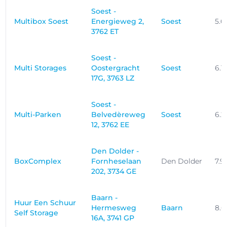
Soest -
Multibox Soest
Energieweg 2,
Soest
5.
3762 ET
Soest -
Multi Storages
Oostergracht
Soest
6.1
17G, 3763 LZ
Soest -
Multi-Parken
Belvedèreweg
Soest
6.2
12, 3762 EE
Den Dolder -
BoxComplex
Fornheselaan
Den Dolder
7.9
202, 3734 GE
Baarn -
Huur Een Schuur
Hermesweg
Baarn
8.6
Self Storage
16A, 3741 GP