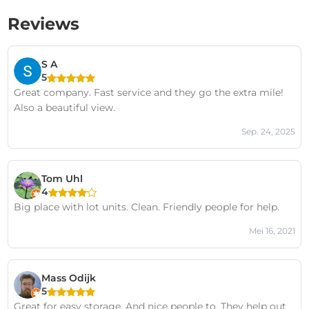
Reviews
S A
5
Great company. Fast service and they go the extra mile!
Also a beautiful view.
Sep. 24, 2025
Tom Uhl
4
Big place with lot units. Clean. Friendly people for help.
Mei 16, 2021
Mass Odijk
5
Great for easy storage. And nice people to. They help out