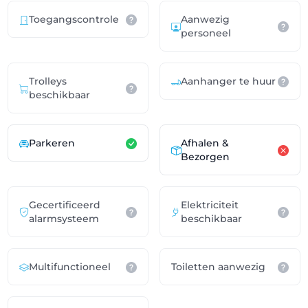
Toegangscontrole
Aanwezig
personeel
Trolleys
Aanhanger te huur
beschikbaar
Parkeren
Afhalen &
Bezorgen
Gecertificeerd
Elektriciteit
alarmsysteem
beschikbaar
Multifunctioneel
Toiletten aanwezig