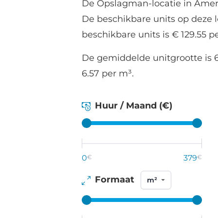
De Opslagman-locatie in Amers
De beschikbare units op deze 
beschikbare units is € 129.55 
De gemiddelde unitgrootte is 6
6.57 per m³.
Huur / Maand (€)
0
€
379
€
Formaat