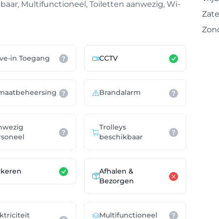
baar, Multifunctioneel, Toiletten aanwezig, Wi-
Zat
Zon
ive-in Toegang
CCTV
imaatbeheersing
Brandalarm
nwezig
Trolleys
rsoneel
beschikbaar
Afhalen &
rkeren
Bezorgen
ktriciteit
Multifunctioneel