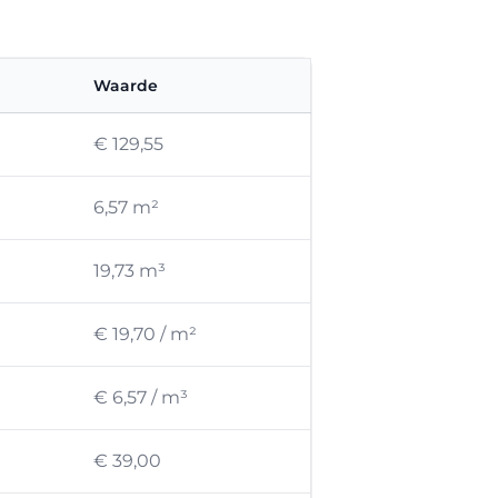
Waarde
€ 129,55
6,57 m²
19,73 m³
€ 19,70 / m²
€ 6,57 / m³
€ 39,00