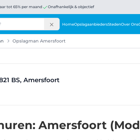
aar tot 65% per maand
Onafhankelijk & objectief
Home
Opslagaanbieders
Steden
Over Ons
an
Opslagman Amersfoort
21 BS, Amersfoort
huren: Amersfoort (Mo