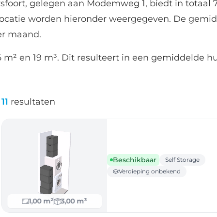
foort, gelegen aan Modemweg 1, biedt in totaal 
locatie worden hieronder weergegeven. De gemid
per maand.
 m² en 19 m³. Dit resulteert in een gemiddelde hu
11
resultaten
Beschikbaar
Self Storage
Verdieping onbekend
1,00 m²
3,00 m³