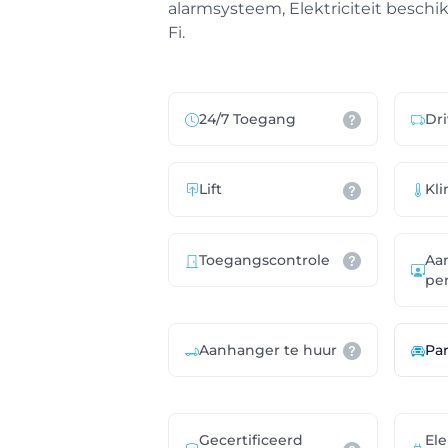
alarmsysteem, Elektriciteit beschik
Fi.
24/7 Toegang
Dr
Lift
Kl
Aa
Toegangscontrole
pe
Aanhanger te huur
Pa
Gecertificeerd
Ele