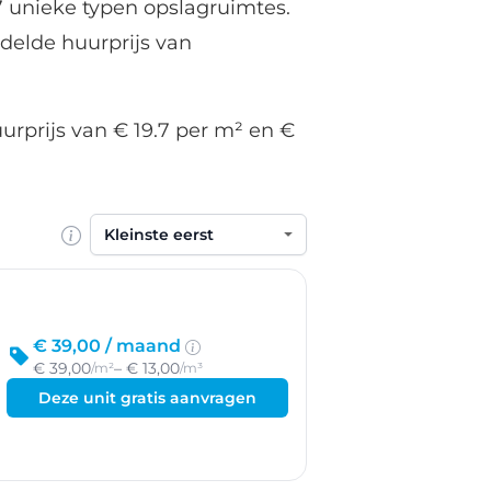
7 unieke typen opslagruimtes.
delde huurprijs van
urprijs van € 19.7 per m² en €
Sorteren op
€ 39,00 /
maand
€ 39,00
– € 13,00
/m²
/m³
Deze unit gratis aanvragen