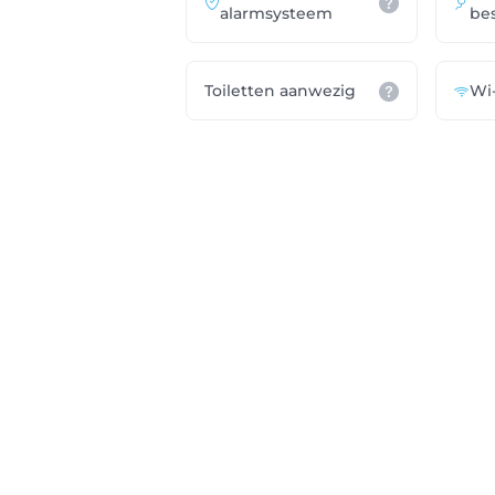
alarmsysteem
be
Toiletten aanwezig
Wi-