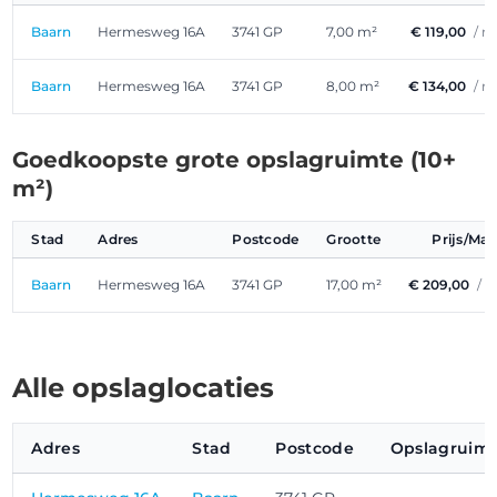
Baarn
Hermesweg 16A
3741 GP
7,00 m²
€ 119,00
/ 
Baarn
Hermesweg 16A
3741 GP
8,00 m²
€ 134,00
/ 
Goedkoopste grote opslagruimte (10+
m²)
Stad
Adres
Postcode
Grootte
Prijs/Ma
Baarn
Hermesweg 16A
3741 GP
17,00 m²
€ 209,00
/ 
Alle opslaglocaties
Adres
Stad
Postcode
Opslagruimt