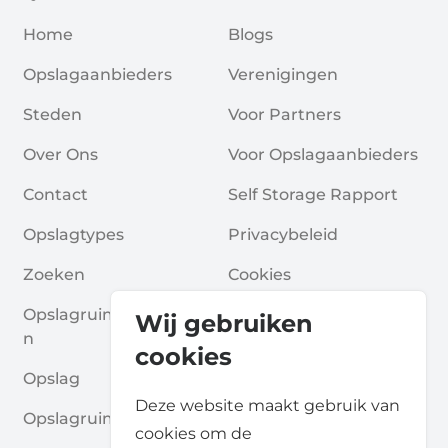
Home
Blogs
Opslagaanbieders
Verenigingen
Steden
Voor Partners
Over Ons
Voor Opslagaanbieders
Contact
Self Storage Rapport
Opslagtypes
Privacybeleid
Zoeken
Cookies
Opslagruimte Aanvrage
Algemene Voorwaarde
Wij gebruiken
N
N
cookies
Opslag
Veelgestelde Vragen
Deze website maakt gebruik van
Opslagruimte Gidsen
cookies om de