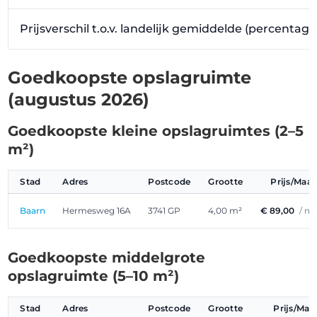
Prijsverschil t.o.v. landelijk gemiddelde (percentag
Goedkoopste opslagruimte
(augustus 2026)
Goedkoopste kleine opslagruimtes (2–5
m²)
Stad
Adres
Postcode
Grootte
Prijs/Maa
Baarn
Hermesweg 16A
3741 GP
4,00 m²
€ 89,00
/ m
Goedkoopste middelgrote
opslagruimte (5–10 m²)
Stad
Adres
Postcode
Grootte
Prijs/Ma