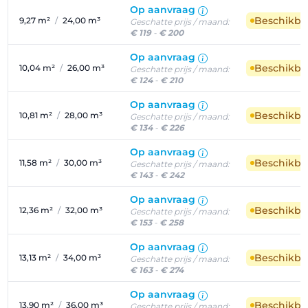
Op aanvraag
Beschikba
9,27 m²
/
24,00 m³
Geschatte prijs / maand:
€ 119
-
€ 200
Op aanvraag
Beschikba
10,04 m²
/
26,00 m³
Geschatte prijs / maand:
€ 124
-
€ 210
Op aanvraag
Beschikba
10,81 m²
/
28,00 m³
Geschatte prijs / maand:
€ 134
-
€ 226
Op aanvraag
Beschikba
11,58 m²
/
30,00 m³
Geschatte prijs / maand:
€ 143
-
€ 242
Op aanvraag
Beschikba
12,36 m²
/
32,00 m³
Geschatte prijs / maand:
€ 153
-
€ 258
Op aanvraag
Beschikba
13,13 m²
/
34,00 m³
Geschatte prijs / maand:
€ 163
-
€ 274
Op aanvraag
Beschikba
13,90 m²
/
36,00 m³
Geschatte prijs / maand: