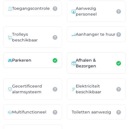
Toegangscontrole
Aanwezig
personeel
Trolleys
Aanhanger te huur
beschikbaar
Parkeren
Afhalen &
Bezorgen
Gecertificeerd
Elektriciteit
alarmsysteem
beschikbaar
Multifunctioneel
Toiletten aanwezig