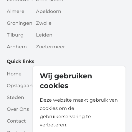
Almere
Apeldoorn
Groningen
Zwolle
Tilburg
Leiden
Arnhem
Zoetermeer
Quick links
Home
Blogs
Wij gebruiken
cookies
Opslagaanbieders
Verenigingen
Steden
Voor Partners
Deze website maakt gebruik van
cookies om de
Over Ons
Voor Opslagaanbieders
gebruikerservaring te
Contact
Self Storage Rapport
verbeteren.