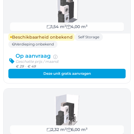
1,54 m²
4,00 m³
Beschikbaarheid onbekend
Self Storage
Verdieping onbekend
Op aanvraag
Geschatte prijs / maand:
€ 29
-
€ 49
Deze unit gratis aanvragen
2,32 m²
6,00 m³