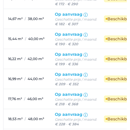
€ 172
-
€ 290
Op aanvraag
Beschikba
14,67 m²
/
38,00 m³
Geschatte prijs / maand:
€ 182
-
€ 307
Op aanvraag
Beschikba
15,44 m²
/
40,00 m³
Geschatte prijs / maand:
€ 190
-
€ 320
Op aanvraag
Beschikba
16,22 m²
/
42,00 m³
Geschatte prijs / maand:
€ 199
-
€ 336
Op aanvraag
Beschikba
16,99 m²
/
44,00 m³
Geschatte prijs / maand:
€ 209
-
€ 352
Op aanvraag
Beschikba
17,76 m²
/
46,00 m³
Geschatte prijs / maand:
€ 218
-
€ 368
Op aanvraag
Beschikba
18,53 m²
/
48,00 m³
Geschatte prijs / maand:
€ 228
-
€ 384