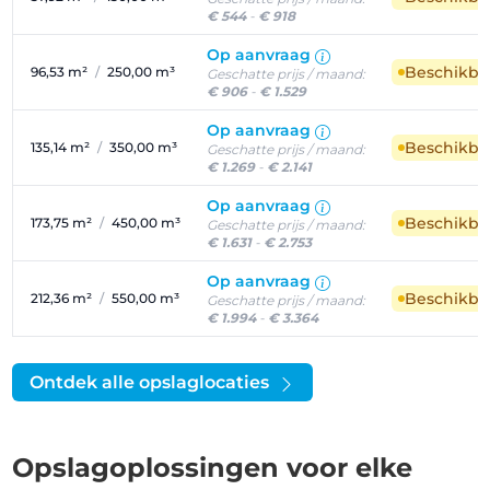
€ 544
-
€ 918
Op aanvraag
Beschikba
96,53 m²
/
250,00 m³
Geschatte prijs / maand:
€ 906
-
€ 1.529
Op aanvraag
Beschikba
135,14 m²
/
350,00 m³
Geschatte prijs / maand:
€ 1.269
-
€ 2.141
Op aanvraag
Beschikba
173,75 m²
/
450,00 m³
Geschatte prijs / maand:
€ 1.631
-
€ 2.753
Op aanvraag
Beschikba
212,36 m²
/
550,00 m³
Geschatte prijs / maand:
€ 1.994
-
€ 3.364
Ontdek alle opslaglocaties
Opslagoplossingen voor elke