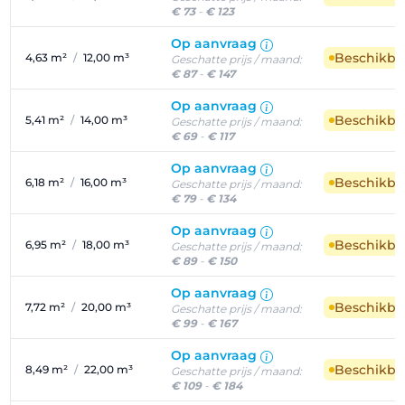
€ 73
-
€ 123
Op aanvraag
Beschikba
4,63 m²
/
12,00 m³
Geschatte prijs / maand:
€ 87
-
€ 147
Op aanvraag
Beschikba
5,41 m²
/
14,00 m³
Geschatte prijs / maand:
€ 69
-
€ 117
Op aanvraag
Beschikba
6,18 m²
/
16,00 m³
Geschatte prijs / maand:
€ 79
-
€ 134
Op aanvraag
Beschikba
6,95 m²
/
18,00 m³
Geschatte prijs / maand:
€ 89
-
€ 150
Op aanvraag
Beschikba
7,72 m²
/
20,00 m³
Geschatte prijs / maand:
€ 99
-
€ 167
Op aanvraag
Beschikba
8,49 m²
/
22,00 m³
Geschatte prijs / maand:
€ 109
-
€ 184