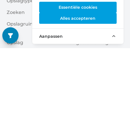
Opslagtypes
Privacybeleid
Essentiële cookies
Zoeken
Cookies
Alles accepteren
Opslagruimte Aanvrage
Algemene Voorwaarde
N
N
Aanpassen
Opslag
Veelgestelde Vragen
Opslagruimte Gidsen
Deutsch
|
English
Nederlands
|
Français
|
English
English
Dansk
|
English
English
Français
|
English
Deutsch
|
English
English
English
Nederlands
|
English
Norsk
|
English
English
English
Español
|
English
Svenska
|
English
Français
|
Deutsch
|
English
English
© 2026 The Storage Scanner, alle rechten voorbehouden