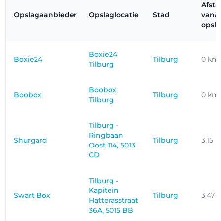
Afst
Opslagaanbieder
Opslaglocatie
Stad
vana
opsla
Boxie24
Boxie24
Tilburg
0 km
Tilburg
Boobox
Boobox
Tilburg
0 km
Tilburg
Tilburg -
Ringbaan
Shurgard
Tilburg
3.15 
Oost 114, 5013
CD
Tilburg -
Kapitein
Swart Box
Tilburg
3.47 
Hatterasstraat
36A, 5015 BB