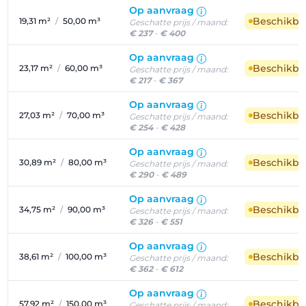
Op aanvraag
Beschikba
19,31 m²
/
50,00 m³
Geschatte prijs / maand:
€ 237
-
€ 400
Op aanvraag
Beschikba
23,17 m²
/
60,00 m³
Geschatte prijs / maand:
€ 217
-
€ 367
Op aanvraag
Beschikba
27,03 m²
/
70,00 m³
Geschatte prijs / maand:
€ 254
-
€ 428
Op aanvraag
Beschikba
30,89 m²
/
80,00 m³
Geschatte prijs / maand:
€ 290
-
€ 489
Op aanvraag
Beschikba
34,75 m²
/
90,00 m³
Geschatte prijs / maand:
€ 326
-
€ 551
Op aanvraag
Beschikba
38,61 m²
/
100,00 m³
Geschatte prijs / maand:
€ 362
-
€ 612
Op aanvraag
Beschikba
57,92 m²
/
150,00 m³
Geschatte prijs / maand: