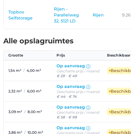
Rijen -
Topbox
Parallelweg
Rijen
9.26
Selfstorage
32, 5121 LD
Alle opslagruimtes
Grootte
Prijs
Beschikbaarh
Op aanvraag
Beschikba
1,54 m²
/
4,00 m³
Geschatte prijs / maand:
€ 29
-
€ 49
Op aanvraag
Beschikba
2,32 m²
/
6,00 m³
Geschatte prijs / maand:
€ 44
-
€ 74
Op aanvraag
Beschikba
3,09 m²
/
8,00 m³
Geschatte prijs / maand:
€ 58
-
€ 98
Op aanvraag
Beschikba
3,86 m²
/
10,00 m³
Geschatte prijs / maand: