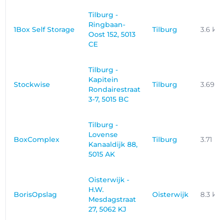
Tilburg -
Ringbaan-
1Box Self Storage
Tilburg
3.6 k
Oost 152, 5013
CE
Tilburg -
Kapitein
Stockwise
Tilburg
3.69
Rondairestraat
3-7, 5015 BC
Tilburg -
Lovense
BoxComplex
Tilburg
3.71 
Kanaaldijk 88,
5015 AK
Oisterwijk -
H.W.
BorisOpslag
Oisterwijk
8.3 k
Mesdagstraat
27, 5062 KJ