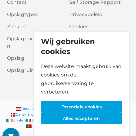
Contact
Self Storage Rapport
Opslagtypes
Privacybeleid
Zoeken
Cookies
Opslagruimte Aanvrage
Algemene Voorwaarde
Wij gebruiken
N
N
cookies
Opslag
Veelgestelde Vragen
Deze website maakt gebruik van
Opslagruimte Gidsen
cookies om de
gebruikerservaring te
verbeteren.
Essentiële cookies
Deutsch
|
English
Nederlands
|
Français
|
English
English
Dansk
|
English
English
Français
|
English
Deutsch
|
English
Alles accepteren
English
English
Nederlands
|
English
Norsk
|
English
English
English
Español
|
English
Svenska
|
English
Français
|
Deutsch
|
English
English