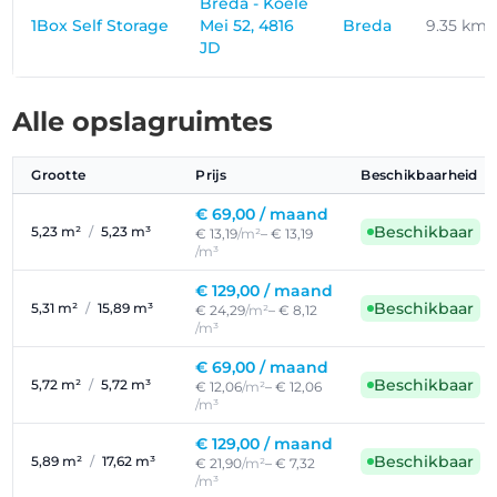
Breda - Koele
1Box Self Storage
Mei 52, 4816
Breda
9.35 km
JD
Alle opslagruimtes
Grootte
Prijs
Beschikbaarheid
€ 69,00 /
maand
Beschikbaar
5,23 m²
/
5,23 m³
€ 13,19
/m²
– € 13,19
/m³
€ 129,00 /
maand
Beschikbaar
5,31 m²
/
15,89 m³
€ 24,29
/m²
– € 8,12
/m³
€ 69,00 /
maand
Beschikbaar
5,72 m²
/
5,72 m³
€ 12,06
/m²
– € 12,06
/m³
€ 129,00 /
maand
Beschikbaar
5,89 m²
/
17,62 m³
€ 21,90
/m²
– € 7,32
/m³