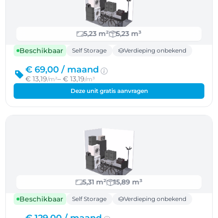
5,23 m²
5,23 m³
Beschikbaar
Self Storage
Verdieping onbekend
€ 69,00 /
maand
€ 13,19
– € 13,19
/m²
/m³
Deze unit gratis aanvragen
5,31 m²
15,89 m³
Beschikbaar
Self Storage
Verdieping onbekend