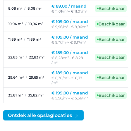
€ 89,00 /
maand
Beschikbaar
8,08 m²
/
8,08 m³
€ 11,01
/m²
– € 11,01
/m³
€ 109,00 /
maand
Beschikbaar
10,94 m²
/
10,94 m³
€ 9,96
/m²
– € 9,96
/m³
€ 109,00 /
maand
Beschikbaar
11,89 m²
/
11,89 m³
€ 9,17
/m²
– € 9,17
/m³
€ 189,00 /
maand
Beschikbaar
22,83 m²
/
22,83 m³
€ 8,28
/m²
– € 8,28
/m³
€ 189,00 /
maand
Beschikbaar
29,64 m²
/
29,65 m³
€ 6,38
/m²
– € 6,37
/m³
€ 199,00 /
maand
Beschikbaar
35,81 m²
/
35,82 m³
€ 5,56
/m²
– € 5,56
/m³
Ontdek alle opslaglocaties