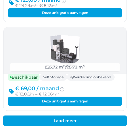
€ 129,00 /
maand
€ 24,29
– € 8,12
/m²
/m³
Deze unit gratis aanvragen
5,72 m²
5,72 m³
Beschikbaar
Self Storage
Verdieping onbekend
€ 69,00 /
maand
€ 12,06
– € 12,06
/m²
/m³
Deze unit gratis aanvragen
Laad meer