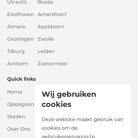
Utrecht
Breda
Eindhoven
Amersfoort
Almere
Apeldoorn
Groningen
Zwolle
Tilburg
Leiden
Arnhem
Zoetermeer
Quick links
Home
Blogs
Wij gebruiken
cookies
Opslagaanbieders
Verenigingen
Steden
Voor Partners
Deze website maakt gebruik van
cookies om de
Over Ons
Voor Opslagaanbieders
gebruikerservaring te