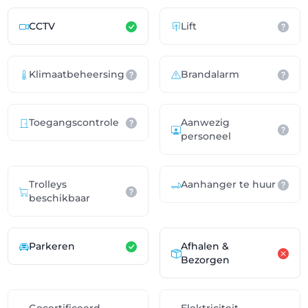
CCTV
Lift
Klimaatbeheersing
Brandalarm
Toegangscontrole
Aanwezig
personeel
Trolleys
Aanhanger te huur
beschikbaar
Parkeren
Afhalen &
Bezorgen