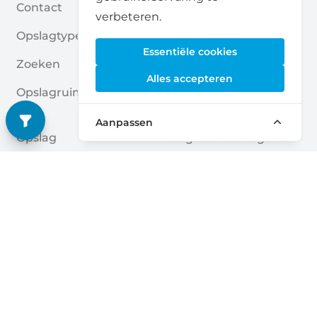
Contact
Self Storage Rapport
verbeteren.
Opslagtypes
Privacybeleid
Essentiële cookies
Zoeken
Cookies
Alles accepteren
Opslagruimte Aanvrage
Algemene Voorwaarde
N
N
Aanpassen
Opslag
Veelgestelde Vragen
Opslagruimte Gidsen
Deutsch
|
English
Nederlands
|
Français
|
English
English
Dansk
|
English
English
Français
|
English
Deutsch
|
English
English
English
Nederlands
|
English
Norsk
|
English
English
English
Español
|
English
Svenska
|
English
Français
|
Deutsch
|
English
English