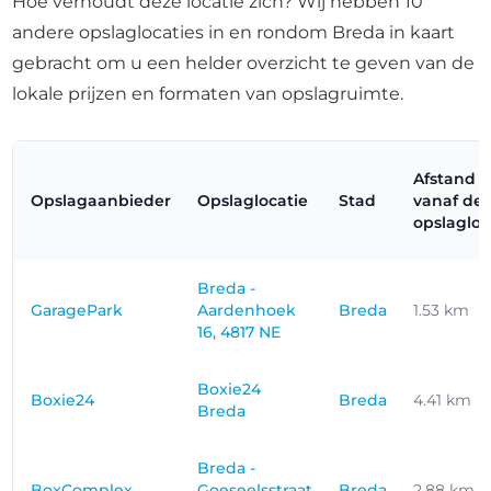
Hoe verhoudt deze locatie zich? Wij hebben 10
andere opslaglocaties in en rondom Breda in kaart
gebracht om u een helder overzicht te geven van de
lokale prijzen en formaten van opslagruimte.
Afstand
Opslagaanbieder
Opslaglocatie
Stad
vanaf de
opslagloc
Breda -
GaragePark
Aardenhoek
Breda
1.53 km
16, 4817 NE
Boxie24
Boxie24
Breda
4.41 km
Breda
Breda -
BoxComplex
Goeseelsstraat
Breda
2.88 km