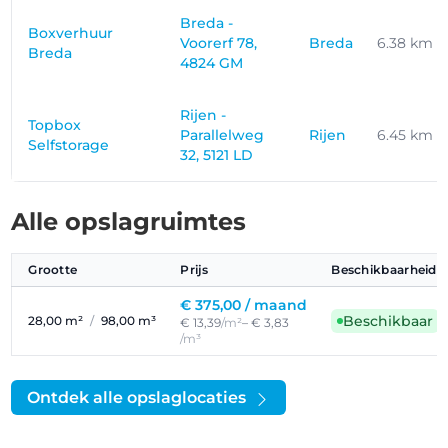
Breda -
Boxverhuur
Voorerf 78,
Breda
6.38 km
Breda
4824 GM
Rijen -
Topbox
Parallelweg
Rijen
6.45 km
Selfstorage
32, 5121 LD
Alle opslagruimtes
Grootte
Prijs
Beschikbaarheid
€ 375,00 /
maand
Beschikbaar
28,00 m²
/
98,00 m³
€ 13,39
/m²
– € 3,83
/m³
Ontdek alle opslaglocaties