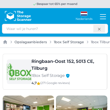
Bespaar tot 65% per maand
Nederlands
Zoeken
Opslagaanbieders
1box Self Storage
1box Tilbu
Home
Ringbaan-Oost 152, 5013 CE,
Tilburg
1Box Self Storage
4,7
(271 Google
reviews
)