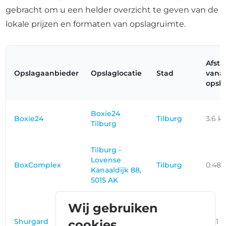
gebracht om u een helder overzicht te geven van de
lokale prijzen en formaten van opslagruimte.
Afst
Opslagaanbieder
Opslaglocatie
Stad
vana
opsla
Boxie24
Boxie24
Tilburg
3.6 k
Tilburg
Tilburg -
Lovense
BoxComplex
Tilburg
0.48
Kanaaldijk 88,
5015 AK
Wij gebruiken
Tilburg -
Ringbaan
Shurgard
Tilburg
0.51 
cookies