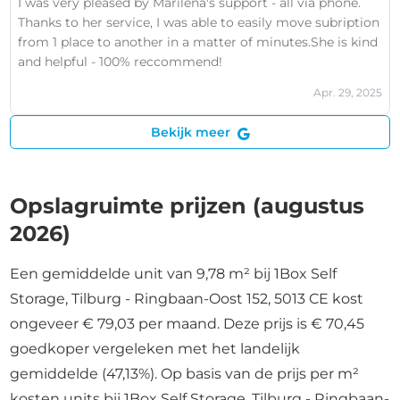
I was very pleased by Marilena's support - all via phone.
Thanks to her service, I was able to easily move subription
from 1 place to another in a matter of minutes.She is kind
and helpful - 100% reccommend!
Apr. 29, 2025
Bekijk meer
Opslagruimte prijzen (augustus
2026)
Een gemiddelde unit van 9,78 m² bij 1Box Self
Storage, Tilburg - Ringbaan-Oost 152, 5013 CE kost
ongeveer € 79,03 per maand. Deze prijs is € 70,45
goedkoper vergeleken met het landelijk
gemiddelde (47,13%). Op basis van de prijs per m²
kosten units bij 1Box Self Storage, Tilburg - Ringbaan-