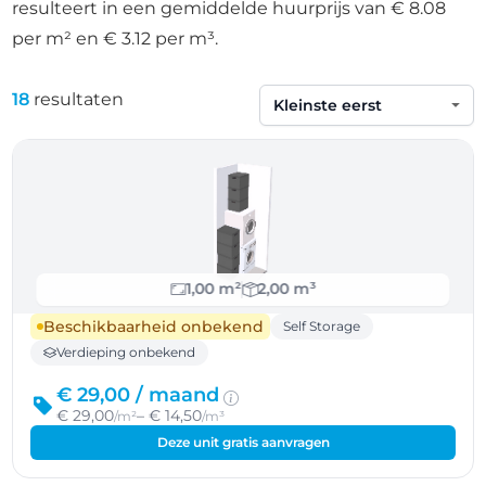
resulteert in een gemiddelde huurprijs van € 8.08
per m² en € 3.12 per m³.
18
resultaten
Sorteren op
1,00 m²
2,00 m³
Beschikbaarheid onbekend
Self Storage
Verdieping onbekend
€ 29,00 /
maand
€ 29,00
– € 14,50
/m²
/m³
Deze unit gratis aanvragen