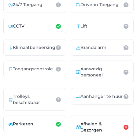
24/7 Toegang
Drive-in Toegang
CCTV
Lift
Klimaatbeheersing
Brandalarm
Toegangscontrole
Aanwezig
personeel
Trolleys
Aanhanger te huur
beschikbaar
Parkeren
Afhalen &
Bezorgen