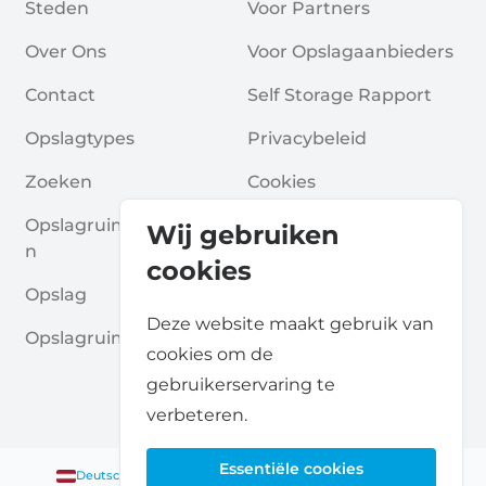
Steden
Voor Partners
Over Ons
Voor Opslagaanbieders
Contact
Self Storage Rapport
Opslagtypes
Privacybeleid
Zoeken
Cookies
Opslagruimte Aanvrage
Algemene Voorwaarde
Wij gebruiken
N
N
cookies
Opslag
Veelgestelde Vragen
Deze website maakt gebruik van
Opslagruimte Gidsen
cookies om de
gebruikerservaring te
verbeteren.
Essentiële cookies
Deutsch
|
English
Nederlands
|
Français
|
English
English