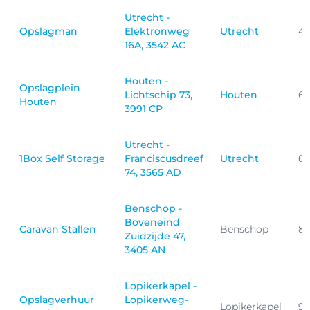
Utrecht -
Opslagman
Elektronweg
Utrecht
4.
16A, 3542 AC
Houten -
Opslagplein
Lichtschip 73,
Houten
6.
Houten
3991 CP
Utrecht -
1Box Self Storage
Franciscusdreef
Utrecht
6.
74, 3565 AD
Benschop -
Boveneind
Caravan Stallen
Benschop
8.
Zuidzijde 47,
3405 AN
Lopikerkapel -
Opslagverhuur
Lopikerweg-
Lopikerkapel
9.