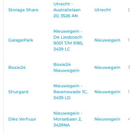
Utrecht -
Storage Share
Australielaan
Utrecht
0
20, 3526 AN
Nieuwegein -
De Liesbosch
GaragePark
Nieuwegein
1.
9001 T/M 9185,
3439 LC
Boxie24
Boxie24
Nieuwegein
3.
Nieuwegein
Nieuwegein -
Shurgard
Ravenswade 1C,
Nieuwegein
1.
3439 LD
Nieuwegein -
Diks Verhuur
Morsebaan 2,
Nieuwegein
4.
3439NA