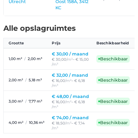
Utrecht
Oost 158A, 3412
KC
Alle opslagruimtes
Grootte
Prijs
Beschikbaarheid
€ 30,00 /
maand
Beschikbaar
1,00 m²
/
2,00 m³
€ 30,00
/m²
– € 15,00
/m³
€ 32,00 /
maand
Beschikbaar
2,00 m²
/
5,18 m³
€ 16,00
/m²
– € 6,18
/m³
€ 48,00 /
maand
Beschikbaar
3,00 m²
/
7,77 m³
€ 16,00
/m²
– € 6,18
/m³
€ 74,00 /
maand
Beschikbaar
4,00 m²
/
10,36 m³
€ 18,50
/m²
– € 7,14
/m³