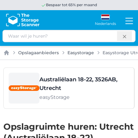
Bespaar tot 65% per maand
Nederlands
Zoeken
Opslagaanbieders
Easystorage
Easystorage Ut
Home
Australiëlaan 18-22, 3526AB,
Utrecht
easyStorage
Opslagruimte huren: Utrecht
(Australiëlaan 18-22)