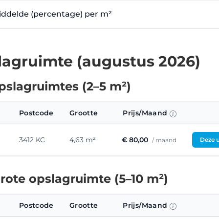
emiddelde (percentage) per m²
agruimte (augustus 2026)
pslagruimtes (2–5 m²)
Postcode
Grootte
Prijs/Maand
3412 KC
4,63 m²
€ 80,00
Deze u
/ maand
ote opslagruimte (5–10 m²)
Postcode
Grootte
Prijs/Maand