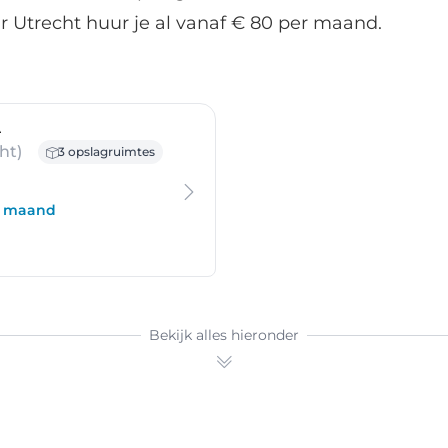
 Utrecht huur je al vanaf € 80 per maand.
- Lopikerkapel
A
ht)
3 opslagruimtes
er maand
Bekijk alles hieronder