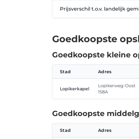
Prijsverschil t.o.v. landelijk g
Goedkoopste opsl
Goedkoopste kleine o
Stad
Adres
Lopikerweg-Oost
Lopikerkapel
158A
Goedkoopste middelgr
Stad
Adres