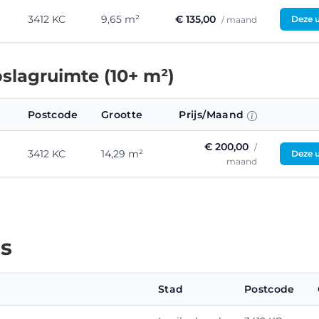
3412 KC
9,65 m²
€ 135,00
Deze u
/ maand
slagruimte (10+ m²)
Postcode
Grootte
Prijs/Maand
€ 200,00
/
3412 KC
14,29 m²
Deze u
maand
es
Stad
Postcode