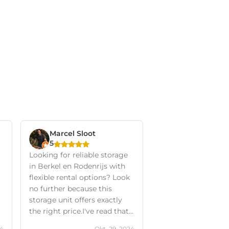
Marcel Sloot
5
Looking for reliable storage
in Berkel en Rodenrijs with
flexible rental options? Look
no further because this
storage unit offers exactly
the right price.I've read that
several customers praise the
24
Okt. 29, 2024