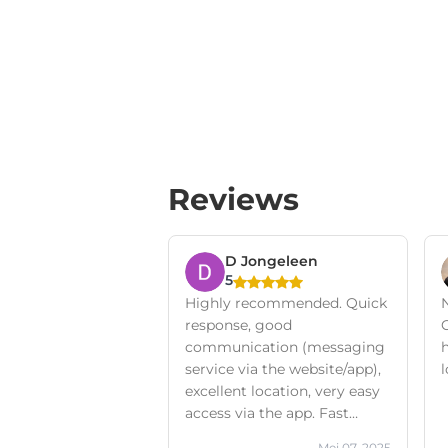
Reviews
D Jongeleen
5
Highly recommended. Quick
response, good
communication (messaging
service via the website/app),
l
excellent location, very easy
access via the app. Fast
elevator!! Nice facilities.
Mei 07, 2025