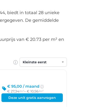
4, biedt in totaal 28 unieke
weergegeven. De gemiddelde
uurprijs van € 20.73 per m² en
Sorteren op
€ 95,00 /
maand
€ 27,34
– € 10,56
/m²
/m³
Deze unit gratis aanvragen