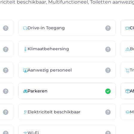
iciteit beschikbaar, Multifunctioneel, Toiletten aanwezig
Drive-in Toegang
C
Klimaatbeheersing
B
Aanwezig personeel
T
Parkeren
A
Elektriciteit beschikbaar
M
Wi-Fi