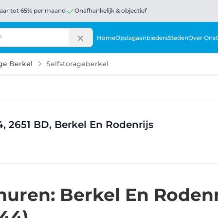
aar tot 65% per maand
Onafhankelijk & objectief
Home
Opslagaanbieders
Steden
Over Ons
age Berkel
Selfstorageberkel
, 2651 BD, Berkel En Rodenrijs
uren: Berkel En Rodenr
44)