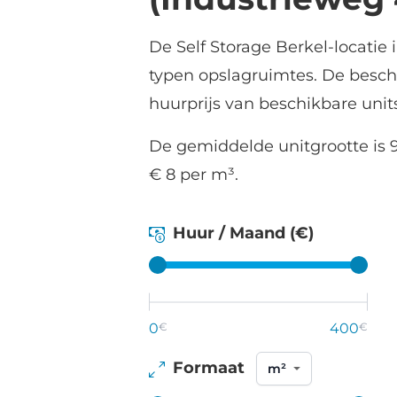
De Self Storage Berkel-locatie 
typen opslagruimtes. De besch
huurprijs van beschikbare unit
De gemiddelde unitgrootte is 9
€ 8 per m³.
Huur / Maand (€)
0
€
400
€
Formaat