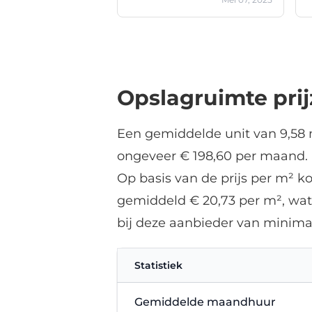
Good opening hours. Truly
fantastic. Being next to the
Kringloop is also a plus. Truly
fantastic. Highly
recommended!!
Opslagruimte pri
Een gemiddelde unit van 9,58 m
ongeveer € 198,60 per maand. D
Op basis van de prijs per m² ko
gemiddeld € 20,73 per m², wat 
bij deze aanbieder van minim
Statistiek
Gemiddelde maandhuur