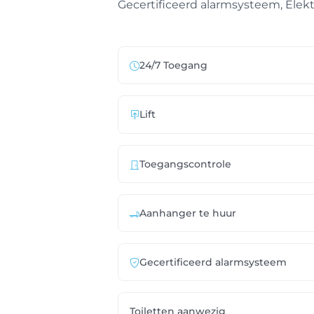
Gecertificeerd alarmsysteem, Elektr
24/7 Toegang
Lift
Toegangscontrole
Aanhanger te huur
Gecertificeerd alarmsysteem
Toiletten aanwezig