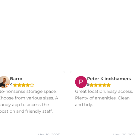
Barro
Peter Klinckhamers
4
5
No-nonsense storage space.
Great location. Easy access.
Choose from various sizes. A
Plenty of amenities. Clean
handy app to access the
and tidy.
ocation and friendly staff.
Mrt. 10, 2025
Nov. 29, 20