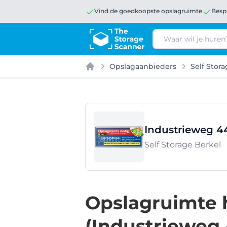
Vind de goedkoopste opslagruimte
Besp
Zoeken
Opslagaanbieders
Self Stor
Home
Industrieweg 44
Self Storage Berkel
Opslagruimte h
(Industrieweg 