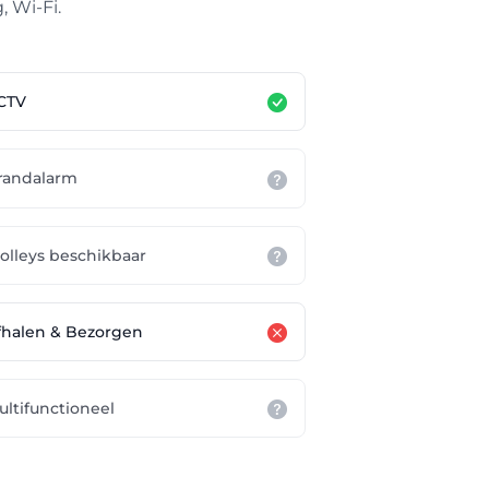
, Wi-Fi.
CTV
randalarm
rolleys beschikbaar
fhalen & Bezorgen
ultifunctioneel