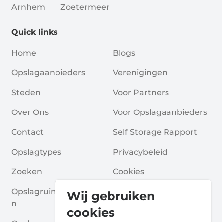
Arnhem
Zoetermeer
Quick links
Home
Blogs
Opslagaanbieders
Verenigingen
Steden
Voor Partners
Over Ons
Voor Opslagaanbieders
Contact
Self Storage Rapport
Opslagtypes
Privacybeleid
Zoeken
Cookies
Opslagruimte Aanvrage
Algemene Voorwaarde
Wij gebruiken
N
N
cookies