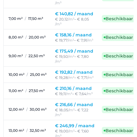
/m³
€ 140,82 /
maand
Beschikbaar
7,00 m²
/
17,50 m³
€ 20,12
/m²
– € 8,05
/m³
€ 158,16 /
maand
Beschikbaar
8,00 m²
/
20,00 m³
€ 19,77
/m²
– € 7,91
/m³
€ 175,49 /
maand
Beschikbaar
9,00 m²
/
22,50 m³
€ 19,50
/m²
– € 7,80
/m³
€ 192,82 /
maand
Beschikbaar
10,00 m²
/
25,00 m³
€ 19,28
/m²
– € 7,71
/m³
€ 210,16 /
maand
Beschikbaar
11,00 m²
/
27,50 m³
€ 19,11
/m²
– € 7,64
/m³
€ 216,66 /
maand
Beschikbaar
12,00 m²
/
30,00 m³
€ 18,05
/m²
– € 7,22
/m³
€ 246,99 /
maand
Beschikbaar
13,00 m²
/
32,50 m³
€ 19,00
/m²
– € 7,60
/m³