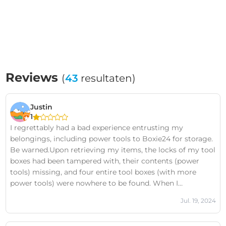
Reviews
(
43
resultaten)
Justin
1
I regrettably had a bad experience entrusting my
belongings, including power tools to Boxie24 for storage.
Be warned.Upon retrieving my items, the locks of my tool
boxes had been tampered with, their contents (power
tools) missing, and four entire tool boxes (with more
power tools) were nowhere to be found. When I
confronted Boxie24 about these issues, they attempted to
Jul. 19, 2024
deflect blame by suggesting that I had not provided a
paper copy of the inventory.This allegation was false. I had