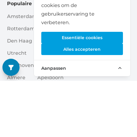
Populaire locaties
cookies om de
gebruikerservaring te
Amsterdam
Haarlem
verbeteren.
Rotterdam
Enschede
Essentiële cookies
Den Haag
Nijmegen
Alles accepteren
Utrecht
Breda
Eindhoven
Amersfoort
Aanpassen
Almere
Apeldoorn
Groningen
Zwolle
Tilburg
Leiden
Arnhem
Zoetermeer
Quick links