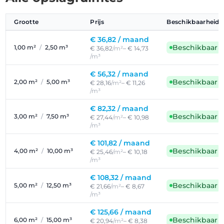
Grootte
Prijs
Beschikbaarheid
€ 36,82 /
maand
Beschikbaar
1,00 m²
/
2,50 m³
€ 36,82
/m²
– € 14,73
/m³
€ 56,32 /
maand
Beschikbaar
2,00 m²
/
5,00 m³
€ 28,16
/m²
– € 11,26
/m³
€ 82,32 /
maand
Beschikbaar
3,00 m²
/
7,50 m³
€ 27,44
/m²
– € 10,98
/m³
€ 101,82 /
maand
Beschikbaar
4,00 m²
/
10,00 m³
€ 25,46
/m²
– € 10,18
/m³
€ 108,32 /
maand
Beschikbaar
5,00 m²
/
12,50 m³
€ 21,66
/m²
– € 8,67
/m³
€ 125,66 /
maand
Beschikbaar
6,00 m²
/
15,00 m³
€ 20,94
/m²
– € 8,38