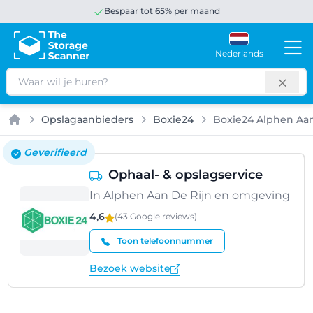
Bespaar tot 65% per maand
Nederlands
Zoeken
Opslagaanbieders
Boxie24
Boxie24 Alphen Aan
Home
Geverifieerd
Ophaal- & opslagservice
In Alphen Aan De Rijn en omgeving
4,6
(43 Google
reviews
)
Toon telefoonnummer
Bezoek website