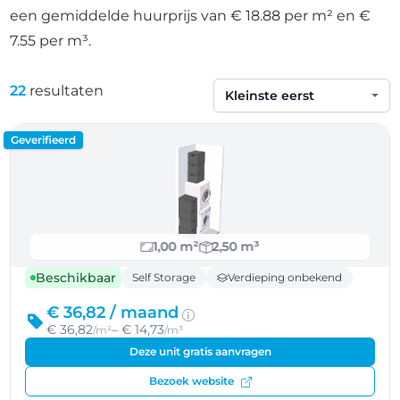
een gemiddelde huurprijs van € 18.88 per m² en €
7.55 per m³.
22
resultaten
Sorteren op
Geverifieerd
1,00 m²
2,50 m³
Beschikbaar
Self Storage
Verdieping onbekend
€ 36,82 /
maand
€ 36,82
– € 14,73
/m²
/m³
Deze unit gratis aanvragen
Bezoek website