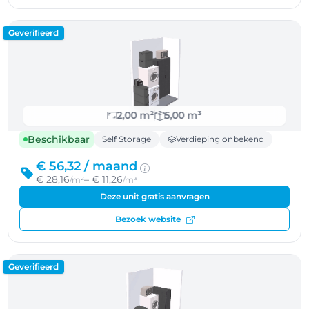
Geverifieerd
2,00 m²
5,00 m³
Beschikbaar
Self Storage
Verdieping onbekend
€ 56,32 /
maand
€ 28,16
– € 11,26
/m²
/m³
Deze unit gratis aanvragen
Bezoek website
Geverifieerd