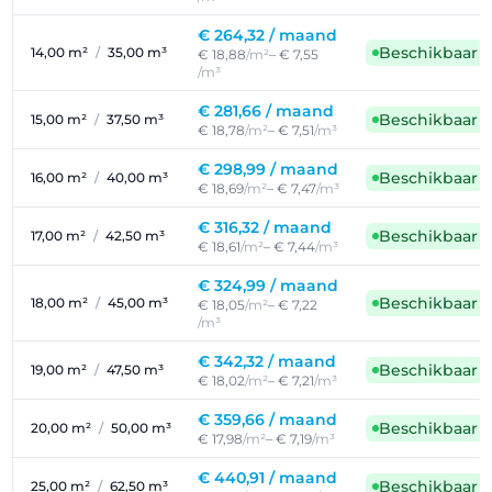
€ 264,32 /
maand
Beschikbaar
14,00 m²
/
35,00 m³
€ 18,88
/m²
– € 7,55
/m³
€ 281,66 /
maand
Beschikbaar
15,00 m²
/
37,50 m³
€ 18,78
/m²
– € 7,51
/m³
€ 298,99 /
maand
Beschikbaar
16,00 m²
/
40,00 m³
€ 18,69
/m²
– € 7,47
/m³
€ 316,32 /
maand
Beschikbaar
17,00 m²
/
42,50 m³
€ 18,61
/m²
– € 7,44
/m³
€ 324,99 /
maand
Beschikbaar
18,00 m²
/
45,00 m³
€ 18,05
/m²
– € 7,22
/m³
€ 342,32 /
maand
Beschikbaar
19,00 m²
/
47,50 m³
€ 18,02
/m²
– € 7,21
/m³
€ 359,66 /
maand
Beschikbaar
20,00 m²
/
50,00 m³
€ 17,98
/m²
– € 7,19
/m³
€ 440,91 /
maand
Beschikbaar
25,00 m²
/
62,50 m³