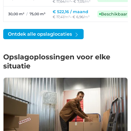
€ 17,64
/m²
– € 7,05
/m³
€ 522,16 /
maand
Beschikbaar
30,00 m²
/
75,00 m³
€ 17,41
/m²
– € 6,96
/m³
Ontdek alle opslaglocaties
Opslagoplossingen voor elke
situatie