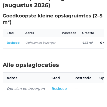
(augustus 2026)
Goedkoopste kleine opslagruimtes (2–5
m²)
Stad
Adres
Postcode
Grootte
P
Boskoop
Ophalen en bezorgen
—
4,63 m²
€ 45
Alle opslaglocaties
Adres
Stad
Postcode
Ops
Ophalen en bezorgen
Boskoop
—