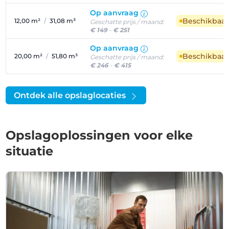
Op aanvraag
Beschikbaa
12,00 m²
/
31,08 m³
Geschatte prijs / maand:
€ 149
-
€ 251
Op aanvraag
Beschikbaa
20,00 m²
/
51,80 m³
Geschatte prijs / maand:
€ 246
-
€ 415
Ontdek alle opslaglocaties
Opslagoplossingen voor elke
situatie