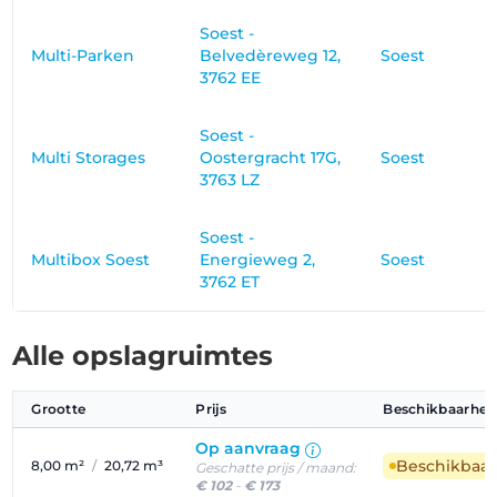
Soest -
Multi-Parken
Belvedèreweg 12,
Soest
3762 EE
Soest -
Multi Storages
Oostergracht 17G,
Soest
3763 LZ
Soest -
Multibox Soest
Energieweg 2,
Soest
3762 ET
Alle opslagruimtes
Grootte
Prijs
Beschikbaarhei
Op aanvraag
Beschikbaa
8,00 m²
/
20,72 m³
Geschatte prijs / maand:
€ 102
-
€ 173