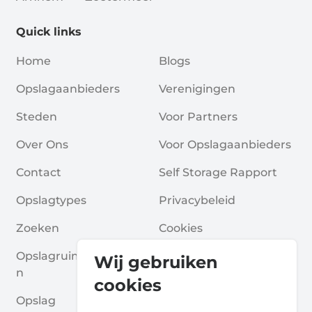
Quick links
Home
Blogs
Opslagaanbieders
Verenigingen
Steden
Voor Partners
Over Ons
Voor Opslagaanbieders
Contact
Self Storage Rapport
Opslagtypes
Privacybeleid
Zoeken
Cookies
Opslagruimte Aanvrage
Algemene Voorwaarde
Wij gebruiken
N
N
cookies
Opslag
Veelgestelde Vragen