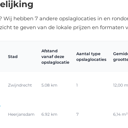
elijking
h? Wij hebben 7 andere opslaglocaties in en rond
icht te geven van de lokale prijzen en formaten 
Afstand
Aantal type
Gemid
Stad
vanaf deze
opslaglocaties
groott
opslaglocatie
Zwijndrecht
5.08 km
1
12,00 m
-
Heerjansdam
6.92 km
7
6,14 m²