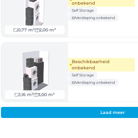
onbekend
Self Storage
Verdieping onbekend
0,77 m²
2,00 m³
Beschikbaarheid
onbekend
Self Storage
Verdieping onbekend
1,16 m²
3,00 m³
Laad meer