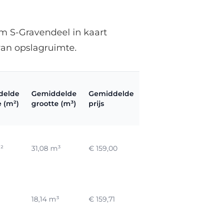
om S-Gravendeel in kaart
van opslagruimte.
delde
Gemiddelde
Gemiddelde
Gemiddelde
Gemi
e (m²)
grootte (m³)
prijs
prijs/m²
prijs
²
31,08 m³
€ 159,00
€ 13,25 / m²
€ 5,12
18,14 m³
€ 159,71
€ 26,00 / m²
€ 8,8