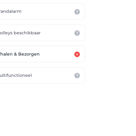
randalarm
rolleys beschikbaar
fhalen & Bezorgen
ultifunctioneel