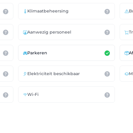
Klimaatbeheersing
B
Aanwezig personeel
T
Parkeren
A
Elektriciteit beschikbaar
M
Wi-Fi