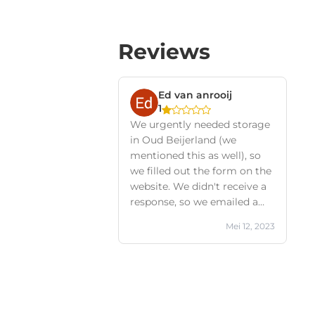
Reviews
Ed van anrooij
1
We urgently needed storage
in Oud Beijerland (we
mentioned this as well), so
we filled out the form on the
website. We didn't receive a
response, so we emailed a
different email address and
Mei 12, 2023
still didn't get a response, so
we called. They said they
would look into a storage
unit and we'd hear back, but
again, no response. We
texted, emailed, called, and