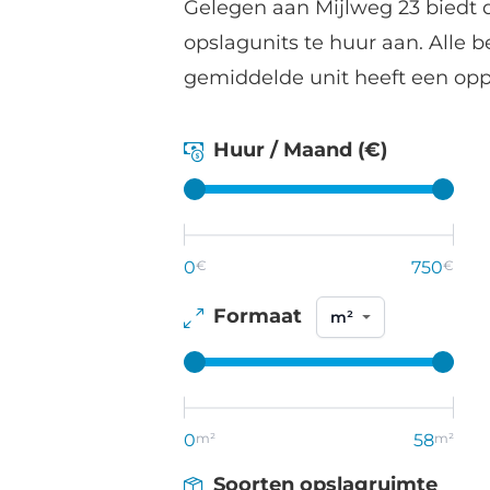
Gelegen aan Mijlweg 23 biedt d
opslagunits te huur aan. Alle 
gemiddelde unit heeft een opp
Huur / Maand (€)
0
€
750
€
Formaat
0
m²
58
m²
Soorten opslagruimte