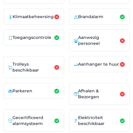
Klimaatbeheersing
Brandalarm
Toegangscontrole
Aanwezig
personeel
Trolleys
Aanhanger te huur
beschikbaar
Parkeren
Afhalen &
Bezorgen
Gecertificeerd
Elektriciteit
alarmsysteem
beschikbaar