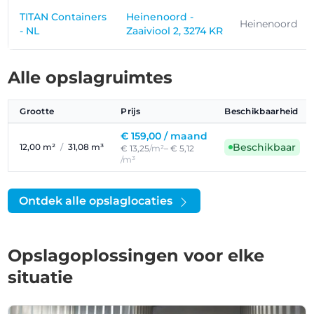
TITAN Containers
Heinenoord -
Heinenoord
- NL
Zaaiviool 2, 3274 KR
Alle opslagruimtes
Grootte
Prijs
Beschikbaarheid
€ 159,00 /
maand
Beschikbaar
12,00 m²
/
31,08 m³
€ 13,25
/m²
– € 5,12
/m³
Ontdek alle opslaglocaties
Opslagoplossingen voor elke
situatie