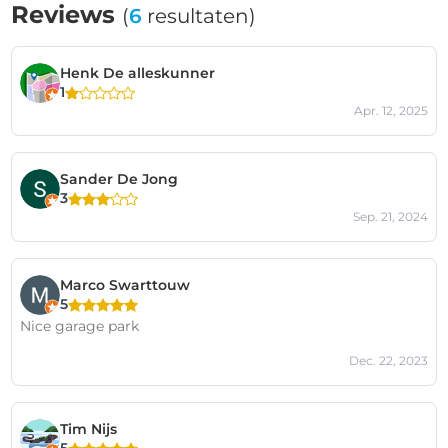
Reviews
(
6
resultaten)
Henk De alleskunner
1
Apr. 12, 2025
Sander De Jong
3
Sep. 21, 2024
Marco Swarttouw
5
Nice garage park
Dec. 22, 2023
Tim Nijs
5