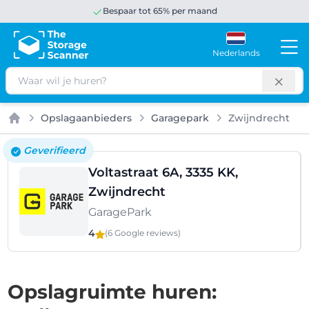
Bespaar tot 65% per maand
Nederlands
Zoeken
Opslagaanbieders
Garagepark
Zwijndrecht
Home
Geverifieerd
Voltastraat 6A, 3335 KK,
Zwijndrecht
GaragePark
4
(6 Google
reviews
)
Opslagruimte huren: