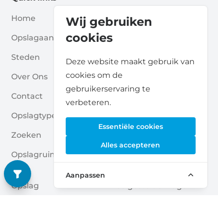
Home
Blogs
Wij gebruiken
cookies
Opslagaanbieders
Verenigingen
Steden
Voor Partners
Deze website maakt gebruik van
cookies om de
Over Ons
Voor Opslagaanbieders
gebruikerservaring te
Contact
Self Storage Rapport
verbeteren.
Opslagtypes
Privacybeleid
Essentiële cookies
Zoeken
Cookies
Alles accepteren
Opslagruimte Aanvrage
Algemene Voorwaarde
N
N
Aanpassen
Opslag
Veelgestelde Vragen
Opslagruimte Gidsen