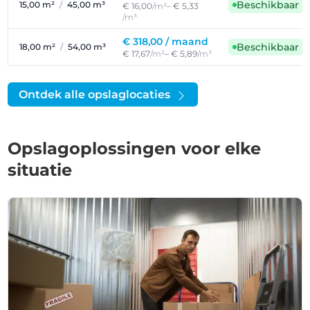
Beschikbaar
15,00 m²
/
45,00 m³
€ 16,00
/m²
– € 5,33
/m³
€ 318,00 /
maand
Beschikbaar
18,00 m²
/
54,00 m³
€ 17,67
/m²
– € 5,89
/m³
Ontdek alle opslaglocaties
Opslagoplossingen voor elke
situatie