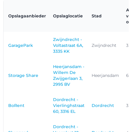
Af
Opslagaanbieder
Opslaglocatie
Stad
va
op
Zwijndrecht -
GaragePark
Voltastraat 6A,
Zwijndrecht
3.
3335 KK
Heerjansdam -
Willem De
Storage Share
Heerjansdam
6.
Zwijgerlaan 3,
2995 BV
Dordrecht -
BoRent
Vierlinghstraat
Dordrecht
3.
60, 3316 EL
Dordrecht -