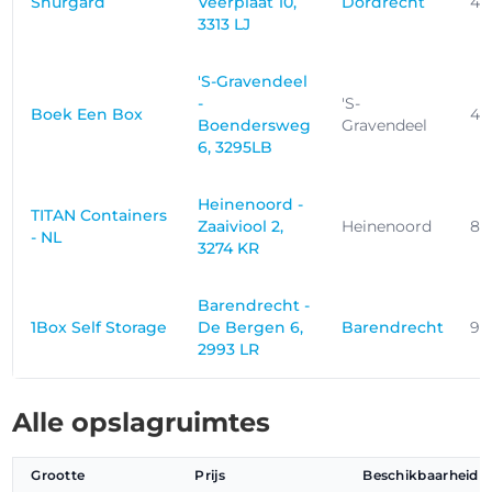
Shurgard
Veerplaat 10,
Dordrecht
4.
3313 LJ
'S-Gravendeel
-
'S-
Boek Een Box
4.
Boendersweg
Gravendeel
6, 3295LB
Heinenoord -
TITAN Containers
Zaaiviool 2,
Heinenoord
8.
- NL
3274 KR
Barendrecht -
1Box Self Storage
De Bergen 6,
Barendrecht
9.
2993 LR
Alle opslagruimtes
Grootte
Prijs
Beschikbaarheid