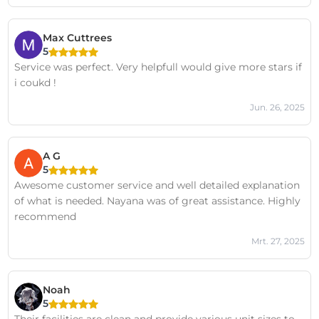
Max Cuttrees
5
Service was perfect. Very helpfull would give more stars if
i coukd !
Jun. 26, 2025
A G
5
Awesome customer service and well detailed explanation
of what is needed. Nayana was of great assistance. Highly
recommend
Mrt. 27, 2025
Noah
5