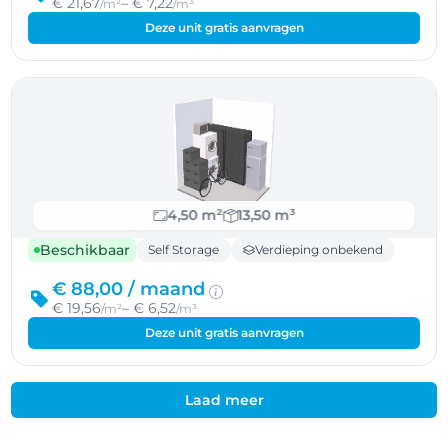
€ 21,67
– € 7,22
/m²
/m³
Deze unit gratis aanvragen
4,50 m²
13,50 m³
Beschikbaar
Self Storage
Verdieping onbekend
€ 88,00 /
maand
€ 19,56
– € 6,52
/m²
/m³
Deze unit gratis aanvragen
Laad meer