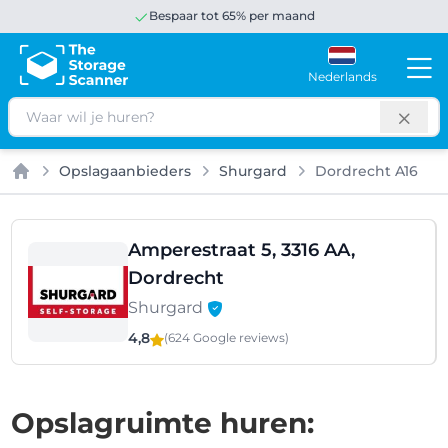
Bespaar tot 65% per maand
Nederlands
Zoeken
Opslagaanbieders
Shurgard
Dordrecht A16
Home
Amperestraat 5, 3316 AA,
Dordrecht
Shurgard
4,8
(624 Google
reviews
)
Opslagruimte huren: