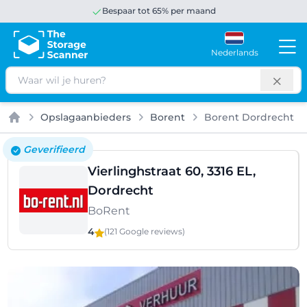
Bespaar tot 65% per maand
Nederlands
Zoeken
Opslagaanbieders
Borent
Borent Dordrecht
Home
Geverifieerd
Vierlinghstraat 60, 3316 EL,
Dordrecht
BoRent
4
(121 Google
reviews
)