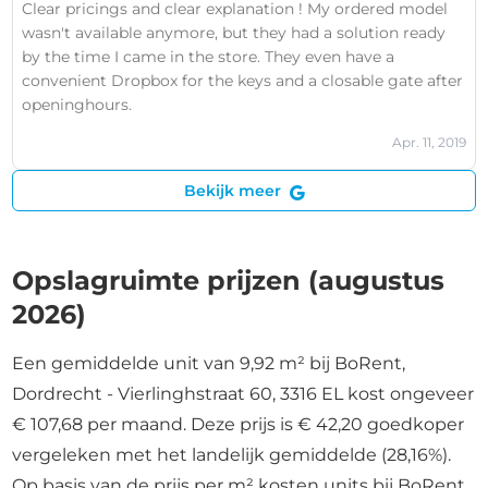
Clear pricings and clear explanation ! My ordered model
wasn't available anymore, but they had a solution ready
by the time I came in the store. They even have a
convenient Dropbox for the keys and a closable gate after
openinghours.
Apr. 11, 2019
Bekijk meer
Opslagruimte prijzen (augustus
2026)
Een gemiddelde unit van 9,92 m² bij BoRent,
Dordrecht - Vierlinghstraat 60, 3316 EL kost ongeveer
€ 107,68 per maand. Deze prijs is € 42,20 goedkoper
vergeleken met het landelijk gemiddelde (28,16%).
Op basis van de prijs per m² kosten units bij BoRent,