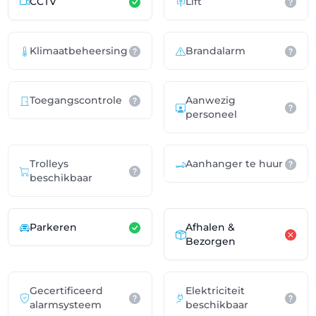
CCTV
Lift
Klimaatbeheersing
Brandalarm
Toegangscontrole
Aanwezig
personeel
Trolleys
Aanhanger te huur
beschikbaar
Parkeren
Afhalen &
Bezorgen
Gecertificeerd
Elektriciteit
alarmsysteem
beschikbaar