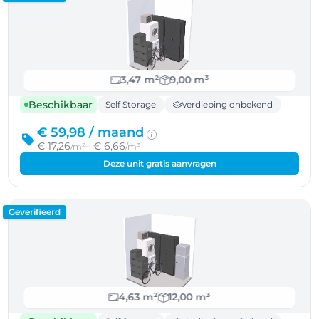
3,47 m²
9,00 m³
Beschikbaar
Self Storage
Verdieping onbekend
€ 59,98 /
maand
€ 17,26
– € 6,66
/m²
/m³
Deze unit gratis aanvragen
Geverifieerd
4,63 m²
12,00 m³