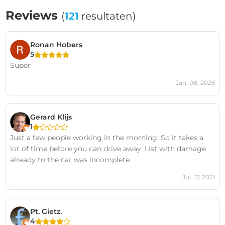
Reviews
(
121
resultaten)
Ronan Hobers
5
Super
Jan. 08, 2026
Gerard Klijs
1
Just a few people working in the morning. So it takes a
lot of time before you can drive away. List with damage
already to the car was incomplete.
Jul. 17, 2021
Pt. Gietz.
4