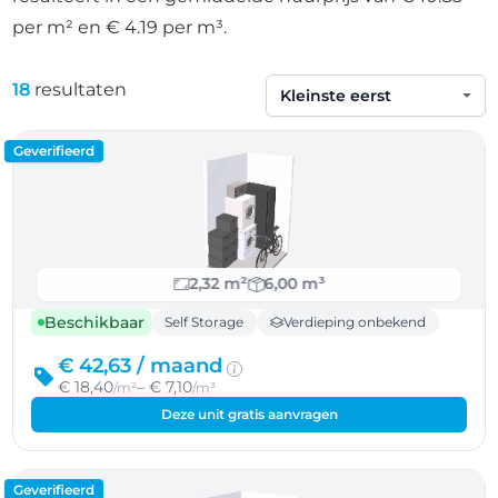
per m² en € 4.19 per m³.
18
resultaten
Sorteren op
Geverifieerd
2,32 m²
6,00 m³
Beschikbaar
Self Storage
Verdieping onbekend
€ 42,63 /
maand
€ 18,40
– € 7,10
/m²
/m³
Deze unit gratis aanvragen
Geverifieerd