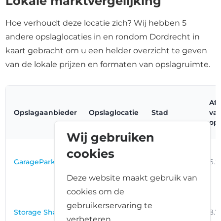
Lokale marktvergelijking
Hoe verhoudt deze locatie zich? Wij hebben 5
andere opslaglocaties in en rondom Dordrecht in
kaart gebracht om u een helder overzicht te geven
van de lokale prijzen en formaten van opslagruimte.
Af
Opslagaanbieder
Opslaglocatie
Stad
va
ops
Wij gebruiken
cookies
Zwijndrecht -
GaragePark
Voltastraat 6A,
Zwijndrecht
6.
3335 KK
Deze website maakt gebruik van
cookies om de
Heerjansdam
gebruikerservaring te
- Willem De
Storage Share
Heerjansdam
8.
Zwijgerlaan 3,
verbeteren.