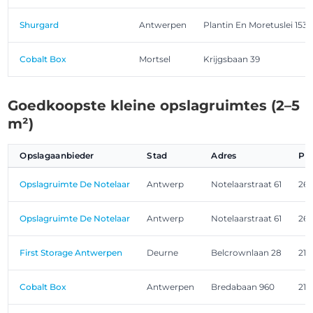
Shurgard
Antwerpen
Plantin En Moretuslei 153
Cobalt Box
Mortsel
Krijgsbaan 39
Goedkoopste kleine opslagruimtes (2–5
m²)
Opslagaanbieder
Stad
Adres
Po
Opslagruimte De Notelaar
Antwerp
Notelaarstraat 61
26
Opslagruimte De Notelaar
Antwerp
Notelaarstraat 61
26
First Storage Antwerpen
Deurne
Belcrownlaan 28
210
Cobalt Box
Antwerpen
Bredabaan 960
217