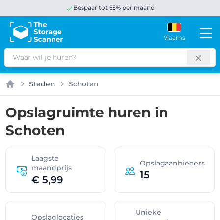
Bespaar tot 65% per maand
Vlaams
Zoeken
Steden
Schoten
Home
Opslagruimte huren in
Schoten
Laagste
Opslagaanbieders
maandprijs
15
€ 5,99
Unieke
Opslaglocaties