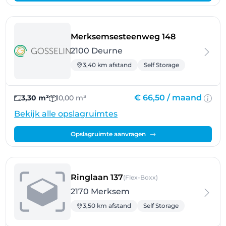
- Deurne
Merksemsesteenweg 148
2100 Deurne
3,40 km afstand
Self Storage
€ 66,50 /
maand
3,30 m²
10,00 m³
Bekijk alle opslagruimtes
Opslagruimte aanvragen
- Merksem
Ringlaan 137
(Flex-Boxx)
2170 Merksem
3,50 km afstand
Self Storage