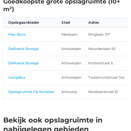
Goedkoopste grote opslagruimte (10+
m²)
Opslagaanbieder
Stad
Adres
Flex-Boxx
Merksem
Ringlaan 137
DeRoeck Storage
Antwerpen
Noorderlaan 92
DeRoeck Storage
Antwerpen
Kotterstraat 6
JumpBox
Antwerpen
Tweemontstraat 144
Opslagruimte De Notelaar
Antwerp
Notelaarstraat 61
Bekijk ook opslagruimte in
nabijgelegen gebieden