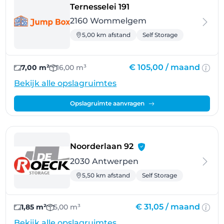
- Wommelgem
Ternesselei 191
2160 Wommelgem
5,00 km afstand
Self Storage
€ 105,00 /
maand
7,00 m²
16,00 m³
Bekijk alle opslagruimtes
Opslagruimte aanvragen
- Antwerpen
Noorderlaan 92
2030 Antwerpen
5,50 km afstand
Self Storage
€ 31,05 /
maand
1,85 m²
5,00 m³
Bekijk alle opslagruimtes