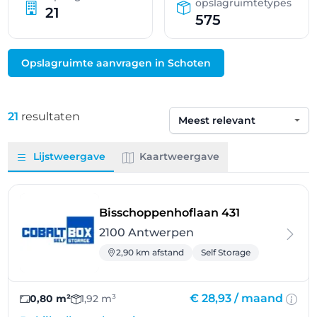
opslagruimtetypes
21
575
Opslagruimte aanvragen in Schoten
21
resultaten
Sorteren op
Lijstweergave
Kaartweergave
- Antwerpen
Bisschoppenhoflaan 431
2100 Antwerpen
2,90 km afstand
Self Storage
€ 28,93 /
maand
0,80 m²
1,92 m³