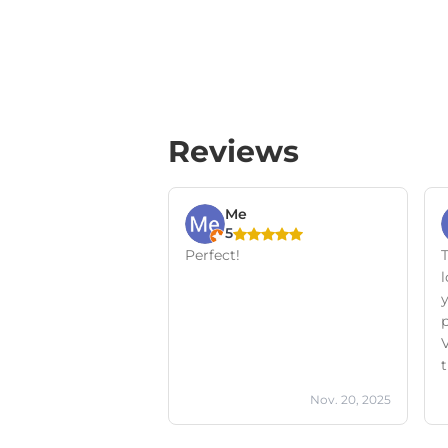
Reviews
Me
5
Perfect!
T
l
p
Nov. 20, 2025