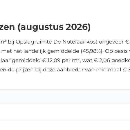
present and you can also
hip via Post.nl, really very
convenient
jzen (augustus 2026)
m² bij Opslagruimte De Notelaar kost ongeveer € 
met het landelijk gemiddelde (45,98%). Op basis 
laar gemiddeld € 12,09 per m², wat € 2,06 goedkop
n de prijzen bij deze aanbieder van minimaal €