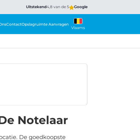
Uitstekend
4,8 van de 5
Google
Ons
Contact
Opslagruimte Aanvragen
Vlaams
De Notelaar
locatie. De goedkoopste