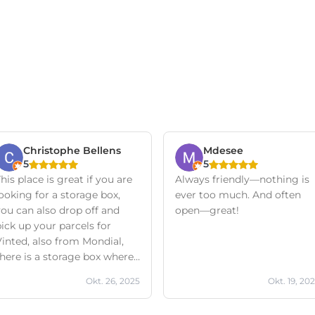
Christophe Bellens
Mdesee
5
5
his place is great if you are
Always friendly—nothing is
ooking for a storage box,
ever too much. And often
you can also drop off and
open—great!
ick up your parcels for
Vinted, also from Mondial,
there is a storage box where
you can go seven days a
Okt. 26, 2025
Okt. 19, 20
week and during the week
there is always someone