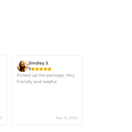
Sindiey S
5
Picked up the package. Very
friendly and helpful.
25
Sep. 13, 2025