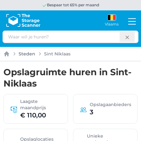
Bespaar tot 65% per maand
Vlaams
Zoeken
Steden
Sint Niklaas
Home
Opslagruimte huren in Sint-
Niklaas
Laagste
Opslagaanbieders
maandprijs
3
€ 110,00
Unieke
Opslaglocaties