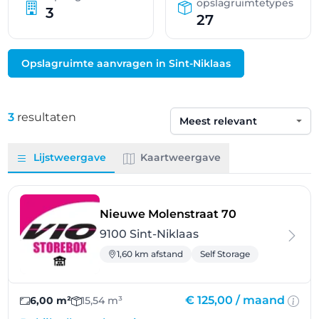
opslagruimtetypes
3
27
Opslagruimte aanvragen in Sint-Niklaas
3
resultaten
Sorteren op
Lijstweergave
Kaartweergave
- Sint-Niklaas
Nieuwe Molenstraat 70
9100 Sint-Niklaas
1,60 km afstand
Self Storage
€ 125,00 /
maand
6,00 m²
15,54 m³