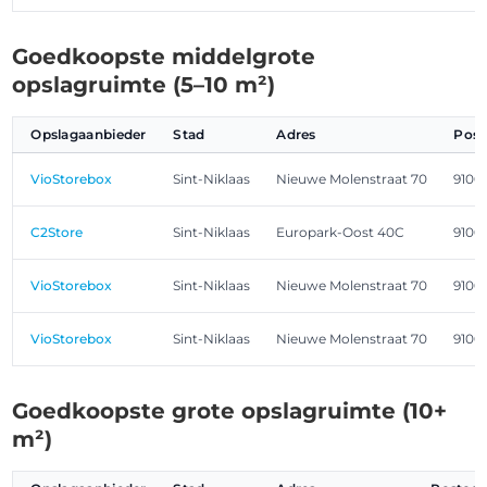
Goedkoopste middelgrote
opslagruimte (5–10 m²)
Opslagaanbieder
Stad
Adres
Post
VioStorebox
Sint-Niklaas
Nieuwe Molenstraat 70
9100
C2Store
Sint-Niklaas
Europark-Oost 40C
9100
VioStorebox
Sint-Niklaas
Nieuwe Molenstraat 70
9100
VioStorebox
Sint-Niklaas
Nieuwe Molenstraat 70
9100
Goedkoopste grote opslagruimte (10+
m²)