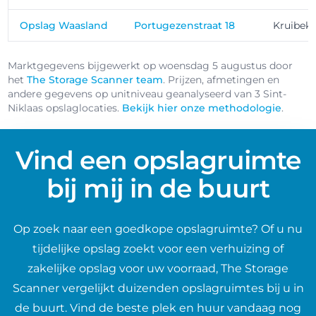
Opslag Waasland
Portugezenstraat 18
Kruibek
Marktgegevens bijgewerkt op woensdag 5 augustus door
het
The Storage Scanner team
. Prijzen, afmetingen en
andere gegevens op unitniveau geanalyseerd van 3 Sint-
Niklaas opslaglocaties.
Bekijk hier onze methodologie
.
Vind een opslagruimte
bij mij in de buurt
Op zoek naar een goedkope opslagruimte? Of u nu
tijdelijke opslag zoekt voor een verhuizing of
zakelijke opslag voor uw voorraad, The Storage
Scanner vergelijkt duizenden opslagruimtes bij u in
de buurt. Vind de beste plek en huur vandaag nog