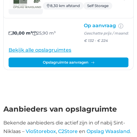
8,30 km afstand
Self Storage
Op aanvraag
10,00 m²
25,90 m³
Geschatte prijs / maand:
€ 132
-
€ 224
Bekijk alle opslagruimtes
Opslagruimte aanvragen
Aanbieders van opslagruimte
Bekende aanbieders die actief zijn in of nabij Sint-
Niklaas –
VioStorebox
,
C2Store
en
Opslag Waasland
.