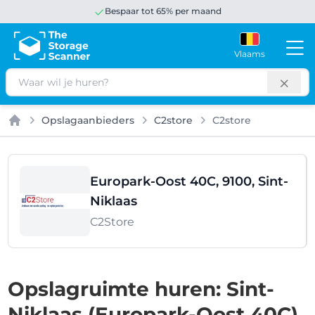
Bespaar tot 65% per maand
Vlaams
Zoeken
Opslagaanbieders
C2store
C2store
Home
Europark-Oost 40C, 9100, Sint-
Niklaas
C2Store
Opslagruimte huren: Sint-
Niklaas (Europark-Oost 40C)