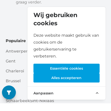
graag verder.
Wij gebruiken
cookies
Deze website maakt gebruik van
Populaire locaties
cookies om de
gebruikerservaring te
Antwerpen
Aalst
verbeteren.
Gent
Hasselt
Essentiële cookies
Charleroi
Mechelen
Alles accepteren
Brussel
Beveren-Kruibeke-Zwijndrecht
Luik
Ukkel
Aanpassen
Schaarbeek
Sint-Niklaas
Brugge
La Louvière