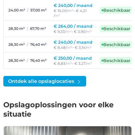
€ 240,00 /
maand
Beschikbaar
24,00 m²
/
57,00 m³
€ 10,00
/m²
– € 4,21
/m³
€ 264,00 /
maand
Beschikbaar
28,30 m²
/
67,70 m³
€ 9,33
/m²
– € 3,90
/m³
€ 240,00 /
maand
Beschikbaar
28,30 m²
/
76,40 m³
€ 8,48
/m²
– € 3,14
/m³
€ 250,00 /
maand
Beschikbaar
28,30 m²
/
76,40 m³
€ 8,83
/m²
– € 3,27
/m³
Ontdek alle opslaglocaties
Opslagoplossingen voor elke
situatie