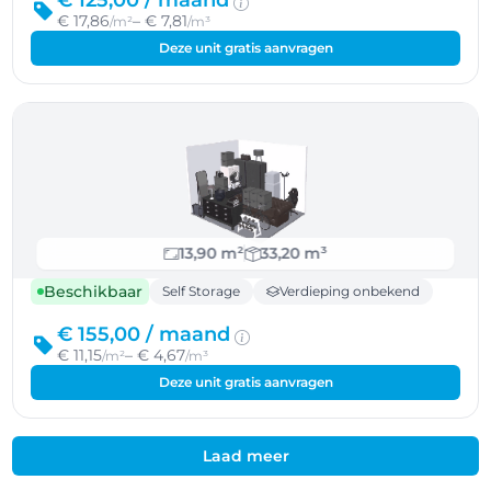
€ 125,00 /
maand
€ 17,86
– € 7,81
/m²
/m³
Deze unit gratis aanvragen
13,90 m²
33,20 m³
Beschikbaar
Self Storage
Verdieping onbekend
€ 155,00 /
maand
€ 11,15
– € 4,67
/m²
/m³
Deze unit gratis aanvragen
Laad meer