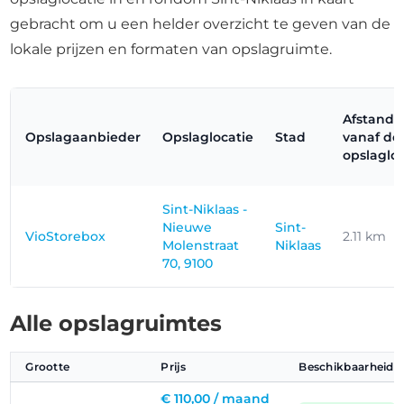
gebracht om u een helder overzicht te geven van de
lokale prijzen en formaten van opslagruimte.
Afstand
Opslagaanbieder
Opslaglocatie
Stad
vanaf de
opslaglo
Sint-Niklaas -
Nieuwe
Sint-
VioStorebox
2.11 km
Molenstraat
Niklaas
70, 9100
Alle opslagruimtes
Grootte
Prijs
Beschikbaarheid
€ 110,00 /
maand