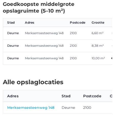
Goedkoopste middelgrote
opslagruimte (5–10 m²)
Stad
Adres
Postcode
Grootte
Deurne
Merksemsesteenweg 148
2100
6,60 m²
€
Deurne
Merksemsesteenweg 148
2100
8,38 m²
€
Deurne
Merksemsesteenweg 148
2100
10,00 m²
€ 
Alle opslaglocaties
Adres
Stad
Postcode
Op
Merksemsesteenweg 148
Deurne
2100