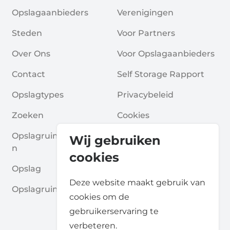
Opslagaanbieders
Verenigingen
Steden
Voor Partners
Over Ons
Voor Opslagaanbieders
Contact
Self Storage Rapport
Opslagtypes
Privacybeleid
Zoeken
Cookies
Opslagruimte Aanvrage
Algemene Voorwaarde
Wij gebruiken
N
N
cookies
Opslag
Veelgestelde Vragen
Deze website maakt gebruik van
Opslagruimte Gidsen
cookies om de
gebruikerservaring te
verbeteren.