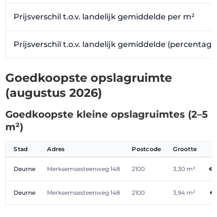
Prijsverschil t.o.v. landelijk gemiddelde per m²
Prijsverschil t.o.v. landelijk gemiddelde (percentag
Goedkoopste opslagruimte
(augustus 2026)
Goedkoopste kleine opslagruimtes (2–5
m²)
Stad
Adres
Postcode
Grootte
Deurne
Merksemsesteenweg 148
2100
3,30 m²
€ 
Deurne
Merksemsesteenweg 148
2100
3,94 m²
€ 