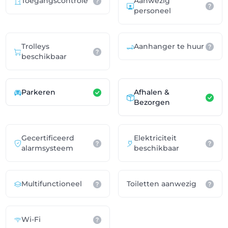
Toegangscontrole
Aanwezig
personeel
Trolleys
Aanhanger te huur
beschikbaar
Parkeren
Afhalen &
Bezorgen
Gecertificeerd
Elektriciteit
alarmsysteem
beschikbaar
Multifunctioneel
Toiletten aanwezig
Wi-Fi