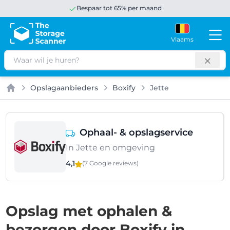
Bespaar tot 65% per maand
Vlaams
Zoeken
Opslagaanbieders
Boxify
Jette
Home
Ophaal- & opslagservice
In Jette en omgeving
4,1
(7 Google
reviews
)
Opslag met ophalen &
bezorgen door Boxify in