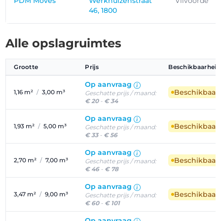
PDM Moves
Werkhuizenstraat
Vilvoorde
46, 1800
Alle opslagruimtes
Grootte
Prijs
Beschikbaarheid
Op aanvraag
Beschikbaar
1,16 m²
/
3,00 m³
Geschatte prijs / maand:
€ 20
-
€ 34
Op aanvraag
Beschikbaar
1,93 m²
/
5,00 m³
Geschatte prijs / maand:
€ 33
-
€ 56
Op aanvraag
Beschikbaar
2,70 m²
/
7,00 m³
Geschatte prijs / maand:
€ 46
-
€ 78
Op aanvraag
Beschikbaar
3,47 m²
/
9,00 m³
Geschatte prijs / maand:
€ 60
-
€ 101
Op aanvraag