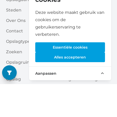
Steden
Voor Partners
Deze website maakt gebruik van
cookies om de
Over Ons
Voor Opslagaanbieders
gebruikerservaring te
Contact
Self Storage Rapport
verbeteren.
Opslagtypes
Privacybeleid
Essentiële cookies
Zoeken
Cookies
Alles accepteren
Opslagruimte Aanvrage
Algemene Voorwaarde
N
N
Aanpassen
Opslag
Veelgestelde Vragen
Opslagruimte Gidsen