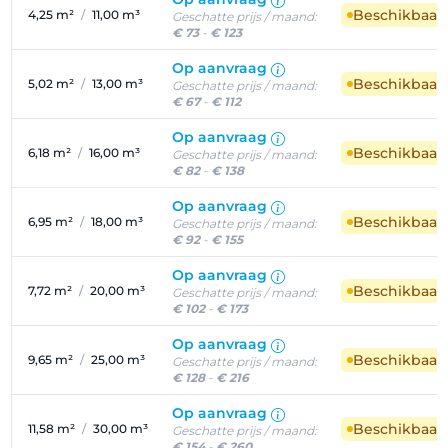
Beschikbaar
4,25 m²
/
11,00 m³
Geschatte prijs / maand:
€ 73
-
€ 123
Op aanvraag
Beschikbaar
5,02 m²
/
13,00 m³
Geschatte prijs / maand:
€ 67
-
€ 112
Op aanvraag
Beschikbaar
6,18 m²
/
16,00 m³
Geschatte prijs / maand:
€ 82
-
€ 138
Op aanvraag
Beschikbaar
6,95 m²
/
18,00 m³
Geschatte prijs / maand:
€ 92
-
€ 155
Op aanvraag
Beschikbaar
7,72 m²
/
20,00 m³
Geschatte prijs / maand:
€ 102
-
€ 173
Op aanvraag
Beschikbaar
9,65 m²
/
25,00 m³
Geschatte prijs / maand:
€ 128
-
€ 216
Op aanvraag
Beschikbaar
11,58 m²
/
30,00 m³
Geschatte prijs / maand:
€ 154
-
€ 260