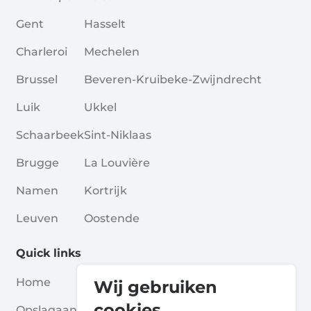
Gent
Hasselt
Charleroi
Mechelen
Brussel
Beveren-Kruibeke-Zwijndrecht
Luik
Ukkel
Schaarbeek
Sint-Niklaas
Brugge
La Louvière
Namen
Kortrijk
Leuven
Oostende
Quick links
Home
Blogs
Wij gebruiken
cookies
Opslagaanbieders
Verenigingen