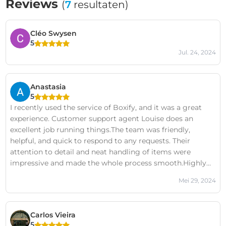
Reviews
(
7
resultaten)
Cléo Swysen
5
Jul. 24, 2024
Anastasia
5
I recently used the service of Boxify, and it was a great
experience. Customer support agent Louise does an
excellent job running things.The team was friendly,
helpful, and quick to respond to any requests. Their
attention to detail and neat handling of items were
impressive and made the whole process smooth.Highly
recommend them!
Mei 29, 2024
Carlos Vieira
5