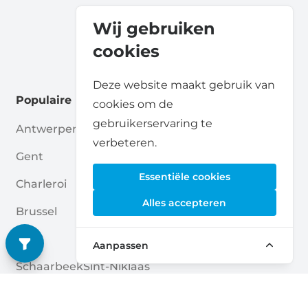
Wij gebruiken
cookies
Deze website maakt gebruik van
Populaire locaties
cookies om de
gebruikerservaring te
Antwerpen
Aalst
verbeteren.
Gent
Hasselt
Essentiële cookies
Charleroi
Mechelen
Alles accepteren
Brussel
Beveren-Kruibeke-Zwijndrecht
Luik
Ukkel
Aanpassen
Schaarbeek
Sint-Niklaas
Brugge
La Louvière