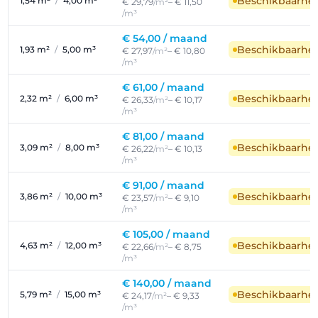
Beschikbaarhe
1,54 m²
/
4,00 m³
€ 29,79
/m²
– € 11,50
/m³
€ 54,00 /
maand
Beschikbaarhe
1,93 m²
/
5,00 m³
€ 27,97
/m²
– € 10,80
/m³
€ 61,00 /
maand
Beschikbaarhe
2,32 m²
/
6,00 m³
€ 26,33
/m²
– € 10,17
/m³
€ 81,00 /
maand
Beschikbaarhe
3,09 m²
/
8,00 m³
€ 26,22
/m²
– € 10,13
/m³
€ 91,00 /
maand
Beschikbaarhe
3,86 m²
/
10,00 m³
€ 23,57
/m²
– € 9,10
/m³
€ 105,00 /
maand
Beschikbaarhe
4,63 m²
/
12,00 m³
€ 22,66
/m²
– € 8,75
/m³
€ 140,00 /
maand
Beschikbaarhe
5,79 m²
/
15,00 m³
€ 24,17
/m²
– € 9,33
/m³