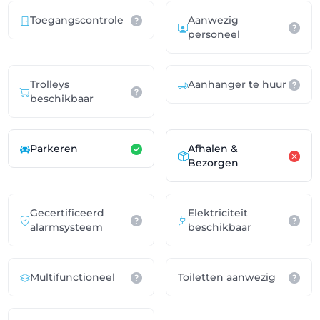
Toegangscontrole
Aanwezig
personeel
Trolleys
Aanhanger te huur
beschikbaar
Parkeren
Afhalen &
Bezorgen
Gecertificeerd
Elektriciteit
alarmsysteem
beschikbaar
Multifunctioneel
Toiletten aanwezig