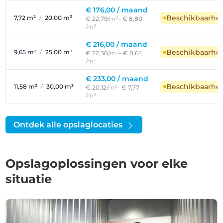
€ 176,00 /
maand
Beschikbaarhe
7,72 m²
/
20,00 m³
€ 22,79
/m²
– € 8,80
/m³
€ 216,00 /
maand
Beschikbaarhe
9,65 m²
/
25,00 m³
€ 22,38
/m²
– € 8,64
/m³
€ 233,00 /
maand
Beschikbaarhe
11,58 m²
/
30,00 m³
€ 20,12
/m²
– € 7,77
/m³
Ontdek alle opslaglocaties
Opslagoplossingen voor elke
situatie