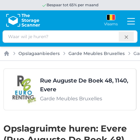
Bespaar tot 65% per maand
Vlaams
Zoeken
Opslagaanbieders
Garde Meubles Bruxelles
Ga
Home
Rue Auguste De Boek 48, 1140,
Evere
Garde Meubles Bruxelles
Opslagruimte huren: Evere
(Rue Auguste De Boek 48)