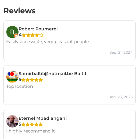
Reviews
Robert Poumerol
4
Easily accessible, very pleasant people
Sep. 21, 2024
Samirbaltit@hotmail.be Baltit
5
Top location
Jan. 25, 2023
Eternel Mbadiangani
5
I highly recommend it