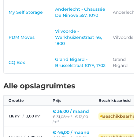
Anderlecht - Chaussée
My Self Storage
Anderlecht
De Ninove 357, 1070
Vilvoorde -
PDM Moves
Werkhuizenstraat 46,
Vilvoorde
1800
Grand Bigard -
Grand
CQ Box
Brusselstraat 107F, 1702
Bigard
Alle opslagruimtes
Grootte
Prijs
Beschikbaarheid
€ 36,00 /
maand
Beschikbaarhe
1,16 m²
/
3,00 m³
€ 31,08
/m²
– € 12,00
/m³
€ 46,00 /
maand