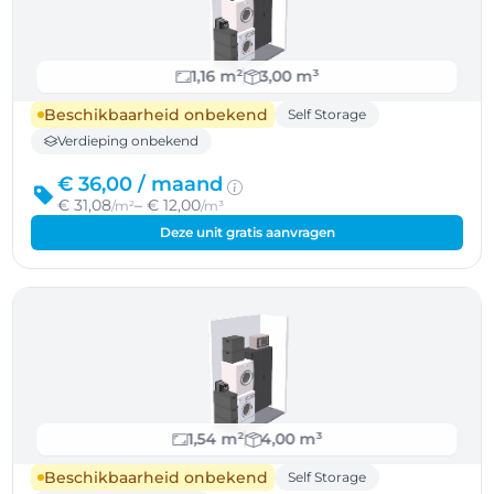
1,16 m²
3,00 m³
Beschikbaarheid onbekend
Self Storage
Verdieping onbekend
€ 36,00 /
maand
€ 31,08
– € 12,00
/m²
/m³
Deze unit gratis aanvragen
1,54 m²
4,00 m³
Beschikbaarheid onbekend
Self Storage