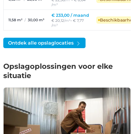
/m³
€ 233,00 /
maand
Beschikbaarhe
11,58 m²
/
30,00 m³
€ 20,12
/m²
– € 7,77
/m³
Ontdek alle opslaglocaties
Opslagoplossingen voor elke
situatie