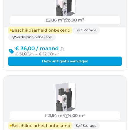
1,16 m²
3,00 m³
Beschikbaarheid onbekend
Self Storage
Verdieping onbekend
€ 36,00 /
maand
€ 31,08
– € 12,00
/m²
/m³
Deze unit gratis aanvragen
1,54 m²
4,00 m³
Beschikbaarheid onbekend
Self Storage