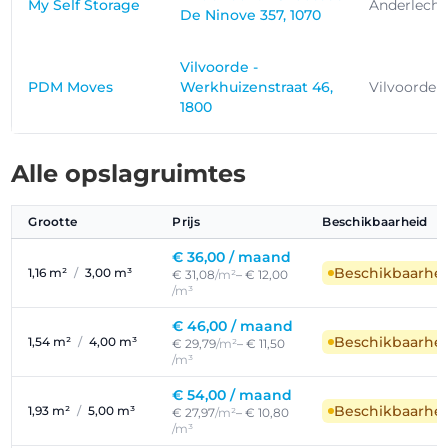
My Self Storage
Anderlecht
De Ninove 357, 1070
Vilvoorde -
PDM Moves
Werkhuizenstraat 46,
Vilvoorde
1800
Alle opslagruimtes
Grootte
Prijs
Beschikbaarheid
€ 36,00 /
maand
Beschikbaarhe
1,16 m²
/
3,00 m³
€ 31,08
/m²
– € 12,00
/m³
€ 46,00 /
maand
Beschikbaarhe
1,54 m²
/
4,00 m³
€ 29,79
/m²
– € 11,50
/m³
€ 54,00 /
maand
Beschikbaarhe
1,93 m²
/
5,00 m³
€ 27,97
/m²
– € 10,80
/m³