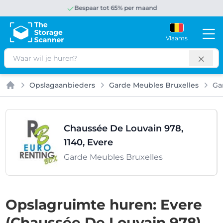
Bespaar tot 65% per maand
Vlaams
Zoeken
Opslagaanbieders
Garde Meubles Bruxelles
Ga
Home
Chaussée De Louvain 978,
1140, Evere
Garde Meubles Bruxelles
Opslagruimte huren: Evere
(Chaussée De Louvain 978)