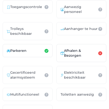
Toegangscontrole
Aanwezig
personeel
Trolleys
Aanhanger te huur
beschikbaar
Parkeren
Afhalen &
Bezorgen
Gecertificeerd
Elektriciteit
alarmsysteem
beschikbaar
Multifunctioneel
Toiletten aanwezig