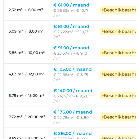
€ 61,00 /
maand
Beschikbaarhe
2,32 m²
/
6,00 m³
€ 26,33
/m²
– € 10,17
/m³
€ 81,00 /
maand
Beschikbaarhe
3,09 m²
/
8,00 m³
€ 26,22
/m²
– € 10,13
/m³
€ 91,00 /
maand
Beschikbaarhe
3,86 m²
/
10,00 m³
€ 23,57
/m²
– € 9,10
/m³
€ 105,00 /
maand
Beschikbaarhe
4,63 m²
/
12,00 m³
€ 22,66
/m²
– € 8,75
/m³
€ 140,00 /
maand
Beschikbaarhe
5,79 m²
/
15,00 m³
€ 24,17
/m²
– € 9,33
/m³
€ 176,00 /
maand
Beschikbaarhe
7,72 m²
/
20,00 m³
€ 22,79
/m²
– € 8,80
/m³
€ 216,00 /
maand
Beschikbaarhe
9,65 m²
/
25,00 m³
€ 22,38
/m²
– € 8,64