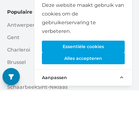
Deze website maakt gebruik van
Populaire locaties
cookies om de
gebruikerservaring te
Antwerpen
Aalst
verbeteren.
Gent
Hasselt
Essentiële cookies
Charleroi
Mechelen
Alles accepteren
Brussel
Beveren-Kruibeke-Zwijndrecht
Luik
Ukkel
Aanpassen
Schaarbeek
Sint-Niklaas
Brugge
La Louvière
Namen
Kortrijk
Leuven
Oostende