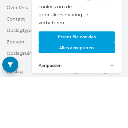
cookies om de
Over Ons
Voor Opslagaanbieders
gebruikerservaring te
Contact
Self Storage Rapport
verbeteren.
Opslagtypes
Privacybeleid
Essentiële cookies
Zoeken
Cookies
Alles accepteren
Opslagruimte Aanvrage
Algemene Voorwaarde
N
N
Aanpassen
Opslag
Veelgestelde Vragen
Opslagruimte Gidsen
Deutsch
|
English
Nederlands
|
Français
|
English
English
Dansk
|
English
English
Français
|
English
Deutsch
|
English