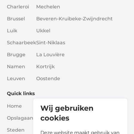
Charleroi
Mechelen
Brussel
Beveren-Kruibeke-Zwijndrecht
Luik
Ukkel
Schaarbeek
Sint-Niklaas
Brugge
La Louvière
Namen
Kortrijk
Leuven
Oostende
Quick links
Home
Blogs
Wij gebruiken
cookies
Opslagaanbieders
Verenigingen
Steden
Voor Partners
Deze website maakt gebruik van