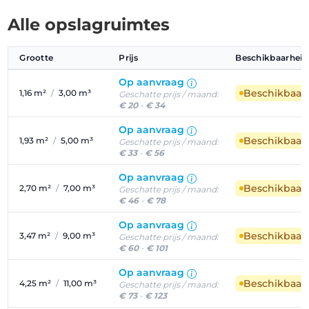
Alle opslagruimtes
Grootte
Prijs
Beschikbaarheid
Op aanvraag
Beschikbaar
1,16 m²
/
3,00 m³
Geschatte prijs / maand:
€ 20
-
€ 34
Op aanvraag
Beschikbaar
1,93 m²
/
5,00 m³
Geschatte prijs / maand:
€ 33
-
€ 56
Op aanvraag
Beschikbaar
2,70 m²
/
7,00 m³
Geschatte prijs / maand:
€ 46
-
€ 78
Op aanvraag
Beschikbaar
3,47 m²
/
9,00 m³
Geschatte prijs / maand:
€ 60
-
€ 101
Op aanvraag
Beschikbaar
4,25 m²
/
11,00 m³
Geschatte prijs / maand:
€ 73
-
€ 123