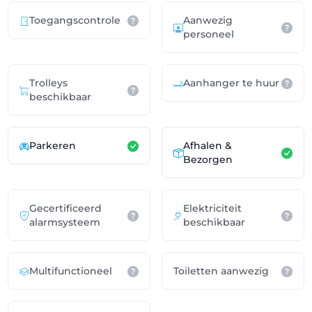
Toegangscontrole
Aanwezig
personeel
Trolleys
Aanhanger te huur
beschikbaar
Parkeren
Afhalen &
Bezorgen
Gecertificeerd
Elektriciteit
alarmsysteem
beschikbaar
Multifunctioneel
Toiletten aanwezig