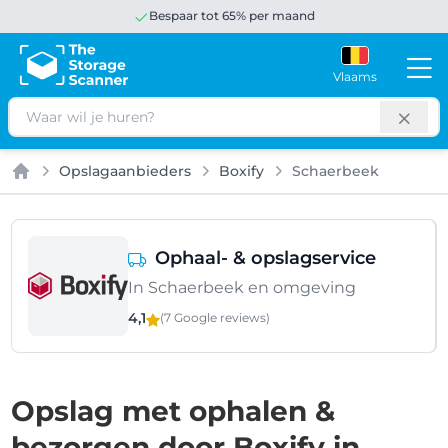
Bespaar tot 65% per maand
Vlaams
Zoeken
Opslagaanbieders
Boxify
Schaerbeek
Home
Ophaal- & opslagservice
In Schaerbeek en omgeving
4,1
(7 Google
reviews
)
Opslag met ophalen &
bezorgen door Boxify in