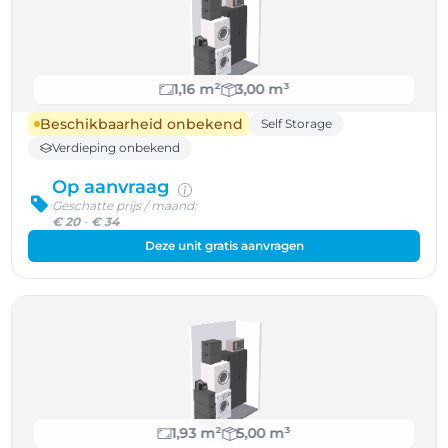
1,16 m²
3,00 m³
Beschikbaarheid onbekend
Self Storage
Verdieping onbekend
Op aanvraag
Geschatte prijs / maand:
€ 20
-
€ 34
Deze unit gratis aanvragen
1,93 m²
5,00 m³