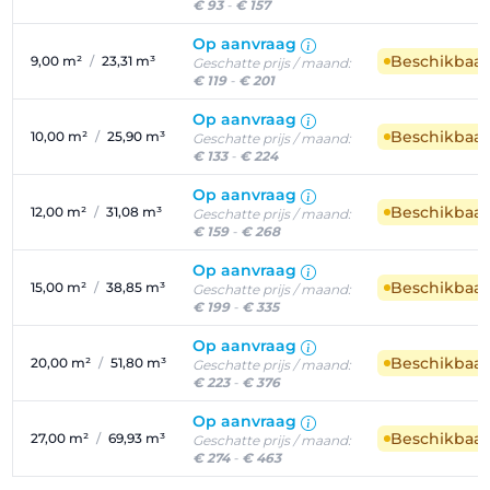
€ 93
-
€ 157
Op aanvraag
Beschikbaa
9,00 m²
/
23,31 m³
Geschatte prijs / maand:
€ 119
-
€ 201
Op aanvraag
Beschikbaa
10,00 m²
/
25,90 m³
Geschatte prijs / maand:
€ 133
-
€ 224
Op aanvraag
Beschikbaa
12,00 m²
/
31,08 m³
Geschatte prijs / maand:
€ 159
-
€ 268
Op aanvraag
Beschikbaa
15,00 m²
/
38,85 m³
Geschatte prijs / maand:
€ 199
-
€ 335
Op aanvraag
Beschikbaa
20,00 m²
/
51,80 m³
Geschatte prijs / maand:
€ 223
-
€ 376
Op aanvraag
Beschikbaa
27,00 m²
/
69,93 m³
Geschatte prijs / maand:
€ 274
-
€ 463