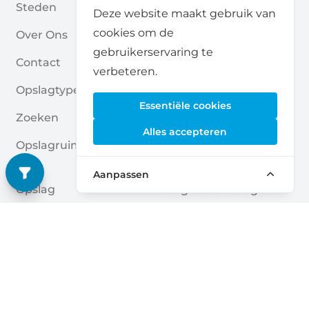
Steden
Voor Partners
Deze website maakt gebruik van
cookies om de
Over Ons
Voor Opslagaanbieders
gebruikerservaring te
Contact
Self Storage Rapport
verbeteren.
Opslagtypes
Privacybeleid
Essentiële cookies
Zoeken
Cookies
Alles accepteren
Opslagruimte Aanvrage
Algemene Voorwaarde
N
N
Aanpassen
Opslag
Veelgestelde Vragen
Opslagruimte Gidsen
Deutsch
|
English
Nederlands
|
Français
|
English
English