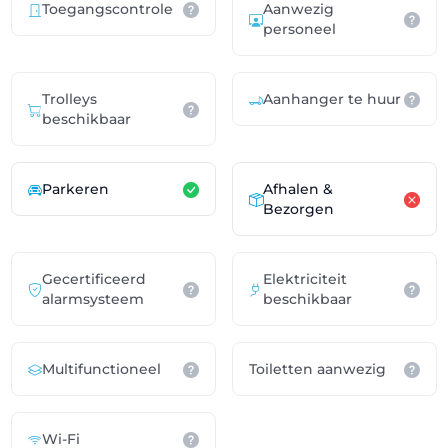
Toegangscontrole
Aanwezig
personeel
Trolleys
Aanhanger te huur
beschikbaar
Parkeren
Afhalen &
Bezorgen
Gecertificeerd
Elektriciteit
alarmsysteem
beschikbaar
Multifunctioneel
Toiletten aanwezig
Wi-Fi