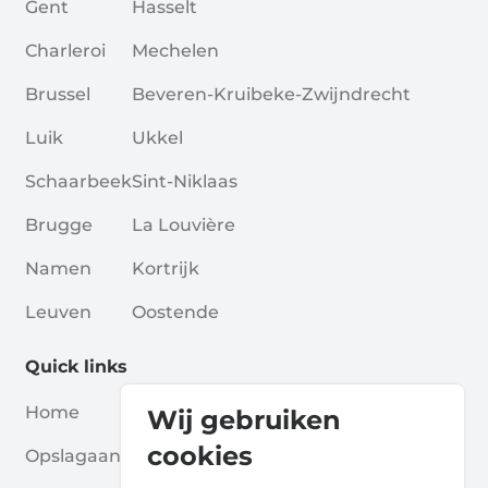
Gent
Hasselt
Charleroi
Mechelen
Brussel
Beveren-Kruibeke-Zwijndrecht
Luik
Ukkel
Schaarbeek
Sint-Niklaas
Brugge
La Louvière
Namen
Kortrijk
Leuven
Oostende
Quick links
Home
Blogs
Wij gebruiken
cookies
Opslagaanbieders
Verenigingen