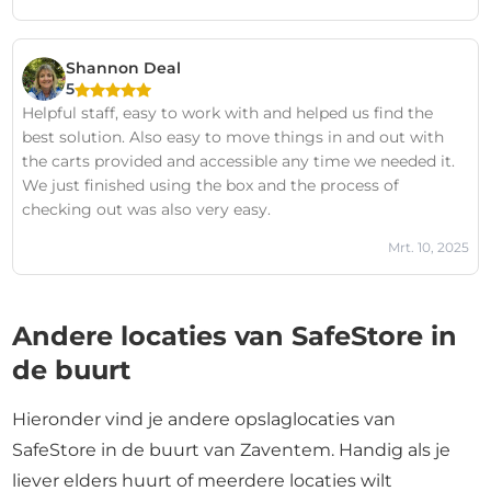
frustration and a lack of trust in the service.However, that
all changed on the days Yasmina was in charge.From the
moment she stepped in, Yasmina handled the situation
Shannon Deal
with exceptional professionalism, patience, and care. She
5
listened, understood, and—most importantly—took
Helpful staff, easy to work with and helped us find the
action. Every promise she made was kept. Every concern I
best solution. Also easy to move things in and out with
had was addressed. Her respectful and courteous manner
the carts provided and accessible any time we needed it.
was a breath of fresh air, especially in contrast to some of
We just finished using the box and the process of
her colleagues.As a business owner, I can confidently say
checking out was also very easy.
that Yasmina is the kind of employee every company
should value and strive to retain. Her attention to detail,
Mrt. 10, 2025
problem-solving skills, and calm presence turned a
negative experience into a redeeming one. I sincerely
hope her contributions are recognized—she deserves a
Andere locaties van SafeStore in
promotion and a pay rise. She would make an
de buurt
outstanding manager.If you ever need assistance at this
location, ask for Yasmina. She’s the true face of top-tier
customer service.
Hieronder vind je andere opslaglocaties van
SafeStore in de buurt van Zaventem. Handig als je
liever elders huurt of meerdere locaties wilt